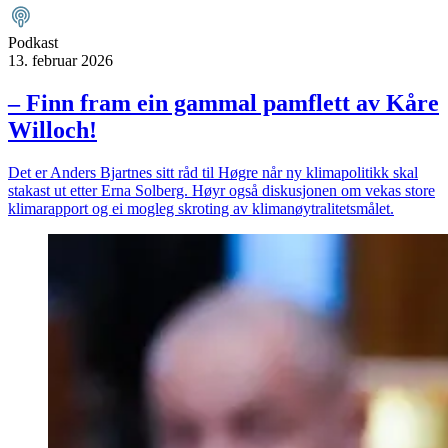
Podkast
13. februar 2026
– Finn fram ein gammal pamflett av Kåre
Willoch!
Det er Anders Bjartnes sitt råd til Høgre når ny klimapolitikk skal
stakast ut etter Erna Solberg. Høyr også diskusjonen om vekas store
klimarapport og ei mogleg skroting av klimanøytralitetsmålet.