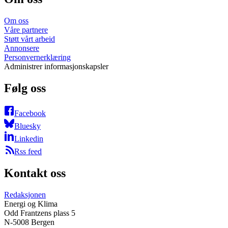
Om oss
Våre partnere
Støtt vårt arbeid
Annonsere
Personvernerklæring
Administrer informasjonskapsler
Følg oss
Facebook
Bluesky
Linkedin
Rss feed
Kontakt oss
Redaksjonen
Energi og Klima
Odd Frantzens plass 5
N-5008 Bergen