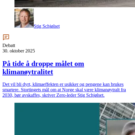
Stig Schjølset
Debatt
30. oktober 2025
På tide å droppe målet om
klimanøytralitet
Det vil bli dyrt, klimaeffekten er usikker og pengene kan brukes
smartere. Stortingets mål om at Norge skal være klimanøytralt fra
2030, bør avskaffes, skriver Zero-leder Stig Schjølset.