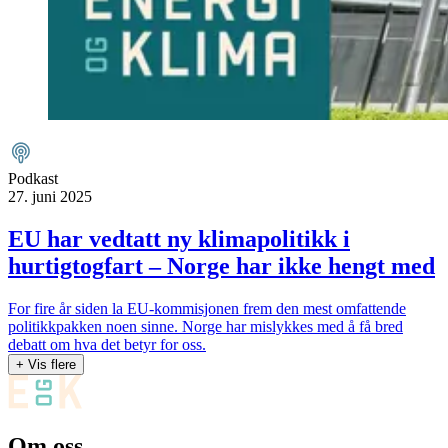
Podkast
27. juni 2025
EU har vedtatt ny klimapolitikk i
hurtigtogfart – Norge har ikke hengt med
For fire år siden la EU-kommisjonen frem den mest omfattende
politikkpakken noen sinne. Norge har mislykkes med å få bred
debatt om hva det betyr for oss.
+ Vis flere
Om oss