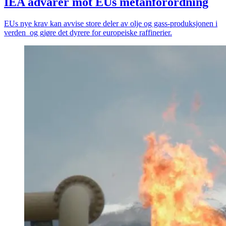
IEA advarer mot EUs metan­forordning
EUs nye krav kan avvise store deler av olje og gass-produksjonen i
verden og gjøre det dyrere for europeiske raffinerier.