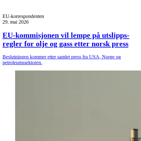
EU-korrespondenten
29. mai 2026
EU-kommi­sjonen vil lempe på utslipps­
regler for olje og gass etter norsk press
Beslutningen kommer etter samlet press fra USA, Norge og
petroleumssektoren.