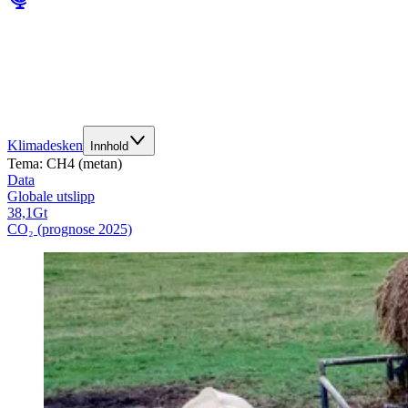
Klimadesken
Innhold
Tema:
CH4 (metan)
Data
Globale utslipp
38,1
Gt
CO₂ (prognose 2025)