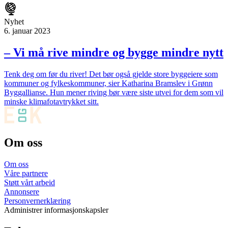
Nyhet
6. januar 2023
– Vi må rive mindre og bygge mindre nytt
Tenk deg om før du river! Det bør også gjelde store byggeiere som
kommuner og fylkeskommuner, sier Katharina Bramslev i Grønn
Byggallianse. Hun mener riving bør være siste utvei for dem som vil
minske klimafotavtrykket sitt.
Om oss
Om oss
Våre partnere
Støtt vårt arbeid
Annonsere
Personvernerklæring
Administrer informasjonskapsler