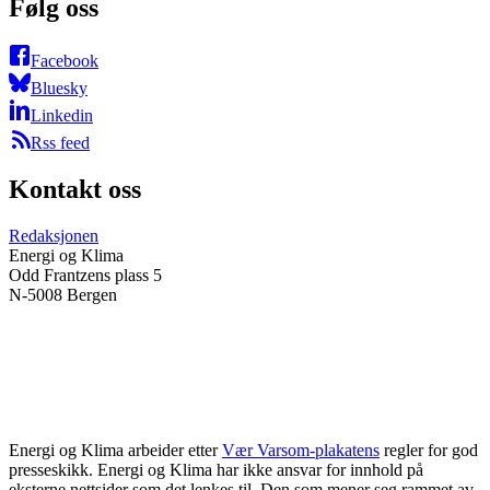
Følg oss
Facebook
Bluesky
Linkedin
Rss feed
Kontakt oss
Redaksjonen
Energi og Klima
Odd Frantzens plass 5
N-5008 Bergen
Energi og Klima arbeider etter
Vær Varsom-plakatens
regler for god
presseskikk. Energi og Klima har ikke ansvar for innhold på
eksterne nettsider som det lenkes til. Den som mener seg rammet av