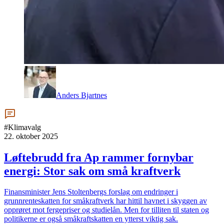
Anders Bjartnes
#Klimavalg
22. oktober 2025
Løftebrudd fra Ap rammer fornybar
energi: Stor sak om små kraftverk
Finansminister Jens Stoltenbergs forslag om endringer i
grunnrenteskatten for småkraftverk har hittil havnet i skyggen av
opprøret mot fergepriser og studielån. Men for tilliten til staten og
politikerne er også småkraftskatten en ytterst viktig sak.