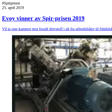
#Spirprisen
25. april 2019
Evoy vinner av Spir-prisen 2019
Vil ta opp kampen mot fossilt drivstoff i alt fra arbeidsbåter til fritidsbå