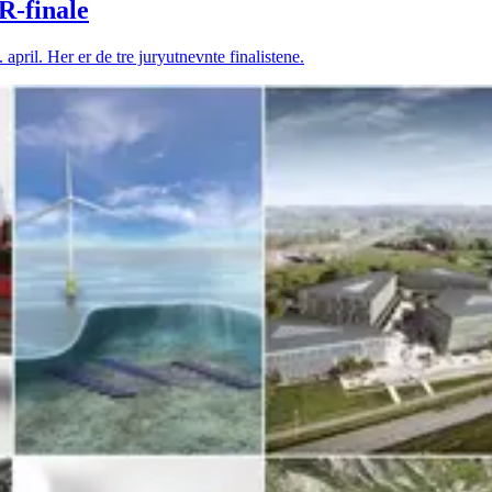
R-finale
pril. Her er de tre juryutnevnte finalistene.