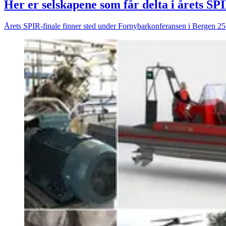
Her er selskapene som får delta i årets SPI
Årets SPIR-finale finner sted under Fornybarkonferansen i Bergen 25. a