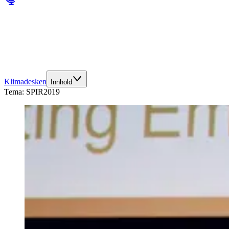
Klimadesken
Innhold
Tema:
SPIR2019