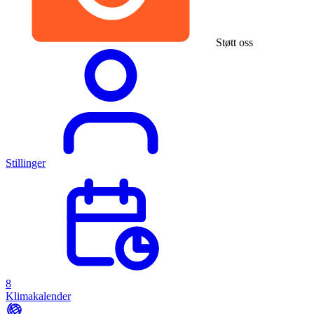
Støtt oss
Stillinger
8
Klimakalender