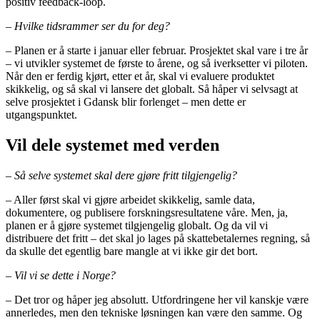
positiv feedback-loop.
– Hvilke tidsrammer ser du for deg?
– Planen er å starte i januar eller februar. Prosjektet skal vare i tre år
– vi utvikler systemet de første to årene, og så iverksetter vi piloten.
Når den er ferdig kjørt, etter et år, skal vi evaluere produktet
skikkelig, og så skal vi lansere det globalt. Så håper vi selvsagt at
selve prosjektet i Gdansk blir forlenget – men dette er
utgangspunktet.
Vil dele systemet med verden
– Så selve systemet skal dere gjøre fritt tilgjengelig?
– Aller først skal vi gjøre arbeidet skikkelig, samle data,
dokumentere, og publisere forskningsresultatene våre. Men, ja,
planen er å gjøre systemet tilgjengelig globalt. Og da vil vi
distribuere det fritt – det skal jo lages på skattebetalernes regning, så
da skulle det egentlig bare mangle at vi ikke gir det bort.
– Vil vi se dette i Norge?
– Det tror og håper jeg absolutt. Utfordringene her vil kanskje være
annerledes, men den tekniske løsningen kan være den samme. Og