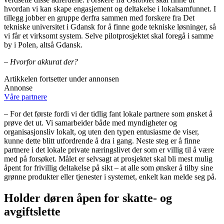
hvordan vi kan skape engasjement og deltakelse i lokalsamfunnet. I
tillegg jobber en gruppe derfra sammen med forskere fra Det
tekniske universitet i Gdansk for å finne gode tekniske løsninger, så
vi får et virksomt system. Selve pilotprosjektet skal foregå i samme
by i Polen, altså Gdansk.
– Hvorfor akkurat der?
Artikkelen fortsetter under annonsen
Annonse
Våre partnere
– For det første fordi vi der tidlig fant lokale partnere som ønsket å
prøve det ut. Vi samarbeider både med myndigheter og
organisasjonsliv lokalt, og uten den typen entusiasme de viser,
kunne dette blitt utfordrende å dra i gang. Neste steg er å finne
partnere i det lokale private næringslivet der som er villig til å være
med på forsøket. Målet er selvsagt at prosjektet skal bli mest mulig
åpent for frivillig deltakelse på sikt – at alle som ønsker å tilby sine
grønne produkter eller tjenester i systemet, enkelt kan melde seg på.
Holder døren åpen for skatte- og
avgiftslette