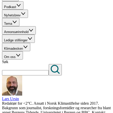
Podkast
Nyhetsbrev
Tema
Annonsørinnhold
Ledige stilliinger
Klimadesken
Om oss
Søk
Lars Ursin
Redaktør for <2°C. Ansatt i Norsk Klimastiftelse siden 2017.
Bakgrunn som journalist, forskningsformidler og researcher fra blant
annet Bergens Tidende, Universitetet i Bergen og BBC. Kontakt: