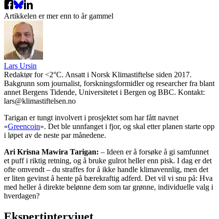
Artikkelen er mer enn to år gammel
Lars Ursin
Redaktør for <2°C. Ansatt i Norsk Klimastiftelse siden 2017.
Bakgrunn som journalist, forskningsformidler og researcher fra blant
annet Bergens Tidende, Universitetet i Bergen og BBC. Kontakt:
lars@klimastiftelsen.no
Tarigan er tungt involvert i prosjektet som har fått navnet
«
Greencoin
». Det ble unnfanget i fjor, og skal etter planen starte opp
i løpet av de neste par månedene.
Ari Krisna Mawira Tarigan:
– Ideen er å forsøke å gi samfunnet
et puff i riktig retning, og å bruke gulrot heller enn pisk. I dag er det
ofte omvendt – du straffes for å ikke handle klimavennlig, men det
er liten gevinst å hente på bærekraftig adferd. Det vil vi snu på: Hva
med heller å direkte belønne dem som tar grønne, individuelle valg i
hverdagen?
Ekspertintervjuet