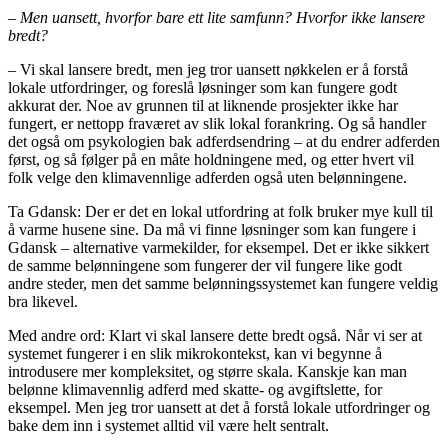
– Men uansett, hvorfor bare ett lite samfunn? Hvorfor ikke lansere
bredt?
– Vi skal lansere bredt, men jeg tror uansett nøkkelen er å forstå
lokale utfordringer, og foreslå løsninger som kan fungere godt
akkurat der. Noe av grunnen til at liknende prosjekter ikke har
fungert, er nettopp fraværet av slik lokal forankring. Og så handler
det også om psykologien bak adferdsendring – at du endrer adferden
først, og så følger på en måte holdningene med, og etter hvert vil
folk velge den klimavennlige adferden også uten belønningene.
Ta Gdansk: Der er det en lokal utfordring at folk bruker mye kull til
å varme husene sine. Da må vi finne løsninger som kan fungere i
Gdansk – alternative varmekilder, for eksempel. Det er ikke sikkert
de samme belønningene som fungerer der vil fungere like godt
andre steder, men det samme belønningssystemet kan fungere veldig
bra likevel.
Med andre ord: Klart vi skal lansere dette bredt også. Når vi ser at
systemet fungerer i en slik mikrokontekst, kan vi begynne å
introdusere mer kompleksitet, og større skala. Kanskje kan man
belønne klimavennlig adferd med skatte- og avgiftslette, for
eksempel. Men jeg tror uansett at det å forstå lokale utfordringer og
bake dem inn i systemet alltid vil være helt sentralt.