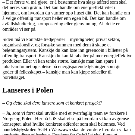
– Det første vi må gjøre, er å bestemme hva slags adferd som skal
defineres som grønn. Det kan handle om energieffektivitet i
hjemmet, om hvordan du varmer opp huset ditt. Det kan handle om
å velge offentlig transport heller enn egen bil. Det kan handle om
avfallshåndtering, kompostering eller gjenvinning. Alt dette er
områder vi ser på.
Siden må vi kontakte tredjeparter – myndigheter, privat sektor,
organisasjonsliv, og forsøke sammen med dem å skape et
belønningssystem. Kanskje du kan løse inn greencoin i billetter på
offentlig transport. Kanskje du kan få rabatter på mer energieffektive
produkter. Eller vi kan tenke større, kanskje man kan spare i
lokalsamfunnet og spleise på energisparende løsninger som gir
goder til fellesskapet – kanskje man kan kjøpe solceller til
borettslaget.
Lanseres i Polen
– Og dette skal dere lansere som et konkret prosjekt?
– Ja, som vi først skal utvikle med et tverrfaglig team av forskere i
Norge og Polen. Her på UiS skal vi se på hvordan vi kan avgrense
konseptet, altså hvilke konkrete adferder som skal belønnes. Ved
handelshøyskolen SGH i Warszawa skal de vurdere hvordan vi kan
verdsette disse adferdene. Forskere fra OsloMet skal finne ut