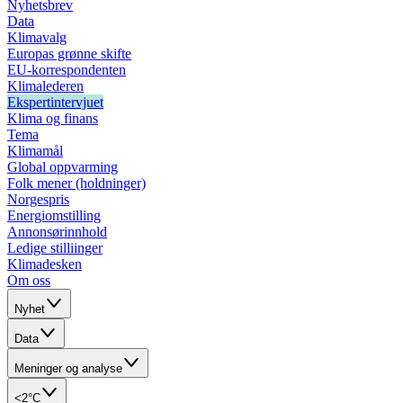
Nyhetsbrev
Data
Klimavalg
Europas grønne skifte
EU-korrespondenten
Klimalederen
Ekspertintervjuet
Klima og finans
Tema
Klimamål
Global oppvarming
Folk mener (holdninger)
Norgespris
Energiomstilling
Annonsørinnhold
Ledige stilliinger
Klimadesken
Om oss
Nyhet
Data
Meninger og analyse
<2°C