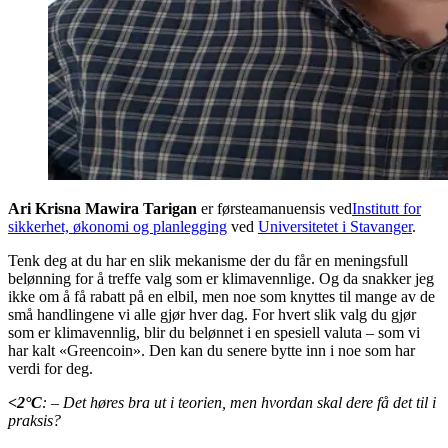
Ari Krisna Mawira Tarigan
er førsteamanuensis ved
Institutt for
sikkerhet, økonomi og planlegging
ved
Universitetet i Stavanger
.
Tenk deg at du har en slik mekanisme der du får en meningsfull
belønning for å treffe valg som er klimavennlige. Og da snakker jeg
ikke om å få rabatt på en elbil, men noe som knyttes til mange av de
små handlingene vi alle gjør hver dag. For hvert slik valg du gjør
som er klimavennlig, blir du belønnet i en spesiell valuta – som vi
har kalt «Greencoin». Den kan du senere bytte inn i noe som har
verdi for deg.
<2
°C
: – Det høres bra ut i teorien, men hvordan skal dere få det til i
praksis?