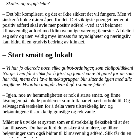
– Skatte- og avgiftslette?
– Det blir komplisert, og det er ikke sikkert det vil fungere. Men vi
ønsker å holde døren åpen for det. Det viktigste poenget her er at
positiv adferd skal avle mer positiv adferd
–
ved at vi belønner
klimavennlig adferd med klimavennlige varer og tjenester. At dette i
seg selv og uten veldig mye innsats fra myndigheter og næringsliv
kan bidra til en gradvis bedring av klimaet.
– Start smått og lokalt
– Vi har jo allerede noen slike gulrot-ordninger, som
elbilpolitikken
i
Norge. Den får kritikk for å først og fremst være til gunst for de som
har råd, mens de i lave inntektsgrupper blir sittende igjen med alle
avgiftene. Hvordan unngår dere å gå i samme fellen?
– Igjen, noe av hemmeligheten er nok å starte smått, og finne
løsningen på lokale problemer som folk har et nært forhold til. Og
selvsagt må terskelen for å delta være tilstrekkelig lav, og
belønningene tilstrekkelig gunstige og relevante.
Målet er å utvikle et system som er tilstrekkelig fleksibelt til at det
kan tilpasses. Du har adferd du ønsker å stimulere, og tilbyr
belønninger som også bidrar til klimavennlig adferd. Slik får du en