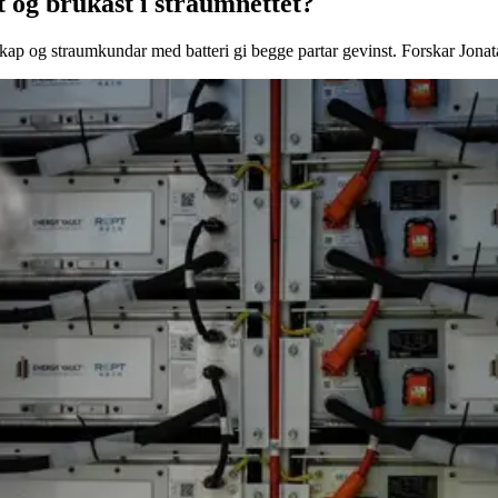
t og brukast i straumnettet?
skap og straumkundar med batteri gi begge partar gevinst. Forskar Jonat