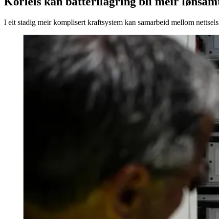
Korleis kan batterilagring bli meir lønsam
I eit stadig meir komplisert kraftsystem kan samarbeid mellom nettsel