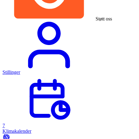
Støtt oss
Stillinger
7
Klimakalender