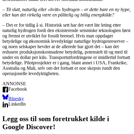
– Til slutt, naturlig eller «hvitt» hydrogen – er dette bare en ny hype,
eller kan det virkelig være en pålitelig og billig energikilde?
– Det er for tidlig å si. Historisk sett har det vært lite leting etter
naturlig hydrogen fordi den eksisterende seismiske teknologien først
og fremst er utviklet for fossilt brensel. Hvis man oppdager
betydelige og økonomisk levedyktige naturlige hydrogenreserver –
og noen selskaper hevder at de allerede har gjort det – kan det
redusere produksjonskostnadene betydelig, potensielt til og med til
under en dollar per kilo. Transportutfordringene er imidlertid fortsatt
betydelige. Pilotprosjekter er i gang, blant annet i USA, Frankrike,
Australia og Mali, selv om det fortsatt er noe skepsis rundt den
operasjonelle levedyktigheten.
ANNONSE
Facebook
Bluesky
LinkedIn
Legg oss til som foretrukket kilde i
Google Discover!