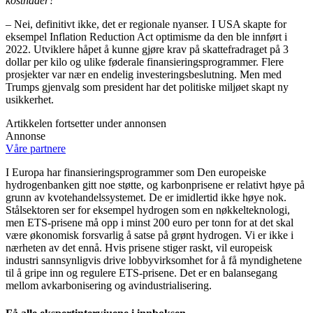
kostnader?
– Nei, definitivt ikke, det er regionale nyanser. I USA skapte for
eksempel Inflation Reduction Act optimisme da den ble innført i
2022. Utviklere håpet å kunne gjøre krav på skattefradraget på 3
dollar per kilo og ulike føderale finansieringsprogrammer. Flere
prosjekter var nær en endelig investeringsbeslutning. Men med
Trumps gjenvalg som president har det politiske miljøet skapt ny
usikkerhet.
Artikkelen fortsetter under annonsen
Annonse
Våre partnere
I Europa har finansieringsprogrammer som Den europeiske
hydrogenbanken gitt noe støtte, og karbonprisene er relativt høye på
grunn av kvotehandelssystemet. De er imidlertid ikke høye nok.
Stålsektoren ser for eksempel hydrogen som en nøkkelteknologi,
men ETS-prisene må opp i minst 200 euro per tonn for at det skal
være økonomisk forsvarlig å satse på grønt hydrogen. Vi er ikke i
nærheten av det ennå. Hvis prisene stiger raskt, vil europeisk
industri sannsynligvis drive lobbyvirksomhet for å få myndighetene
til å gripe inn og regulere ETS-prisene. Det er en balansegang
mellom avkarbonisering og avindustrialisering.