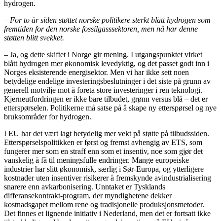
hydrogen.
– For to år siden støttet norske politikere sterkt blått hydrogen som
fremtiden for den norske fossilgasssektoren, men nå har denne
støtten blitt svekket.
– Ja, og dette skiftet i Norge gir mening. I utgangspunktet virket
blått hydrogen mer økonomisk levedyktig, og det passet godt inn i
Norges eksisterende energisektor. Men vi har ikke sett noen
betydelige endelige investeringsbeslutninger i det siste på grunn av
generell motvilje mot å foreta store investeringer i ren teknologi.
Kjerneutfordringen er ikke bare tilbudet, grønn versus blå – det er
etterspørselen. Politikerne må satse på å skape ny etterspørsel og nye
bruksområder for hydrogen.
I EU har det vært lagt betydelig mer vekt på støtte på tilbudssiden.
Etterspørselspolitikken er først og fremst avhengig av ETS, som
fungerer mer som en straff enn som et insentiv, noe som gjør det
vanskelig å få til meningsfulle endringer. Mange europeiske
industrier har slitt økonomisk, særlig i Sør-Europa, og ytterligere
kostnader uten insentiver risikerer å fremskynde avindustrialisering
snarere enn avkarbonisering. Unntaket er Tysklands
differansekontrakt-program, der myndighetene dekker
kostnadsgapet mellom rene og tradisjonelle produksjonsmetoder.
Det finnes et lignende initiativ i Nederland, men det er fortsatt ikke