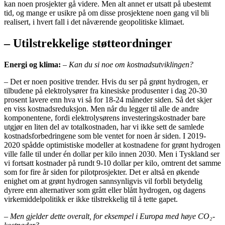
kan noen prosjekter gå videre. Men alt annet er utsatt på ubestemt
tid, og mange er usikre på om disse prosjektene noen gang vil bli
realisert, i hvert fall i det nåværende geopolitiske klimaet.
– Utilstrekkelige støtteordninger
Energi og klima:
–
Kan du si noe om kostnadsutviklingen?
– Det er noen positive trender. Hvis du ser på grønt hydrogen, er
tilbudene på elektrolysører fra kinesiske produsenter i dag 20-30
prosent lavere enn hva vi så for 18-24 måneder siden. Så det skjer
en viss kostnadsreduksjon. Men når du legger til alle de andre
komponentene, fordi elektrolysørens investeringskostnader bare
utgjør en liten del av totalkostnaden, har vi ikke sett de samlede
kostnadsforbedringene som ble ventet for noen år siden. I 2019-
2020 spådde optimistiske modeller at kostnadene for grønt hydrogen
ville falle til under én dollar per kilo innen 2030. Men i Tyskland ser
vi fortsatt kostnader på rundt 9-10 dollar per kilo, omtrent det samme
som for fire år siden for pilotprosjekter. Det er altså en økende
enighet om at grønt hydrogen sannsynligvis vil forbli betydelig
dyrere enn alternativer som grått eller blått hydrogen, og dagens
virkemiddelpolitikk er ikke tilstrekkelig til å tette gapet.
– Men gjelder dette overalt, for eksempel i Europa med høye CO₂-