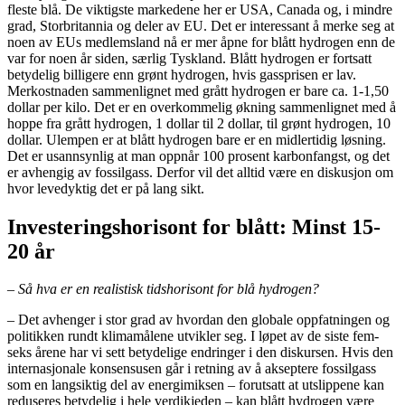
fleste blå. De viktigste markedene her er USA, Canada og, i mindre
grad, Storbritannia og deler av EU. Det er interessant å merke seg at
noen av EUs medlemsland nå er mer åpne for blått hydrogen enn de
var for noen år siden, særlig Tyskland. Blått hydrogen er fortsatt
betydelig billigere enn grønt hydrogen, hvis gassprisen er lav.
Merkostnaden sammenlignet med grått hydrogen er bare ca. 1-1,50
dollar per kilo. Det er en overkommelig økning sammenlignet med å
hoppe fra grått hydrogen, 1 dollar til 2 dollar, til grønt hydrogen, 10
dollar. Ulempen er at blått hydrogen bare er en midlertidig løsning.
Det er usannsynlig at man oppnår 100 prosent karbonfangst, og det
er avhengig av fossilgass. Derfor vil det alltid være en diskusjon om
hvor levedyktig det er på lang sikt.
Investeringshorisont for blått: Minst 15-
20 år
– Så hva er en realistisk tidshorisont for blå hydrogen?
– Det avhenger i stor grad av hvordan den globale oppfatningen og
politikken rundt klimamålene utvikler seg. I løpet av de siste fem-
seks årene har vi sett betydelige endringer i den diskursen. Hvis den
internasjonale konsensusen går i retning av å akseptere fossilgass
som en langsiktig del av energimiksen – forutsatt at utslippene kan
reduseres betydelig i hele verdikjeden – kan blått hydrogen være