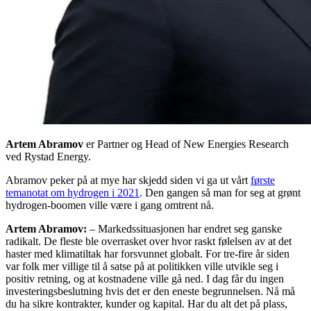
Artem Abramov
er Partner og Head of New Energies Research
ved Rystad Energy.
Abramov peker på at mye har skjedd siden vi ga ut vårt
første
temanotat om hydrogen i 2021
. Den gangen så man for seg at grønt
hydrogen-boomen ville være i gang omtrent nå.
Artem Abramov:
– Markedssituasjonen har endret seg ganske
radikalt. De fleste ble overrasket over hvor raskt følelsen av at det
haster med klimatiltak har forsvunnet globalt. For tre-fire år siden
var folk mer villige til å satse på at politikken ville utvikle seg i
positiv retning, og at kostnadene ville gå ned. I dag får du ingen
investeringsbeslutning hvis det er den eneste begrunnelsen. Nå må
du ha sikre kontrakter, kunder og kapital. Har du alt det på plass,