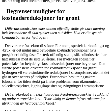
tilstrekkelig med bredere etterspørselsinsentiver på EU-nivå.
– Begrenset mulighet for
kostnadsreduksjoner for grønt
– Differansekontrakter eller annen offentlig støtte gir bare mening
hvis kostnadene til slutt synker uten subsidier. Hva er ditt syn på
kostnadsbanen for hydrogen?
– Det varierer fra sektor til sektor. For noen, spesielt karbonfangst og
-bruk, er det mulig med betydelige kostnadsreduksjoner hvis
prosjekter i tidlig fase får sterk offentlig støtte, slik solindustrien har
hatt suksess med de siste 20 årene. For hydrogen spesielt er
potensialet for betydelige kostnadsreduksjoner noe begrenset. Den
største potensielle driveren for kostnadsreduksjoner for grønt
hydrogen vil være strukturelle reduksjoner i strømprisene, uten at det
går ut over nettets pålitelighet. Europeiske beslutningstakere
fokuserer for tiden sterkt på å løse problemer som økonomien i
solcelleprosjekter, lagringskapasitet og svingninger i strømprisene.
– Det er planlagt en rekke hydrogenrørledningsprosjekter i Tyskland
og andre europeiske land. Hvor viktig er denne infrastrukturen for
utviklingen av hydrogenmarkedet?