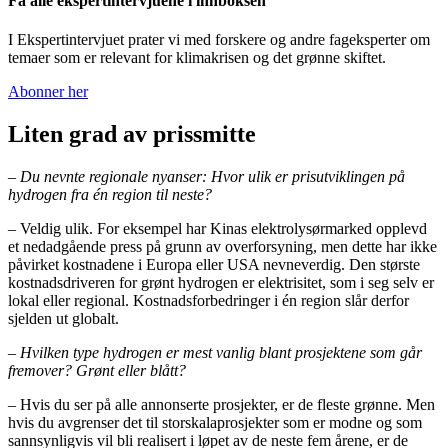
Få alle ekspertintervjuene i innboksen
I Ekspertintervjuet prater vi med forskere og andre fageksperter om
temaer som er relevant for klimakrisen og det grønne skiftet.
Abonner her
Liten grad av prissmitte
– Du nevnte regionale nyanser: Hvor ulik er prisutviklingen på
hydrogen fra én region til neste?
– Veldig ulik. For eksempel har Kinas elektrolysørmarked opplevd
et nedadgående press på grunn av overforsyning, men dette har ikke
påvirket kostnadene i Europa eller USA nevneverdig. Den største
kostnadsdriveren for grønt hydrogen er elektrisitet, som i seg selv er
lokal eller regional. Kostnadsforbedringer i én region slår derfor
sjelden ut globalt.
– Hvilken type hydrogen er mest vanlig blant prosjektene som går
fremover? Grønt eller blått?
– Hvis du ser på alle annonserte prosjekter, er de fleste grønne. Men
hvis du avgrenser det til storskalaprosjekter som er modne og som
sannsynligvis vil bli realisert i løpet av de neste fem årene, er de