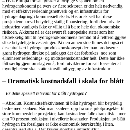
– Hvis Europa fortsatt ønsker å forfølge visjonen om en
hydrogenøkonomi på tvers av flere sektorer, er det helt nødvendig
med et effektivt rørledningsnettverk og en infrastruktur for
hydrogenlagring i kommersiell skala. Historisk sett har disse
prosjektene krevd betydelig statlig finansiering, fordi den private
industrien vanligvis ikke er villig til å bære hele den økonomiske
risikoen. Akkurat nå er det svært få europeiske stater som har
tilstrekkelig tillit til hydrogenøkonomiens fremtid til å rettferdiggjøre
slike betydelige investeringer. På den annen side finnes det også et
desentralisert hydrogenproduksjonskonsept der man produserer
grønt hydrogen direkte på anlegget der det forbrukes, noe som
eliminerer rørlednings- og midtstrømskostnader helt. Dette har ikke
fått særlig gjennomslag ennå, fordi utviklerne fortsatt forventer at
myndighetene skal støtte storstilt utbygging av infrastruktur.
– Dramatisk kostnadsfall i skala for blått
– Er dette spesielt relevant for blått hydrogen?
– Absolutt. Kostnadseffektiviteten til blått hydrogen blir betydelig
bedre med skalaen. Når man skalerer opp fra små pilotprosjekter til
store kommersielle prosjekter, kan kostnadene falle dramatisk – mer
enn 70 prosent reduksjon i nivellerte kostnader. Produksjon av blått
hydrogen fra fossilgass er ikke økonomisk bærekraftig i liten,
desentralisert skala. Det krever storskala infrastruktur.