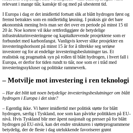
relevant i mange tiår, kanskje til og med på ubestemt tid.
I Europa i dag er det imidlertid fortsatt slik at blått hydrogen først og
fremst betraktes som en midlertidig løsning. I praksis gir det bare
økonomisk mening hvis man ser det over en periode på minst 15 til
20 år. Noe kortere vil ikke rettferdiggjøre de betydelige
infrastrukturinvesteringene og kapitalkrevende prosjektene som er
forbundet med karbonfangst. Vanligvis krever slike prosjekter en
investeringshorisont på minst 15 år for å tiltrekke seg seriøse
investorer og for at endelige investeringsbeslutninger tas. Et
realistisk og pragmatisk syn på rollen til blått hydrogen, i hvert fall i
Europa, er derfor for tiden rundt to tiår, noe som er i tråd med
investeringssykluser og politiske rammeverk.
– Motvilje mot investering i ren teknologi
– Har det blitt tatt noen betydelige investeringsbeslutninger om blått
hydrogen i Europa i det siste?
– Egentlig ikke. Vi hører imidlertid mer politisk støtte for blått
hydrogen, særlig i Tyskland, noe som kan påvirke politikken på EU-
nivå. Hvis Tyskland blir mer åpent nasjonalt og presser på for blått
hydrogen på EU-nivå, kan det endre strukturen i støtteprogrammene
betydelig, der de fleste i dag utelukkende favoriserer grønt