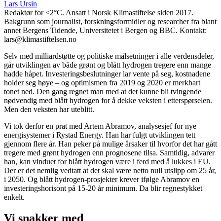
Lars Ursin
Redaktør for <2°C. Ansatt i Norsk Klimastiftelse siden 2017.
Bakgrunn som journalist, forskningsformidler og researcher fra blant
annet Bergens Tidende, Universitetet i Bergen og BBC. Kontakt:
lars@klimastiftelsen.no
Selv med milliardstøtte og politiske målsetninger i alle verdensdeler,
går utviklingen av både grønt og blått hydrogen tregere enn mange
hadde håpet. Investeringsbeslutninger lar vente på seg, kostnadene
holder seg høye – og optimismen fra 2019 og 2020 er merkbart
tonet ned. Den gang regnet man med at det kunne bli tvingende
nødvendig med blått hydrogen for å dekke veksten i etterspørselen.
Men den veksten har uteblitt.
Vi tok derfor en prat med Artem Abramov, analysesjef for nye
energisystemer i Rystad Energy. Han har fulgt utviklingen tett
gjennom flere år. Han peker på mulige årsaker til hvorfor det har gått
tregere med grønt hydrogen enn prognosene tilsa. Samtidig, advarer
han, kan vinduet for blått hydrogen være i ferd med å lukkes i EU.
Der er det nemlig vedtatt at det skal være netto null utslipp om 25 år,
i 2050. Og blått hydrogen-prosjekter krever ifølge Abramov en
investeringshorisont på 15-20 år minimum. Da blir regnestykket
enkelt.
Vi snakker med