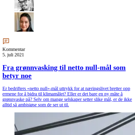
Kommentar
5. juli 2021
Fra grønnvasking til netto null-mål som
betyr noe
Er bedrifters «netto null»-mål uttrykk for at næringslivet bretter opp
ermene for å bidra til klimamålet? Eller er det bare en ny måte å
grønnvaske på? Selv om mange selskaper setter slike mål, er de ikke
alltid så ambisiøse som de ser ut til.