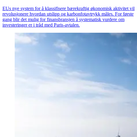
EUs nye system for å klassifisere bærekraftig økonomisk aktivitet vil
revolusjonere hvordan utslipp og karbonfotavtrykk måles. For første
gang blir det mulig for finansbransjen å systematisk vurdere om
investeringer er i tråd med Paris-avtalen.