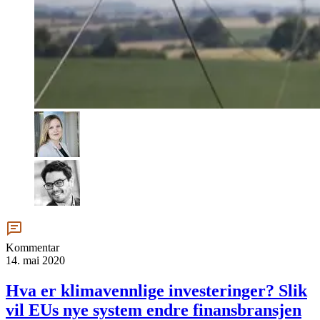
Kommentar
14. mai 2020
Hva er klimavennlige investeringer? Slik
vil EUs nye system endre finansbransjen