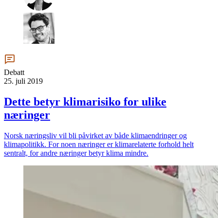
Debatt
25. juli 2019
Dette betyr klimarisiko for ulike
næringer
Norsk næringsliv vil bli påvirket av både klimaendringer og
klimapolitikk. For noen næringer er klimarelaterte forhold helt
sentralt, for andre næringer betyr klima mindre.