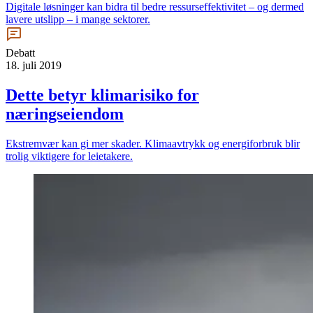
Digitale løsninger kan bidra til bedre ressurseffektivitet – og dermed
lavere utslipp – i mange sektorer.
Debatt
18. juli 2019
Dette betyr klimarisiko for
næringseiendom
Ekstremvær kan gi mer skader. Klimaavtrykk og energiforbruk blir
trolig viktigere for leietakere.