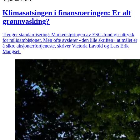
Klimasatsingen i finansnæringen: Er alt
grønnvasking?
Trenger standardisering: Markedsføringen av ESG-fond gir uttrykk
for miljøambisjoner. Men ofte avslører «den lille skriften» at målet er
å sikre aksjonærfortjeneste, skriver Victoria Lavold og Lars Erik
Mangset.