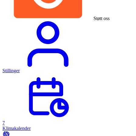
Støtt oss
Stillinger
7
Klimakalender