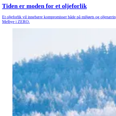
Tiden er moden for et oljeforlik
Et oljeforlik vil innebære kompromisser både på miljøets og oljenærin
Melbye i ZERO.