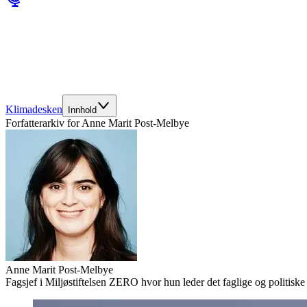
Klimadesken
Innhold
Forfatterarkiv for
Anne Marit Post-Melbye
Anne Marit Post-Melbye
Fagsjef i Miljøstiftelsen ZERO hvor hun leder det faglige og politiske 