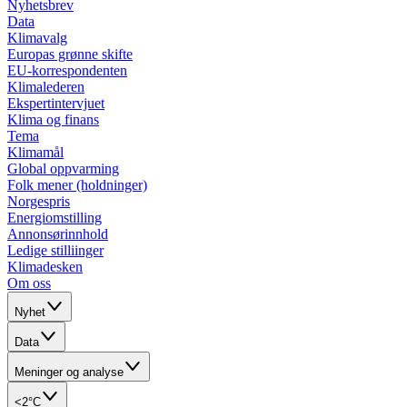
Nyhetsbrev
Data
Klimavalg
Europas grønne skifte
EU-korrespondenten
Klimalederen
Ekspertintervjuet
Klima og finans
Tema
Klimamål
Global oppvarming
Folk mener (holdninger)
Norgespris
Energiomstilling
Annonsørinnhold
Ledige stilliinger
Klimadesken
Om oss
Nyhet
Data
Meninger og analyse
<2°C