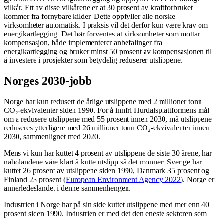
vilkår. Ett av disse vilkårene er at 30 prosent av kraftforbruket
kommer fra fornybare kilder. Dette oppfyller alle norske
virksomheter automatisk. I praksis vil det derfor kun være krav om
energikartlegging. Det bør forventes at virksomheter som mottar
kompensasjon, både implementerer anbefalinger fra
energikartlegging og bruker minst 50 prosent av kompensasjonen til
å investere i prosjekter som betydelig reduserer utslippene.
Norges 2030-jobb
Norge har kun redusert de årlige utslippene med 2 millioner tonn
CO₂-ekvivalenter siden 1990. For å innfri Hurdalsplattformens mål
om å redusere utslippene med 55 prosent innen 2030, må utslippene
reduseres ytterligere med 26 millioner tonn CO₂-ekvivalenter innen
2030, sammenlignet med 2020.
Mens vi kun har kuttet 4 prosent av utslippene de siste 30 årene, har
nabolandene våre klart å kutte utslipp så det monner: Sverige har
kuttet 26 prosent av utslippene siden 1990, Danmark 35 prosent og
Finland 23 prosent (
European Environment Agency 2022
). Norge er
annerledeslandet i denne sammenhengen.
Industrien i Norge har på sin side kuttet utslippene med mer enn 40
prosent siden 1990. Industrien er med det den eneste sektoren som