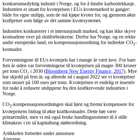
konkurransedyktig industri i Norge, og for å hindre karbonlekkasje.
Industrien er utsatt for kvoteprisen i EUs kvotemarked to ganger:
både for egne utslipp, som de må kjøpe kvoter for, og gjennom økte
kraftpriser som følge av det samme kvotesystemet.
Industrien konkurrerer i et internasjonalt marked, og kan ikke skyve
kostnadene over på sluttforbrukerne. Derfor har Norge, og en rekke
andre europeiske land, en kompensasjonsordning for indirekte CO
-
2
kostnader.
Forventningene til EUs kvotepris har i mange år vært lave. For bare
fem år siden var forventningene til kvoteprisen på magre 300 kroner
per tonn CO₂ i 2030 (
Bloomberg New Energy Finance, 2017
). Mye
har skjedd på fem år, og allerede nå i august 2022 ser vi kvotepriser
som snuser på 100 euro per tonn. Kvoteprisen er endelig et insentiv
for raskt å redusere utslippene fra den kraftkrevende industrien i
Norge.
CO
-kompensasjonsordningen skal først og fremst kompensere for
2
kvoteprisens bidrag til økte kraftkostnader. Dette bør være
primærmålet, men vi må også bruke handlingsrommet til å stille
klimakrav i en så kapitaltung støtteordning.
Artikkelen fortsetter under annonsen
Annonse