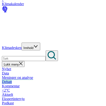
Klimakalender
Klimadesken
Innhold
Lukk meny
Nyhet
Data
Meninger og analyse
Debatt
Kommentar
<2°C
Aktuelt
Ekspertintervju
Podkast