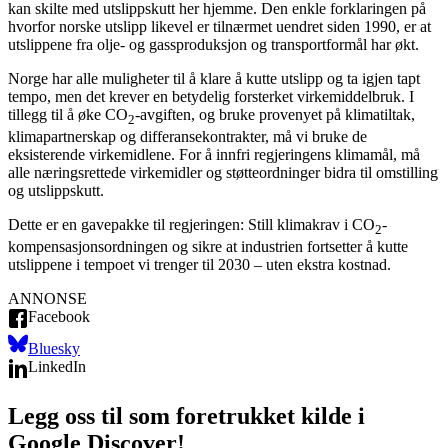
kan skilte med utslippskutt her hjemme. Den enkle forklaringen på
hvorfor norske utslipp likevel er tilnærmet uendret siden 1990, er at
utslippene fra olje- og gassproduksjon og transportformål har økt.
Norge har alle muligheter til å klare å kutte utslipp og ta igjen tapt
tempo, men det krever en betydelig forsterket virkemiddelbruk. I
tillegg til å øke CO
-avgiften, og bruke provenyet på klimatiltak,
2
klimapartnerskap og differansekontrakter, må vi bruke de
eksisterende virkemidlene. For å innfri regjeringens klimamål, må
alle næringsrettede virkemidler og støtteordninger bidra til omstilling
og utslippskutt.
Dette er en gavepakke til regjeringen: Still klimakrav i CO
-
2
kompensasjonsordningen og sikre at industrien fortsetter å kutte
utslippene i tempoet vi trenger til 2030 – uten ekstra kostnad.
ANNONSE
Facebook
Bluesky
LinkedIn
Legg oss til som foretrukket kilde i
Google Discover!