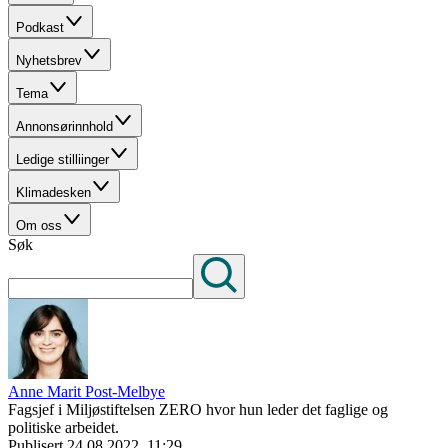
Podkast
Nyhetsbrev
Tema
Annonsørinnhold
Ledige stilliinger
Klimadesken
Om oss
Søk
Anne Marit Post-Melbye
Fagsjef i Miljøstiftelsen ZERO hvor hun leder det faglige og
politiske arbeidet.
Publisert
24.08.2022, 11:29