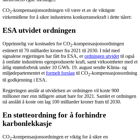
CO
-kompensasjonsordningen vil være et av de viktigste
2
virkemidlene for å sikre industriens konkurransekraft i dette tiåret:
ESA utvidet ordningen
Opprinnelig var kostnaden for CO
-kompensasjonsordningen
2
estimert til 70 milliarder kroner fra 2021 til 2030. I tråd med
signalene regjeringen har fått fra ESA, er
ordningen utvidet
til også
å omfatte industriens egenproduserte kraft, samt virksomheter med et
årlig strømforbruk under 10 GWh. 19. august sendte Klima- og
miljødepartementet et
formelt forslag
til CO
-kompensasjonsordning
2
til godkjenning i ESA.
Regjeringen anslår at utvidelsen av ordningen vil koste 900
millioner mer enn tidligere antatt bare for 2021. Samlet er ordningen
nå anslått å koste om lag 100 milliarder kroner fram til 2030.
En støtteordning for å forhindre
karbonlekkasje
CO
-kompensasjonsordningen er viktig for å sikre en
2