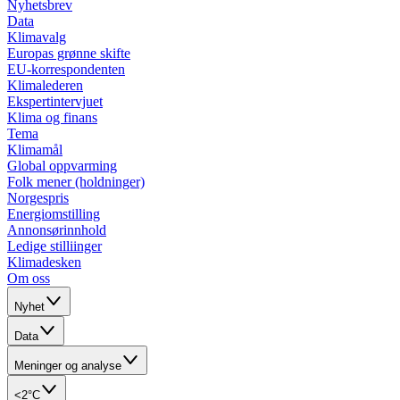
Nyhetsbrev
Data
Klimavalg
Europas grønne skifte
EU-korrespondenten
Klimalederen
Ekspertintervjuet
Klima og finans
Tema
Klimamål
Global oppvarming
Folk mener (holdninger)
Norgespris
Energiomstilling
Annonsørinnhold
Ledige stilliinger
Klimadesken
Om oss
Nyhet
Data
Meninger og analyse
<2°C