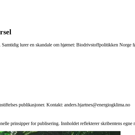
rsel
Samtidig lurer en skandale om hjørnet: Biodrivstoffpolitikken Norge før
stiftelses publikasjoner. Kontakt: anders.bjartnes@energiogklima.no
onelle prinsipper for publisering. Innholdet reflekterer skribentens egne