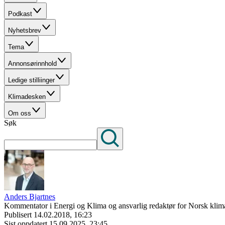
Podkast
Nyhetsbrev
Tema
Annonsørinnhold
Ledige stilliinger
Klimadesken
Om oss
Søk
Anders Bjartnes
Kommentator i Energi og Klima og ansvarlig redaktør for Norsk klima
Publisert
14.02.2018, 16:23
Sist oppdatert
15.09.2025, 23:45