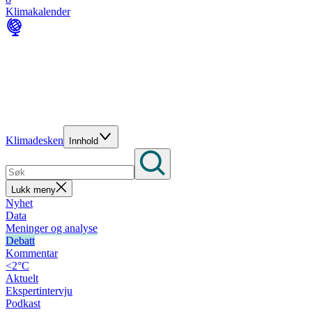
Klimakalender
Klimadesken
Innhold
Lukk meny
Nyhet
Data
Meninger og analyse
Debatt
Kommentar
<2°C
Aktuelt
Ekspertintervju
Podkast