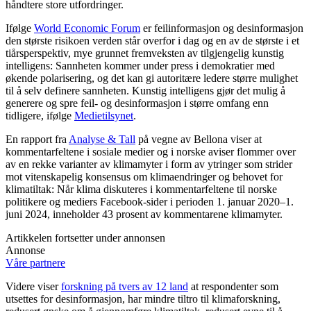
håndtere store utfordringer.
Ifølge
World Economic Forum
er feilinformasjon og desinformasjon
den største risikoen verden står overfor i dag og en av de største i et
tiårsperspektiv, mye grunnet fremveksten av tilgjengelig kunstig
intelligens: Sannheten kommer under press i demokratier med
økende polarisering, og det kan gi autoritære ledere større mulighet
til å selv definere sannheten. Kunstig intelligens gjør det mulig å
generere og spre feil- og desinformasjon i større omfang enn
tidligere, ifølge
Medietilsynet
.
En rapport fra
Analyse & Tall
på vegne av Bellona viser at
kommentarfeltene i sosiale medier og i norske aviser flommer over
av en rekke varianter av klimamyter i form av ytringer som strider
mot vitenskapelig konsensus om klimaendringer og behovet for
klimatiltak: Når klima diskuteres i kommentarfeltene til norske
politikere og mediers Facebook-sider i perioden 1. januar 2020–1.
juni 2024, inneholder 43 prosent av kommentarene klimamyter.
Artikkelen fortsetter under annonsen
Annonse
Våre partnere
Videre viser
forskning på tvers av 12 land
at respondenter som
utsettes for desinformasjon, har mindre tiltro til klimaforskning,