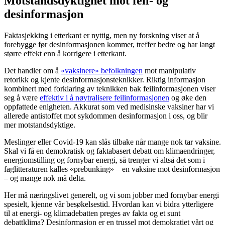
Motstandsdyktighet mot feil- og
desinformasjon
Faktasjekking i etterkant er nyttig, men ny forskning viser at å
forebygge før desinformasjonen kommer, treffer bedre og har langt
større effekt enn å korrigere i etterkant.
Det handler om å
«vaksinere» befolkningen
mot manipulativ
retorikk og kjente desinformasjonsteknikker. Riktig informasjon
kombinert med forklaring av teknikken bak feilinformasjonen viser
seg å være
effektiv i å nøytralisere feilinformasjonen
og øke den
oppfattede enigheten. Akkurat som ved medisinske vaksiner har vi
allerede antistoffet mot sykdommen desinformasjon i oss, og blir
mer motstandsdyktige.
Meslinger eller Covid-19 kan slås tilbake når mange nok tar vaksine.
Skal vi få en demokratisk og faktabasert debatt om klimaendringer,
energiomstilling og fornybar energi, så trenger vi altså det som i
faglitteraturen kalles «prebunking» – en vaksine mot desinformasjon
– og mange nok må delta.
Her må næringslivet generelt, og vi som jobber med fornybar energi
spesielt, kjenne vår besøkelsestid. Hvordan kan vi bidra ytterligere
til at energi- og klimadebatten preges av fakta og et sunt
debattklima? Desinformasjon er en trussel mot demokratiet vårt og