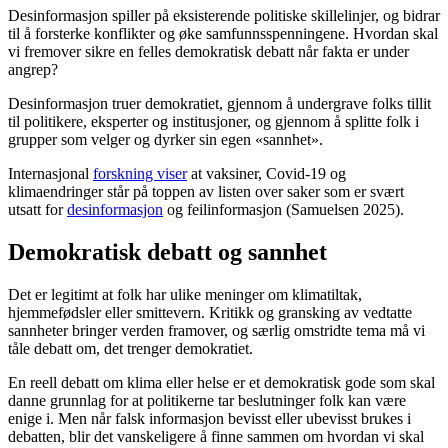
Desinformasjon spiller på eksisterende politiske skillelinjer, og bidrar
til å forsterke konflikter og øke samfunnsspenningene. Hvordan skal
vi fremover sikre en felles demokratisk debatt når fakta er under
angrep?
Desinformasjon truer demokratiet, gjennom å undergrave folks tillit
til politikere, eksperter og institusjoner, og gjennom å splitte folk i
grupper som velger og dyrker sin egen «sannhet».
Internasjonal
forskning viser
at vaksiner, Covid-19 og
klimaendringer står på toppen av listen over saker som er svært
utsatt for
desinformasjon
og feilinformasjon (Samuelsen 2025).
Demokratisk debatt og sannhet
Det er legitimt at folk har ulike meninger om klimatiltak,
hjemmefødsler eller smittevern. Kritikk og gransking av vedtatte
sannheter bringer verden framover, og særlig omstridte tema må vi
tåle debatt om, det trenger demokratiet.
En reell debatt om klima eller helse er et demokratisk gode som skal
danne grunnlag for at politikerne tar beslutninger folk kan være
enige i. Men når falsk informasjon bevisst eller ubevisst brukes i
debatten, blir det vanskeligere å finne sammen om hvordan vi skal