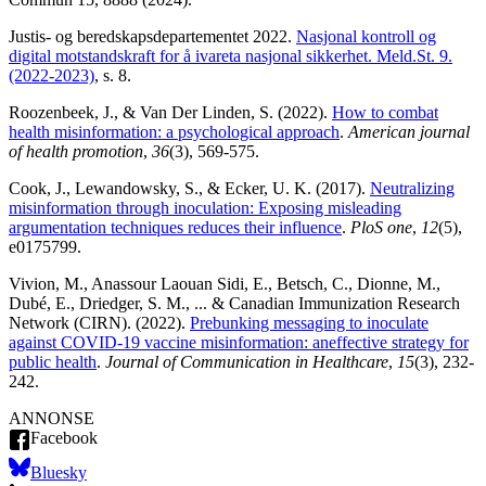
Justis- og beredskapsdepartementet 2022.
Nasjonal kontroll og
digital motstandskraft for å ivareta nasjonal sikkerhet. Meld.St. 9.
(2022-2023)
, s. 8.
Roozenbeek, J., & Van Der Linden, S. (2022).
How to combat
health misinformation: a psychological approach
.
American journal
of health promotion
,
36
(3), 569-575.
Cook, J., Lewandowsky, S., & Ecker, U. K. (2017).
Neutralizing
misinformation through inoculation: Exposing misleading
argumentation techniques reduces their influence
.
PloS one
,
12
(5),
e0175799.
Vivion, M., Anassour Laouan Sidi, E., Betsch, C., Dionne, M.,
Dubé, E., Driedger, S. M., ... & Canadian Immunization Research
Network (CIRN). (2022).
Prebunking messaging to inoculate
against COVID-19 vaccine misinformation: an
effective strategy for
public health
.
Journal of Communication in Healthcare
,
15
(3), 232-
242.
ANNONSE
Facebook
Bluesky