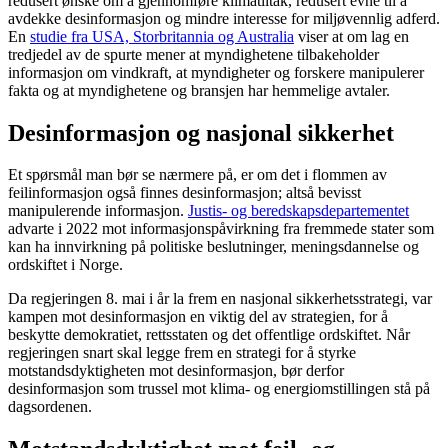
redusert ønske om å gjennomføre klimatiltak, redusert evne til å
avdekke desinformasjon og mindre interesse for miljøvennlig adferd.
En
studie fra USA, Storbritannia og Australia
viser at om lag en
tredjedel av de spurte mener at myndighetene tilbakeholder
informasjon om vindkraft, at myndigheter og forskere manipulerer
fakta og at myndighetene og bransjen har hemmelige avtaler.
Desinformasjon og nasjonal sikkerhet
Et spørsmål man bør se nærmere på, er om det i flommen av
feilinformasjon også finnes desinformasjon; altså bevisst
manipulerende informasjon.
Justis- og beredskapsdepartementet
advarte i 2022 mot informasjonspåvirkning fra fremmede stater som
kan ha innvirkning på politiske beslutninger, meningsdannelse og
ordskiftet i Norge.
Da regjeringen 8. mai i år la frem en nasjonal sikkerhetsstrategi, var
kampen mot desinformasjon en viktig del av strategien, for å
beskytte demokratiet, rettsstaten og det offentlige ordskiftet. Når
regjeringen snart skal legge frem en strategi for å styrke
motstandsdyktigheten mot desinformasjon, bør derfor
desinformasjon som trussel mot klima- og energiomstillingen stå på
dagsordenen.