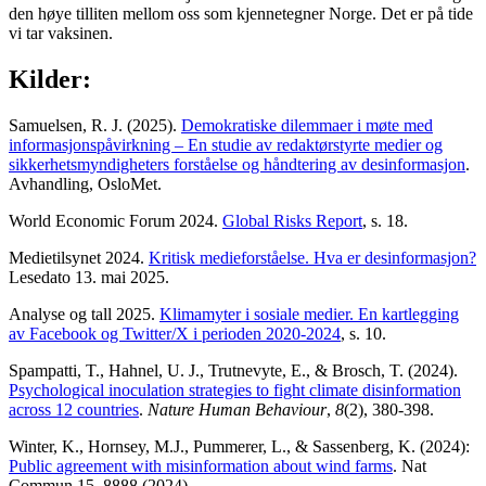
den høye tilliten mellom oss som kjennetegner Norge. Det er på tide
vi tar vaksinen.
Kilder:
Samuelsen, R. J. (2025).
Demokratiske dilemmaer i møte med
informasjonspåvirkning – En studie av redaktørstyrte medier og
sikkerhetsmyndigheters forståelse og håndtering av desinformasjon
.
Avhandling, OsloMet.
World Economic Forum 2024.
Global Risks Report
, s. 18.
Medietilsynet 2024.
Kritisk medieforståelse. Hva er desinformasjon?
Lesedato 13. mai 2025.
Analyse og tall 2025.
Klimamyter i sosiale medier. En kartlegging
av Facebook og Twitter/X i perioden 2020-2024
, s. 10.
Spampatti, T., Hahnel, U. J., Trutnevyte, E., & Brosch, T. (2024).
Psychological inoculation strategies to fight climate disinformation
across 12 countries
.
Nature Human Behaviour
,
8
(2), 380-398.
Winter, K., Hornsey, M.J., Pummerer, L., & Sassenberg, K. (2024):
Public agreement with misinformation about wind farms
. Nat
Commun 15, 8888 (2024).