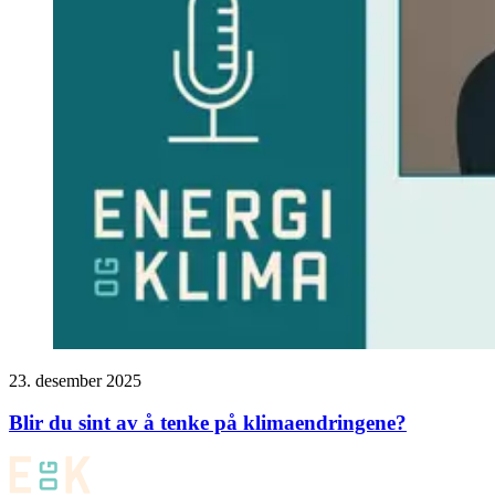
23. desember 2025
Blir du sint av å tenke på klimaendringene?