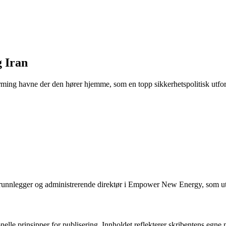
g Iran
ing havne der den hører hjemme, som en topp sikkerhetspolitisk utfor
nnlegger og administrerende direktør i Empower New Energy, som utvikle
onelle prinsipper for publisering. Innholdet reflekterer skribentens egne