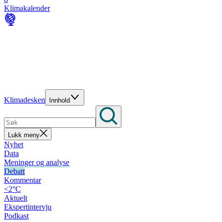
Klimakalender
Klimadesken
Innhold
Lukk meny
Nyhet
Data
Meninger og analyse
Debatt
Kommentar
<2°C
Aktuelt
Ekspertintervju
Podkast