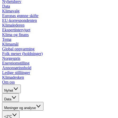
Nyhetsbrev
Data
Klimavalg
Europas grønne skifte
EU-korrespondenten
Klimalederen
Ekspertintervjuet
Klima og finans
Tema
Klimamål
Global oppvarming
Folk mener (holdninger)
Norgespris
Energiomstilling
Annonsørinnhold
Ledige stilliinger
Klimadesken
Om oss
Nyhet
Data
Meninger og analyse
<2°C