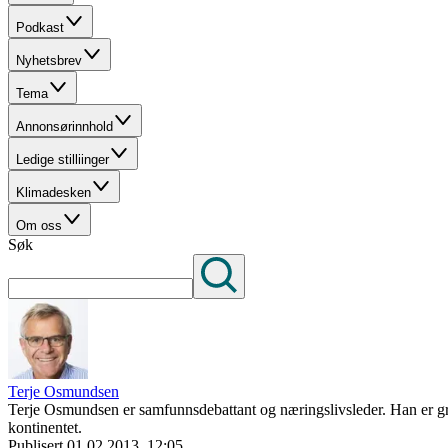
Podkast
Nyhetsbrev
Tema
Annonsørinnhold
Ledige stilliinger
Klimadesken
Om oss
Søk
Terje Osmundsen
Terje Osmundsen er samfunnsdebattant og næringslivsleder. Han er gru
kontinentet.
Publisert
01.02.2013, 12:05