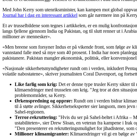
Med John Kerry som utenriksminister, kan kampen mot global oppvarm
Journal har i dag en interessant artikkel
som går nærmere inn på Kerrys
Et av trusselbildene som tegnes i artikkelen, er en mulig konfrontasj
langs fjellene gjennom India og Pakistan, og til slutt renner ut i Arab
millioner av mennesker».
«Men breene som forsyner Indus er på vikende front, som følge av klim
vannstand falle med så mye som 40 prosent. I India har noen planlegge
pakistanere. Pakistan mangler økonomisk, politisk, eller konvensjonell 
«Nasjonale sikkerhetsmyndigheter rundt om i verden, inkludert Pentag
volatile nabostatene», skriver journalisten Coral Davenport, og fortsette
Like farlig som krig:
Det er denne type trusler Kerry sikter til
klimaendringer med trusselen om krig. "Jeg tror at den situasjo
problemområder, sa Kerry.
Ørkenspredning og opprør:
Rundt om i verden bidrar klimaend
til å støtte avlinger. Sikkerhetseksperter sier langsom, men jev
Sahel-regionen.
Terror-rekruttering:
"Hvis du ser på Sahel-beltet i Afrika – Ma
ustabiliteten», sier Drew Sloan, en veteran fra kampene i Irak
"Den presenterer en rekrutteringsmulighet for jihadistene, so
Millioner klimamigranter:
Klimaendringer vil gi en bølge av "