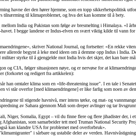
ing havne der den hører hjemme, som en topp sikkerhetspolitisk utfor
 tilnærming til klimaproblemet, og hva det kan komme til å bety.
on mellom India og Pakistan som følge av bresmelting i Himalaya. «I år
ia-havet. I begge landene er Indus-elven en svært viktig kilde til vann f
aendringene», skriver National Journal, og fortsetter: «En rekke viten
re allerede begynt å leke med ideen om å demme opp Indus i India. Det k
militær styrke til å gjengjelde mot India hvis det skjer, det kan bare m
on og CIA, følger situasjonen nøye, og er nervøse for at klimaendringe
r (forkortet og redigert fra artikkelen):
 når han omtaler klima som en «life-threatening issue". I en tale i Senat
nen vi står overfor [med klimaendringene] er like farlig som noen av den
ringene til stigende havnivå, mer intens tørke, og mat- og vannmangel. 
n spredning av Sahara gjennom Mali som dreper avlinger og tar livsgrunn
li, Niger, Somalia, Egypt – vil du finne flere og flere jihadister der, i
 og Afghanistan, som samarbeider tett med Truman National Security Pro
m også kan klandre USA for problemet med overforbruk».
klimamigranter" i sårbare og ustabile deler av verden. Havnivåstigning