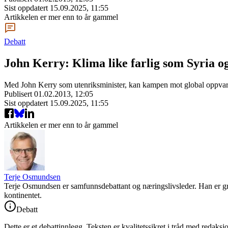
Sist oppdatert
15.09.2025, 11:55
Artikkelen er mer enn to år gammel
Debatt
John Kerry: Klima like farlig som Syria o
Med John Kerry som utenriksminister, kan kampen mot global oppvarm
Publisert
01.02.2013, 12:05
Sist oppdatert
15.09.2025, 11:55
Artikkelen er mer enn to år gammel
Terje Osmundsen
Terje Osmundsen er samfunnsdebattant og næringslivsleder. Han er gru
kontinentet.
Debatt
Dette er et debattinnlegg. Teksten er kvalitetssikret i tråd med redaksj