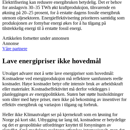
Elektrifisering kan redusere energibruken betydelig. Det er behov
for anslagsvis 30–35 TWh økt kraftproduksjon, tilsvarende en
økning på 20–25 prosent, for å erstatte dagens fossile energibruk
utenom oljesektoren. Energieffektivisering prioriteres samtidig som
produksjonen av fornybar energi økes for å ha tilgang på
tilstrekkelig energi til å erstatte fossil energi.
Artikkelen fortsetter under annonsen
Annonse
Våre partnere
Lave energipriser ikke hovedmål
Utvalget advarer mot å sette lave energipriser som hovedmål:
Kostnadene ved energiproduksjon må reflektere samfunnets reelle
kostnader. Høye kostnader betyr ofte intensiv bruk av arbeidskraft
eller materialer. Kostnadseffektivitet må derfor vektlegges i
planleggingen av energipolitikken. Staten bør støtte husholdninger
som sliter med høye priser, men ikke på bekostning av insentiver for
effektiv energibruk og variasjon i tilgang og forbruk.
Heller ikke Klimautvalget ser på kjernekraft som en løsning for
Norge på kort sikt. Utbygging tar lang tid, kostnadene er betydelige
og det er geopolitiske utfordringer knyttet til forsyningen av