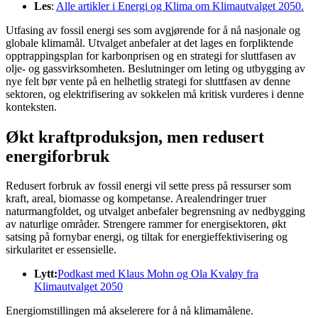
Les
:
Alle artikler i Energi og Klima om Klimautvalget 2050.
Utfasing av fossil energi ses som avgjørende for å nå nasjonale og
globale klimamål. Utvalget anbefaler at det lages en forpliktende
opptrappingsplan for karbonprisen og en strategi for sluttfasen av
olje- og gassvirksomheten. Beslutninger om leting og utbygging av
nye felt bør vente på en helhetlig strategi for sluttfasen av denne
sektoren, og elektrifisering av sokkelen må kritisk vurderes i denne
konteksten.
Økt kraftproduksjon, men redusert
energiforbruk
Redusert forbruk av fossil energi vil sette press på ressurser som
kraft, areal, biomasse og kompetanse. Arealendringer truer
naturmangfoldet, og utvalget anbefaler begrensning av nedbygging
av naturlige områder. Strengere rammer for energisektoren, økt
satsing på fornybar energi, og tiltak for energieffektivisering og
sirkularitet er essensielle.
Lytt:
Podkast med Klaus Mohn og Ola Kvaløy fra
Klimautvalget 2050
Energiomstillingen må akselerere for å nå klimamålene.