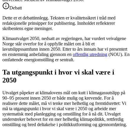
Debatt
Dette er et debattinnlegg. Teksten er kvalitetssikret i tråd med
redaksjonelle prinsipper for publisering. Innholdet reflekterer
skribentens egne meninger.
Klimautvalget 2050, nedsatt av regjeringen, har vurdert veivalgene
Norge står overfor for å oppfylle målet om å bli et
lavutslippssamfunn innen 2050. Etter to års innsats har vi presentert
en enstemmig anbefaling gjennom en
offentlig utredning
(NOU). En
omfattende energiomstilling er sentralt.
Ta utgangspunkt i hvor vi skal være i
2050
Utvalget påpeker at klimalovens mål om kutt i klimagassutslipp på
90–95 prosent innen 2050 er både mulig og krevende. For å
realisere dette målet, må vi tenke mer helhetlig og fremtidsrettet: Vi
må ta utgangspunkt i hvor vi skal være i 2050 og arbeide mer
systematisk med planlegging og omstilling for å nå dit. Utvalget
understreker behovet for en mer helhetlig klimapolitikk, rettferdig
omstilling og bred deltakelse i politikkutforming og gjennomføring.