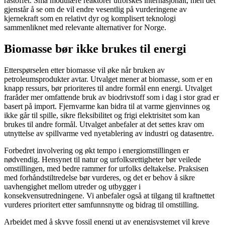
råstoffet. Små modulære reaktorer utforskes internasjonalt, men det
gjenstår å se om de vil endre vesentlig på vurderingene av
kjernekraft som en relativt dyr og komplisert teknologi
sammenliknet med relevante alternativer for Norge.
Biomasse bør ikke brukes til energi
Etterspørselen etter biomasse vil øke når bruken av
petroleumsprodukter avtar. Utvalget mener at biomasse, som er en
knapp ressurs, bør prioriteres til andre formål enn energi. Utvalget
fraråder mer omfattende bruk av biodrivstoff som i dag i stor grad er
basert på import. Fjernvarme kan bidra til at varme gjenvinnes og
ikke går til spille, sikre fleksibilitet og frigi elektrisitet som kan
brukes til andre formål. Utvalget anbefaler at det settes krav om
utnyttelse av spillvarme ved nyetablering av industri og datasentre.
Forbedret involvering og økt tempo i energiomstillingen er
nødvendig. Hensynet til natur og urfolksrettigheter bør veilede
omstillingen, med bedre rammer for urfolks deltakelse. Praksisen
med forhåndstiltredelse bør vurderes, og det er behov å sikre
uavhengighet mellom utreder og utbygger i
konsekvensutredningene. Vi anbefaler også at tilgang til kraftnettet
vurderes prioritert etter samfunnsnytte og bidrag til omstilling.
Arbeidet med å skyve fossil energi ut av energisystemet vil kreve