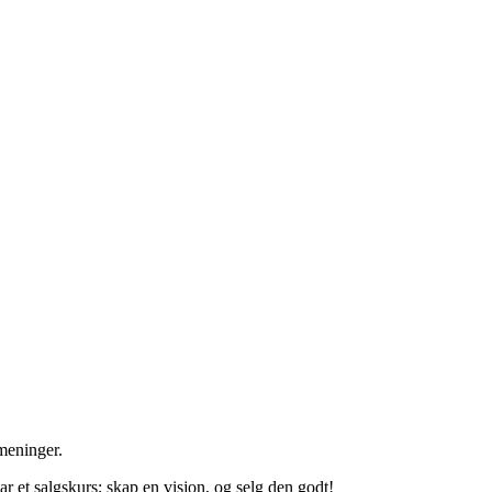
 meninger.
 et salgskurs; skap en visjon, og selg den godt!