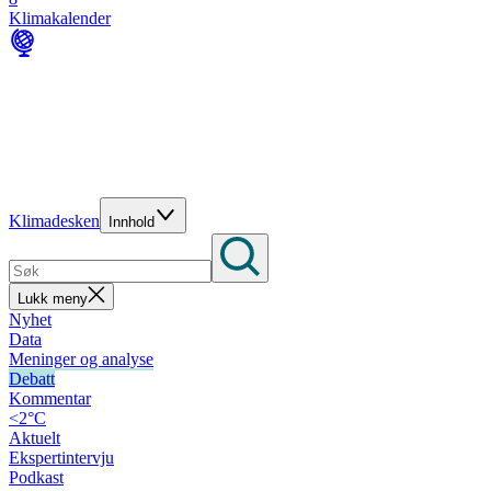
Klimakalender
Klimadesken
Innhold
Lukk meny
Nyhet
Data
Meninger og analyse
Debatt
Kommentar
<2°C
Aktuelt
Ekspertintervju
Podkast