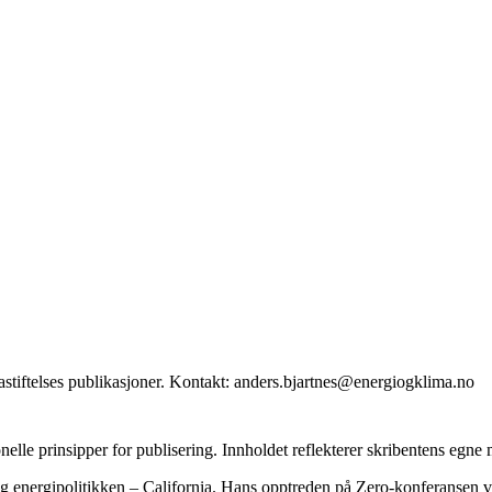
stiftelses publikasjoner. Kontakt: anders.bjartnes@energiogklima.no
onelle prinsipper for publisering. Innholdet reflekterer skribentens egne
 energipolitikken – California. Hans opptreden på Zero-konferansen var