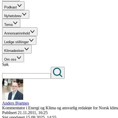
Podkast
Nyhetsbrev
Tema
Annonsørinnhold
Ledige stilliinger
Klimadesken
Om oss
Søk
Anders Bjartnes
Kommentator i Energi og Klima og ansvarlig redaktør for Norsk klima
Publisert
21.11.2011, 16:25
Sist oppdatert
15.09.2025, 14:55