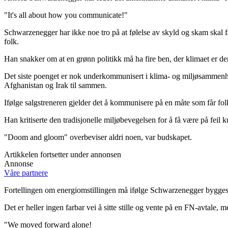
"It's all about how you communicate!"
Schwarzenegger har ikke noe tro på at følelse av skyld og skam skal f
folk.
Han snakker om at en grønn politikk må ha fire ben, der klimaet er den
Det siste poenget er nok underkommunisert i klima- og miljøsammenhe
Afghanistan og Irak til sammen.
Ifølge salgstreneren gjelder det å kommunisere på en måte som får fo
Han kritiserte den tradisjonelle miljøbevegelsen for å få være på feil
"Doom and gloom" overbeviser aldri noen, var budskapet.
Artikkelen fortsetter under annonsen
Annonse
Våre partnere
Fortellingen om energiomstillingen må ifølge Schwarzenegger bygges op
Det er heller ingen farbar vei å sitte stille og vente på en FN-avtale, 
"We moved forward alone!