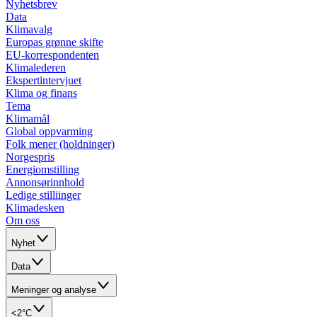
Nyhetsbrev
Data
Klimavalg
Europas grønne skifte
EU-korrespondenten
Klimalederen
Ekspertintervjuet
Klima og finans
Tema
Klimamål
Global oppvarming
Folk mener (holdninger)
Norgespris
Energiomstilling
Annonsørinnhold
Ledige stilliinger
Klimadesken
Om oss
Nyhet
Data
Meninger og analyse
<2°C