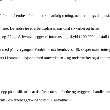
å folk til å endre atferd i mer klimariktig retning, nei her trengs det 
 ene. De andre tre er arbeidsplasser, nasjonal sikkerhet og helse.
ng. Ifølge Schwarzenegger er forurensning skyld i 100.000 dødsfall i 
lk med på overgangen. Fordelene må fremheves, slik skaper man støttesp
 kurs i kommunikasjonen med omverdenen – og understreket også at de rike
p på en slik måte at det fremstår som bedre og tryggere å handle enn å 
mente Scwarzenegger – og viste til California: