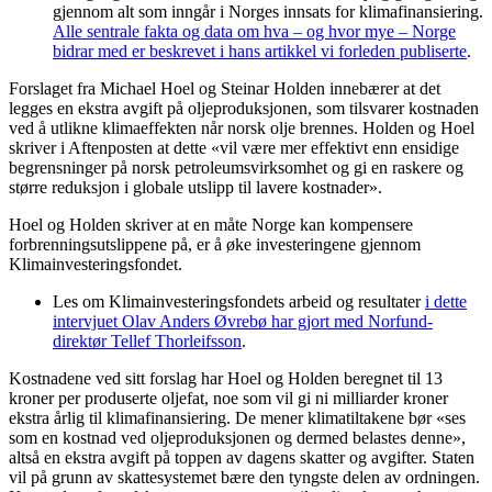
gjennom alt som inngår i Norges innsats for klimafinansiering.
Alle sentrale fakta og data om hva – og hvor mye – Norge
bidrar med er beskrevet i hans artikkel vi forleden publiserte
.
Forslaget fra Michael Hoel og Steinar Holden innebærer at det
legges en ekstra avgift på oljeproduksjonen, som tilsvarer kostnaden
ved å utlikne klimaeffekten når norsk olje brennes. Holden og Hoel
skriver i Aftenposten at dette «vil være mer effektivt enn ensidige
begrensninger på norsk petroleumsvirksomhet og gi en raskere og
større reduksjon i globale utslipp til lavere kostnader».
Hoel og Holden skriver at en måte Norge kan kompensere
forbrenningsutslippene på, er å øke investeringene gjennom
Klimainvesteringsfondet.
Les om Klimainvesteringsfondets arbeid og resultater
i dette
intervjuet Olav Anders Øvrebø har gjort med Norfund-
direktør Tellef Thorleifsson
.
Kostnadene ved sitt forslag har Hoel og Holden beregnet til 13
kroner per produserte oljefat, noe som vil gi ni milliarder kroner
ekstra årlig til klimafinansiering. De mener klimatiltakene bør «ses
som en kostnad ved oljeproduksjonen og dermed belastes denne»,
altså en ekstra avgift på toppen av dagens skatter og avgifter. Staten
vil på grunn av skattesystemet bære den tyngste delen av ordningen.