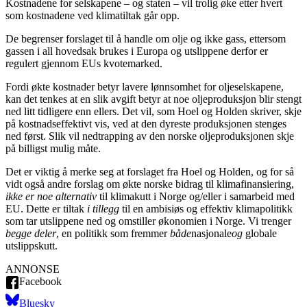
Kostnadene for selskapene – og staten – vil trolig øke etter hvert
som kostnadene ved klimatiltak går opp.
De begrenser forslaget til å handle om olje og ikke gass, ettersom
gassen i all hovedsak brukes i Europa og utslippene derfor er
regulert gjennom EUs kvotemarked.
Fordi økte kostnader betyr lavere lønnsomhet for oljeselskapene,
kan det tenkes at en slik avgift betyr at noe oljeproduksjon blir stengt
ned litt tidligere enn ellers. Det vil, som Hoel og Holden skriver, skje
på kostnadseffektivt vis, ved at den dyreste produksjonen stenges
ned først. Slik vil nedtrapping av den norske oljeproduksjonen skje
på billigst mulig måte.
Det er viktig å merke seg at forslaget fra Hoel og Holden, og for så
vidt også andre forslag om økte norske bidrag til klimafinansiering,
ikke er noe alternativ
til klimakutt i Norge og/eller i samarbeid med
EU. Dette er tiltak
i tillegg
til en ambisiøs og effektiv klimapolitikk
som tar utslippene ned og omstiller økonomien i Norge. Vi trenger
begge deler
, en politikk som fremmer
både
nasjonale
og
globale
utslippskutt.
ANNONSE
Facebook
Bluesky