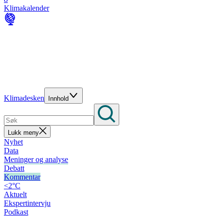
Klimakalender
Klimadesken
Innhold
Lukk meny
Nyhet
Data
Meninger og analyse
Debatt
Kommentar
<2°C
Aktuelt
Ekspertintervju
Podkast