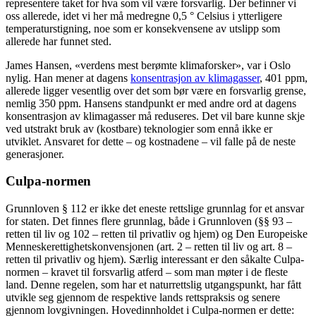
representere taket for hva som vil være forsvarlig. Der befinner vi
oss allerede, idet vi her må medregne 0,5 ° Celsius i ytterligere
temperaturstigning, noe som er konsekvensene av utslipp som
allerede har funnet sted.
James Hansen, «verdens mest berømte klimaforsker», var i Oslo
nylig. Han mener at dagens
konsentrasjon av klimagasser
, 401 ppm,
allerede ligger vesentlig over det som bør være en forsvarlig grense,
nemlig 350 ppm. Hansens standpunkt er med andre ord at dagens
konsentrasjon av klimagasser må reduseres. Det vil bare kunne skje
ved utstrakt bruk av (kostbare) teknologier som ennå ikke er
utviklet. Ansvaret for dette – og kostnadene – vil falle på de neste
generasjoner.
Culpa-normen
Grunnloven § 112 er ikke det eneste rettslige grunnlag for et ansvar
for staten. Det finnes flere grunnlag, både i Grunnloven (§§ 93 –
retten til liv og 102 – retten til privatliv og hjem) og Den Europeiske
Menneskerettighetskonvensjonen (art. 2 – retten til liv og art. 8 –
retten til privatliv og hjem). Særlig interessant er den såkalte Culpa-
normen – kravet til forsvarlig atferd – som man møter i de fleste
land. Denne regelen, som har et naturrettslig utgangspunkt, har fått
utvikle seg gjennom de respektive lands rettspraksis og senere
gjennom lovgivningen. Hovedinnholdet i Culpa-normen er dette: