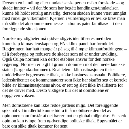
Dersom en handling eller unnlatelse skaper en risiko for skade – og
skade inntrer – vil den/de som har begått handlingen/unnlatelsen
kunne bli holdt rettslig ansvarlig, dersom skaden kunne vært unngått
med rimelige virkemidler. Kjernen i vurderingen er hvilke krav man
må stille det aktsomme menneske – «bonus pater familias» – i den
foreliggende situasjonen.
Norske myndigheter må nødvendigvis identifiseres med den
kunnskap klimavitenskapen og FNs klimapanel har formidlet.
Regjeringen har hatt mange år på seg til å møte klimautfordringene –
til å forebygge og redusere de skader som nå er under utvikling.
Også Culpa-normen kan derfor etablere ansvar for den norske
regjering. Normen er lagt til grunn i dommen mot den nederlandske
staten (Urgenda-dommen).
Realiteten i klimasituasjonen tilsier
umiddelbare begrensende tiltak, «ikke business as usual». Politikere,
lederskribenter og kommentatorer som ikke har skaffet seg et korrekt
bilde av klimasituasjonens alvor, er rett og slett ikke kvalifiserte for
det de driver med. Desto viktigere blir det at domstolene er
oppgaven voksen.
Men domstolene kan ikke redde jordens miljø. Det foreliggende
søksmål vil imidlertid kunne bidra til å mobilisere den del av
opinionen som forstår at det bærer mot en global miljøkrise. En sterk
opinion kan tvinge frem nødvendige politiske tiltak. Spørsmålet er
bare om slike tiltak kommer for sent.