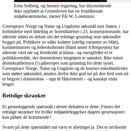
Erna Solberg, og hennes regjering, har tilsynelatende
ikke oppfattet at Grunnloven har en forpliktende
miljøbestemmelse, mener Pål W. Lorentzen.
Greenpeace Norge og Natur og Ungdoms søksmål mot Staten, i
forbindelse med tildeling av boretillatelser i 23. konsesjonsrunde, har
allerede utløst en debatt om det rettslige grunnlag som søksmålet
bygger på. Politikere av ulike kulører (særlig varianter av blått),
kommentatorer og lederskribenter (blant annet Aftenposten) har
allerede vært ute og fremholdt at klima– og energifeltet er et
politikkområde, der domstolenes inngripen er uønsket; Ikke minst
demokratihensyn (!) påberopes som grunnlag for dette synet.
Greenpeace Norge, Natur og Ungdom og de tusener enkeltindivider
som støtter søksmålet, ønskes derfor ikke god tur på den ferd som nå
er begynt i domstolene – opp til Høyesterett – og kanskje enda
lenger.
Rettslige skranker
Et grunnleggende spørsmål i denne debatten er dette: Finnes det
rettslige skranker for hvilke miljøødeleggelser dagens generasjoner
kan påføre de kommende?
Svaret på dette spørsmålet må være et ubetinget ja. Det er utvilsomt