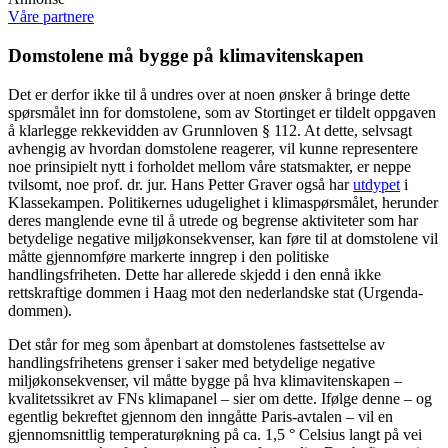
Våre partnere
Domstolene må bygge på klimavitenskapen
Det er derfor ikke til å undres over at noen ønsker å bringe dette
spørsmålet inn for domstolene, som av Stortinget er tildelt oppgaven
å klarlegge rekkevidden av Grunnloven § 112. At dette, selvsagt
avhengig av hvordan domstolene reagerer, vil kunne representere
noe prinsipielt nytt i forholdet mellom våre statsmakter, er neppe
tvilsomt, noe prof. dr. jur. Hans Petter Graver også har
utdypet
i
Klassekampen. Politikernes udugelighet i klimaspørsmålet, herunder
deres manglende evne til å utrede og begrense aktiviteter som har
betydelige negative miljøkonsekvenser, kan føre til at domstolene vil
måtte gjennomføre markerte inngrep i den politiske
handlingsfriheten. Dette har allerede skjedd i den ennå ikke
rettskraftige dommen i Haag mot den nederlandske stat (Urgenda-
dommen).
Det står for meg som åpenbart at domstolenes fastsettelse av
handlingsfrihetens grenser i saker med betydelige negative
miljøkonsekvenser, vil måtte bygge på hva klimavitenskapen –
kvalitetssikret av FNs klimapanel – sier om dette. Ifølge denne – og
egentlig bekreftet gjennom den inngåtte Paris-avtalen – vil en
gjennomsnittlig temperaturøkning på ca. 1,5 ° Celsius langt på vei