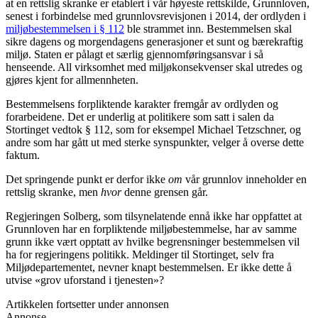
at en rettslig skranke er etablert i vår høyeste rettskilde, Grunnloven,
senest i forbindelse med grunnlovsrevisjonen i 2014, der ordlyden i
miljøbestemmelsen i § 112
ble strammet inn. Bestemmelsen skal
sikre dagens og morgendagens generasjoner et sunt og bærekraftig
miljø. Staten er pålagt et særlig gjennomføringsansvar i så
henseende. All virksomhet med miljøkonsekvenser skal utredes og
gjøres kjent for allmennheten.
Bestemmelsens forpliktende karakter fremgår av ordlyden og
forarbeidene. Det er underlig at politikere som satt i salen da
Stortinget vedtok § 112, som for eksempel Michael Tetzschner, og
andre som har gått ut med sterke synspunkter, velger å overse dette
faktum.
Det springende punkt er derfor ikke
om
vår grunnlov inneholder en
rettslig skranke, men
hvor
denne grensen går.
Regjeringen Solberg, som tilsynelatende ennå ikke har oppfattet at
Grunnloven har en forpliktende miljøbestemmelse, har av samme
grunn ikke vært opptatt av hvilke begrensninger bestemmelsen vil
ha for regjeringens politikk. Meldinger til Stortinget, selv fra
Miljødepartementet, nevner knapt bestemmelsen. Er ikke dette å
utvise «grov uforstand i tjenesten»?
Artikkelen fortsetter under annonsen
Annonse