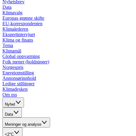
Nyhetsbrev
Data
Klimavalg
Europas grønne skifte
EU-korrespondenten
Klimalederen
Ekspertintervjuet
Klima og finans
Tema
Klimamål
Global oppvarming
Folk mener (holdninger)
Norgespris
Energiomstilling
Annonsørinnhold
Ledige stilliinger
Klimadesken
Om oss
Nyhet
Data
Meninger og analyse
<2°C