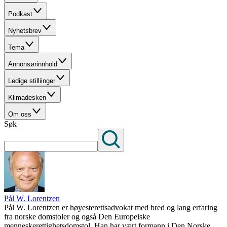
Podkast
Nyhetsbrev
Tema
Annonsørinnhold
Ledige stilliinger
Klimadesken
Om oss
Søk
Pål W. Lorentzen
Pål W. Lorentzen er høyesterettsadvokat med bred og lang erfaring
fra norske domstoler og også Den Europeiske
menneskerettighetsdomstol. Han har vært formann i Den Norske