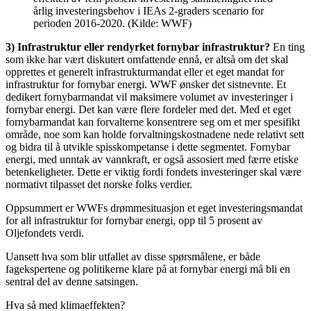
årlig investeringsbehov i IEAs 2-graders scenario for
perioden 2016-2020. (Kilde: WWF)
3) Infrastruktur eller rendyrket fornybar infrastruktur?
En ting
som ikke har vært diskutert omfattende ennå, er altså om det skal
opprettes et generelt infrastrukturmandat eller et eget mandat for
infrastruktur for fornybar energi. WWF ønsker det sistnevnte. Et
dedikert fornybarmandat vil maksimere volumet av investeringer i
fornybar energi. Det kan være flere fordeler med det. Med et eget
fornybarmandat kan forvalterne konsentrere seg om et mer spesifikt
område, noe som kan holde forvaltningskostnadene nede relativt sett
og bidra til å utvikle spisskompetanse i dette segmentet. Fornybar
energi, med unntak av vannkraft, er også assosiert med færre etiske
betenkeligheter. Dette er viktig fordi fondets investeringer skal være
normativt tilpasset det norske folks verdier.
Oppsummert er WWFs drømmesituasjon et eget investeringsmandat
for all infrastruktur for fornybar energi, opp til 5 prosent av
Oljefondets verdi.
Uansett hva som blir utfallet av disse spørsmålene, er både
fagekspertene og politikerne klare på at fornybar energi må bli en
sentral del av denne satsingen.
Hva så med klimaeffekten?