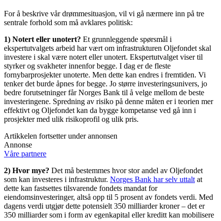
For å beskrive vår drømmesituasjon, vil vi gå nærmere inn på tre
sentrale forhold som må avklares politisk:
1) Notert eller unotert?
Et grunnleggende spørsmål i
ekspertutvalgets arbeid har vært om infrastrukturen Oljefondet skal
investere i skal være notert eller unotert. Ekspertutvalget viser til
styrker og svakheter innenfor begge. I dag er de fleste
fornybarprosjekter unoterte. Men dette kan endres i fremtiden. Vi
tenker det burde åpnes for begge. Jo større investeringsunivers, jo
bedre forutsetninger får Norges Bank til å velge mellom de beste
investeringene. Spredning av risiko på denne måten er i teorien mer
effektivt og Oljefondet kan da bygge kompetanse ved gå inn i
prosjekter med ulik risikoprofil og ulik pris.
Artikkelen fortsetter under annonsen
Annonse
Våre partnere
2) Hvor mye?
Det må bestemmes hvor stor andel av Oljefondet
som kan investeres i infrastruktur.
Norges Bank har selv uttalt
at
dette kan fastsettes tilsvarende fondets mandat for
eiendomsinvesteringer, altså opp til 5 prosent av fondets verdi. Med
dagens verdi utgjør dette potensielt 350 milliarder kroner – det er
350 milliarder som i form av egenkapital eller kreditt kan mobilisere