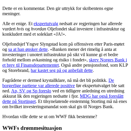
Dette er en kommentar. Den gir uttrykk for skribentens egne
meninger.
Alle er enige. Et
ekspertutvalg
nedsatt av regjeringen har allerede
vurdert
hvis
og
hvordan
Oljefondet skal investere i infrastruktur og
konkludert med et soleklart «JA!».
Oljefondsjef Yngve Slyngstad kom på offensiven etter Paris-møtet
og
sa at han ønsker dette
. «Banken mener det rimelig å anta at
investeringer i unotert infrastruktur på sikt vil kunne gi et bedre
forhold mellom avkastning og risiko i fondet»,
skrev Norges Bank i
et brev til Finansdepartementet
. Også andre pensjonsfond, som KLP
og Storebrand,
har kastet seg på og anbefalt dette
.
Fagrådene er dermed krystallklare, nå må det bli politikk.
De
borgerlige partiene var allerede positive
før ekspertutvalget ble satt
ned.
Ap, SV og Sp foreslo
ved en tidligere anledning en utredning
akkurat lik den regjeringen nedsatte i fjor.
MDG har også foreslått
dette på Stortinget
. Et tilsynelatende enstemmig Storting må nå enes
om hvilket investeringsmandat som skal gis til Norges Bank.
Hvordan ville dette se ut om WWF fikk bestemme?
WWFs drømmesituasjon