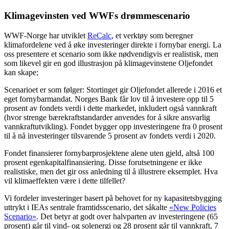
Klimagevinsten ved WWFs drømmescenario
WWF-Norge har utviklet
ReCalc
, et verktøy som beregner
klimafordelene ved å øke investeringer direkte i fornybar energi. La
oss presentere et scenario som ikke nødvendigvis er realistisk, men
som likevel gir en god illustrasjon på klimagevinstene Oljefondet
kan skape;
Scenarioet er som følger: Stortinget gir Oljefondet allerede i 2016 et
eget fornybarmandat. Norges Bank får lov til å investere opp til 5
prosent av fondets verdi i dette markedet, inkludert også vannkraft
(hvor strenge bærekraftstandarder anvendes for å sikre ansvarlig
vannkraftutvikling). Fondet bygger opp investeringene fra 0 prosent
til å nå investeringer tilsvarende 5 prosent av fondets verdi i 2020.
Fondet finansierer fornybarprosjektene alene uten gjeld, altså 100
prosent egenkapitalfinansiering. Disse forutsetningene er ikke
realistiske, men det gir oss anledning til å illustrere eksemplet. Hva
vil klimaeffekten være i dette tilfellet?
Vi fordeler investeringer basert på behovet for ny kapasitetsbygging
uttrykt i IEAs sentrale framtidsscenario, det såkalte
«New Policies
Scenario»
. Det betyr at godt over halvparten av investeringene (65
prosent) går til vind- og solenergi og 28 prosent går til vannkraft, 7