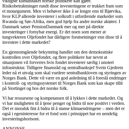
viktigste klimatiltaket norske politikere kan gjøre.
Risikobetraktninger rundt disse investeringene er trukket fram som
et motargument. Men vi behøver ikke å se lengre enn til Bjørvika,
hvor KLP allerede investerer i solkraft i utfordrende markeder som
Rwanda og Sør-Afrika, men god hjelp fra andre norske aktører. I
Danmark satser PensionDanmark mer og mer på direkte
investeringer i fornybar energi. Er det noen som mener at
tungvekteren Oljefondet har dårligere forutsetninger enn disse til å
investere i dette markedet?
En gjennomgående bekymring handler om den demokratiske
kontrollen over Oljefondet, og flere politikere har nevnt at
situasjonen vil forverres hvis fondet investerer særlig i unotert
infrastruktur. Tidligere finansråd og sentralbanksjef Svein Gjedrem
leder nå et utvalg som skal vurdere sentralbankloven og styringen av
Norges Bank. Dette vil være en god anledning til å foreslå endringer
i kontroll- og styringssystemet til Norges Bank som kan skape tillit
på Stortinget og hos det norske folk.
Vi har ressursene og kompetansen til å lykkes i dette markedet. Og
vi har muligheten til å tjene penger og bidra til noe positivt i verden.
Det er moralsk fint å bidra til å stanse klimaendringene – men det er
også i egeninteresse for et fond som i prinsippet har en uendelig
investeringshorisont.
ANNONSE