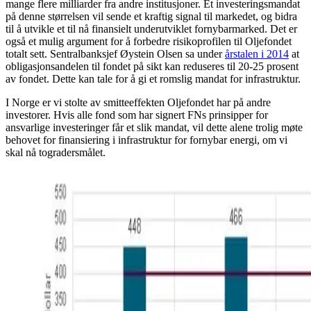
mange flere milliarder fra andre institusjoner. Et investeringsmandat
på denne størrelsen vil sende et kraftig signal til markedet, og bidra
til å utvikle et til nå finansielt underutviklet fornybarmarked. Det er
også et mulig argument for å forbedre risikoprofilen til Oljefondet
totalt sett. Sentralbanksjef Øystein Olsen sa under
årstalen i 2014
at
obligasjonsandelen til fondet på sikt kan reduseres til 20-25 prosent
av fondet. Dette kan tale for å gi et romslig mandat for infrastruktur.
I Norge er vi stolte av smitteeffekten Oljefondet har på andre
investorer. Hvis alle fond som har signert FNs prinsipper for
ansvarlige investeringer får et slik mandat, vil dette alene trolig møte
behovet for finansiering i infrastruktur for fornybar energi, om vi
skal nå togradersmålet.