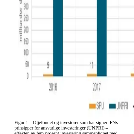
Figur 1 – Oljefondet og investorer som har signert FNs
prinsipper for ansvarlige investeringer (UNPRI) –
effekten av fem-prosent-investering sammenlignet med