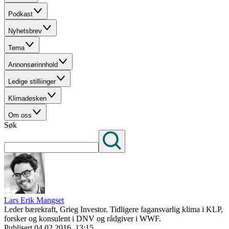
Podkast
Nyhetsbrev
Tema
Annonsørinnhold
Ledige stilliinger
Klimadesken
Om oss
Søk
Lars Erik Mangset
Leder bærekraft, Grieg Investor. Tidligere fagansvarlig klima i KLP,
forsker og konsulent i DNV og rådgiver i WWF.
Publisert
04.02.2016, 13:15