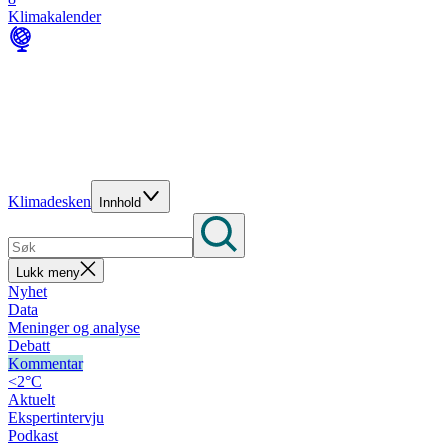
Klimakalender
Klimadesken
Innhold
Lukk meny
Nyhet
Data
Meninger og analyse
Debatt
Kommentar
<2°C
Aktuelt
Ekspertintervju
Podkast