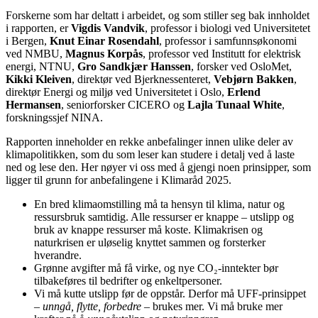
Forskerne som har deltatt i arbeidet, og som stiller seg bak innholdet
i rapporten, er
Vigdis Vandvik
, professor i biologi ved Universitetet
i Bergen,
Knut Einar Rosendahl
, professor i samfunnsøkonomi
ved NMBU,
Magnus Korpås
, professor ved Institutt for elektrisk
energi, NTNU,
Gro Sandkjær Hanssen
, forsker ved OsloMet,
Kikki Kleiven
, direktør ved Bjerknessenteret,
Vebjørn Bakken
,
direktør Energi og miljø ved Universitetet i Oslo,
Erlend
Hermansen
, seniorforsker CICERO og
Lajla Tunaal White
,
forskningssjef NINA.
Rapporten inneholder en rekke anbefalinger innen ulike deler av
klimapolitikken, som du som leser kan studere i detalj ved å laste
ned og lese den. Her nøyer vi oss med å gjengi noen prinsipper, som
ligger til grunn for anbefalingene i Klimaråd 2025.
En bred klimaomstilling må ta hensyn til klima, natur og
ressursbruk samtidig. Alle ressurser er knappe – utslipp og
bruk av knappe ressurser må koste. Klimakrisen og
naturkrisen er uløselig knyttet sammen og forsterker
hverandre.
Grønne avgifter må få virke, og nye CO₂-inntekter bør
tilbakeføres til bedrifter og enkeltpersoner.
Vi må kutte utslipp før de oppstår. Derfor må UFF-prinsippet
–
unngå, flytte, forbedre
– brukes mer. Vi må bruke mer