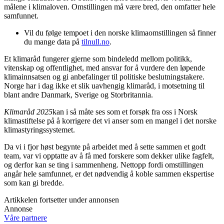
målene i klimaloven. Omstillingen må være bred, den omfatter hele
samfunnet.
Vil du følge tempoet i den norske klimaomstillingen så finner
du mange data på
tilnull.no
.
Et klimaråd fungerer gjerne som bindeledd mellom politikk,
vitenskap og offentlighet, med ansvar for å vurdere den løpende
klimainnsatsen og gi anbefalinger til politiske beslutningstakere.
Norge har i dag ikke et slik uavhengig klimaråd, i motsetning til
blant andre Danmark, Sverige og Storbritannia.
Klimaråd 2025
kan i så måte ses som et forsøk fra oss i Norsk
klimastiftelse på å korrigere det vi anser som en mangel i det norske
klimastyringssystemet.
Da vi i fjor høst begynte på arbeidet med å sette sammen et godt
team, var vi opptatte av å få med forskere som dekker ulike fagfelt,
og derfor kan se ting i sammenheng. Nettopp fordi omstillingen
angår hele samfunnet, er det nødvendig å koble sammen ekspertise
som kan gi bredde.
Artikkelen fortsetter under annonsen
Annonse
Våre partnere