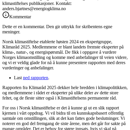
klimastiftelses publikasjoner. Kontakt:
anders.bjartnes@energiogklima.no
Kommentar
Dette er en kommentar. Den gir uttrykk for skribentens egne
meninger.
Norsk klimastiftelse etablerte høsten 2024 en ekspertgruppe,
Klimaråd 2025. Medlemmene er blant landets fremste eksperter på
klima-, natur-, og energispørsmål. De fikk i oppgave å vurdere
Norges klimaomstilling og komme med anbefalinger til veien videre,
og vi er veldig glade for nå å kunne presentere rapporten med deres
vurderinger og anbefalinger.
Last
ned rapporten
.
Rapporten fra Klimaråd 2025 dekker hele bredden i klimapolitikken,
og medlemmene i rådet er eksperter på ulike deler av dette store
feltet, og de fleste sitter også i Klimastiftelsens permanente råd.
For oss i Norsk klimastiftelse er det å kunne gi ut en slik rapport
kjernen i vårt oppdrag. Vi vil bidra til en kunnskapsbasert offentlig
samtale om omstillingen, slik at det kan fattes gode beslutninger. Vi
noterer en god del fremgang de siste årene, men det går for sakte på
mange områder. Det er behov for større innsats, hvis vi skal nå