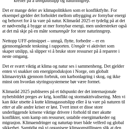
krefter på å
unngå
utslipp og naturinngrep.
Det er mange deler av klimapolitikken som er konfliktfylte. For
eksempel gjelder det forholdet mellom utbygging av fornybar energi
og behovet for å ta vare på natur. Klimaråd 2025 er tydelig på at det
er nødvendig å bygge ut mer fornybar energi, men understreker også
at det må skje på en måte som
unngår
for store naturinngrep.
Nettopp UFF-prinsippet – unngå, flytte, forbedre – er en
gjennomgående tenkning i rapporten.
Unngår
vi aktivitet som
skaper utslipp, så slipper vi å bruke store ressurser på å reparere i
neste omgang.
Det er svært viktig at klima og natur ses i sammenheng. Det gjelder
enten vi snakker om energiproduksjon i Norge, om globalt
klimaavtrykk gjennom forbruk, om karbonlagring i skog, og ikke
minst om hvordan styringssystemene bør være formet.
Klimaråd 2025 publiseres på et tidspunkt der det internasjonale
nyhetsbildet preges av krig, konflikt og stormaktrivalisering. Men vi
kan ikke utsette å kutte klimagassutslipp eller å ta vare på naturen til
etter at
alle andre kriser er løst. Tvert imot er disse store
underliggende krisene viktige drivere i forhold til mer akutte
konflikter, som kamp om ressurser, ustabile energimarkeder og
migrasjon. Klimaendringer og naturtap truer både velferd og global
sikkerhet. Samtidig må vi organisere klimaomstillingen slik at den