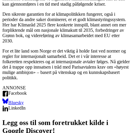
kan gjennomføres i en tid med stadig påfølgende kriser.
Den sikreste garantien for at klimapolitikken fungerer, også i
perioder da andre saker dominerer, er et godt klimastyringssystem.
Her har Klimaråd 2025 flere konkrete innspill, blant annet om mer
forpliktende mål om nasjonale klimakutt til 2035, forbedringer av
Grønn bok, og videreføring av klimasamarbeidet med EU etter
2030.
For et lite land som Norge er det viktig å holde fast ved normer og
regler for internasjonalt samarbeid. Det er i vår interesse at
folkeretten respekteres og at internasjonale avtaler følges. Nå gjelder
det å trappe opp innsatsen i tråd med Parisavtalens krav om «høyest
mulige ambisjon» – basert på vitenskap og en kunnskapsbasert
politikk.
ANNONSE
Facebook
Bluesky
LinkedIn
Legg oss til som foretrukket kilde i
Google Discover!