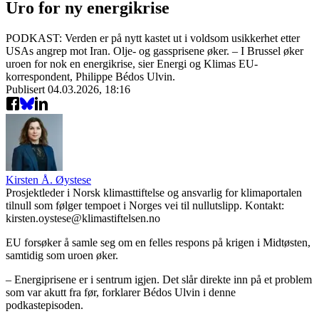
Uro for ny energikrise
PODKAST: Verden er på nytt kastet ut i voldsom usikkerhet etter
USAs angrep mot Iran. Olje- og gassprisene øker. – I Brussel øker
uroen for nok en energikrise, sier Energi og Klimas EU-
korrespondent, Philippe Bédos Ulvin.
Publisert
04.03.2026, 18:16
Kirsten Å. Øystese
Prosjektleder i Norsk klimasttiftelse og ansvarlig for klimaportalen
tilnull som følger tempoet i Norges vei til nullutslipp. Kontakt:
kirsten.oystese@klimastiftelsen.no
EU forsøker å samle seg om en felles respons på krigen i Midtøsten,
samtidig som uroen øker.
– Energiprisene er i sentrum igjen. Det slår direkte inn på et problem
som var akutt fra før, forklarer Bédos Ulvin i denne
podkastepisoden.