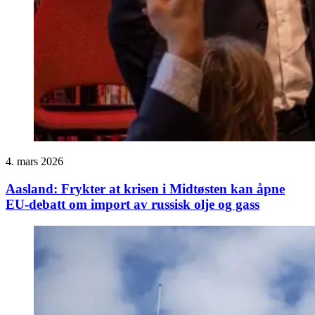
4. mars 2026
Aasland: Frykter at krisen i Midtøsten kan åpne
EU-debatt om import av russisk olje og gass