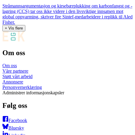
Stråmannsargumentasjon og kirsebærplukking om karbonfangst og -
lagring (CCS) tar oss ikke videre i den livsviktige innsatsen mot
global oppvarming, skriver fire Sintef-medarbeidere i replikk til Aled
Fisher.
+ Vis flere
Om oss
Om oss
Våre partnere
Støtt vårt arbeid
Annonsere
Personvernerklæring
Administrer informasjonskapsler
Følg oss
Facebook
Bluesky