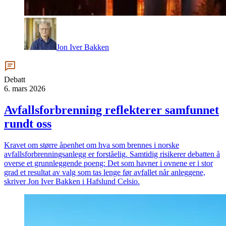
Jon Iver Bakken
Debatt
6. mars 2026
Avfallsforbrenning reflekterer samfunnet
rundt oss
Kravet om større åpenhet om hva som brennes i norske
avfallsforbrenningsanlegg er forståelig. Samtidig risikerer debatten å
overse et grunnleggende poeng: Det som havner i ovnene er i stor
grad et resultat av valg som tas lenge før avfallet når anleggene,
skriver Jon Iver Bakken i Hafslund Celsio.