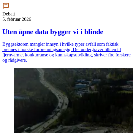
Debatt
5. februar 2026
Uten åpne data bygger vi i blinde
Byggsektoren mangler innsyn i hvilke typer avfall som faktisk
brennes i norske forbrenningsanlegg. Det undergraver tilliten til
fjernvarme, konkurranse og kunnskapsutvikling, skriver fire forskere
og rådgivere.