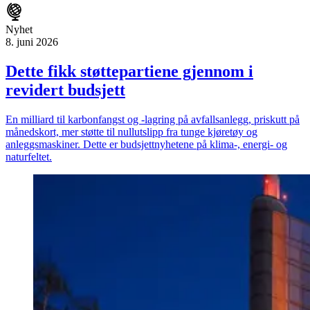
Nyhet
8. juni 2026
Dette fikk støtte­partiene gjennom i
revidert budsjett
En milliard til karbonfangst og -lagring på avfallsanlegg, priskutt på
månedskort, mer støtte til nullutslipp fra tunge kjøretøy og
anleggsmaskiner. Dette er budsjettnyhetene på klima-, energi- og
naturfeltet.