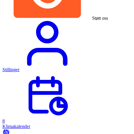
Støtt oss
Stillinger
8
Klimakalender