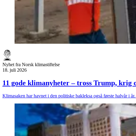
Nyhet fra Norsk klimastiftelse
18. juli 2026
11 gode klimanyheter – tross Trump, krig o
Klimasaken har havnet i den politiske bakleksa også første halvår i år.