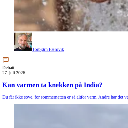
Torbjørn Færøvik
Debatt
27. juli 2026
Kan varmen ta knekken på India?
Du får ikke sove, for sommernatten er så altfor varm. Andre har det v