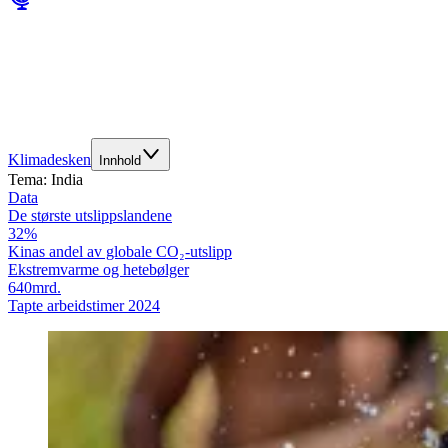
Klimadesken
Innhold
Tema:
India
Data
De største utslipps­landene
32
%
Kinas andel av globale CO₂-utslipp
Ekstremvarme og hetebølger
640
mrd.
Tapte arbeidstimer 2024