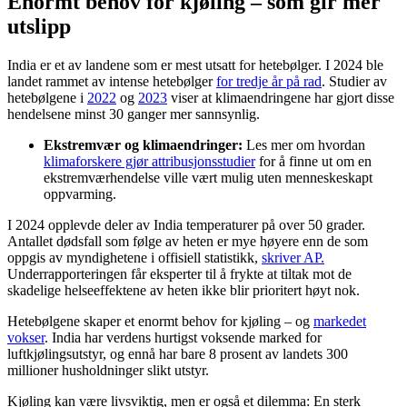
Enormt behov for kjøling – som gir mer
utslipp
India er et av landene som er mest utsatt for hetebølger. I 2024 ble
landet rammet av intense hetebølger
for tredje år på rad
. Studier av
hetebølgene i
2022
og
2023
viser at klimaendringene har gjort disse
hendelsene minst 30 ganger mer sannsynlig.
Ekstremvær og klimaendringer:
Les mer om hvordan
klimaforskere gjør attribusjonsstudier
for å finne ut om en
ekstremværhendelse ville vært mulig uten menneskeskapt
oppvarming.
I 2024 opplevde deler av India temperaturer på over 50 grader.
Antallet dødsfall som følge av heten er mye høyere enn de som
oppgis av myndighetene i offisiell statistikk,
skriver AP.
Underrapporteringen får eksperter til å frykte at tiltak mot de
skadelige helseeffektene av heten ikke blir prioritert høyt nok.
Hetebølgene skaper et enormt behov for kjøling – og
markedet
vokser
. India har verdens hurtigst voksende marked for
luftkjølingsutstyr, og ennå har bare 8 prosent av landets 300
millioner husholdninger slikt utstyr.
Kjøling kan være livsviktig, men er også et dilemma: En sterk