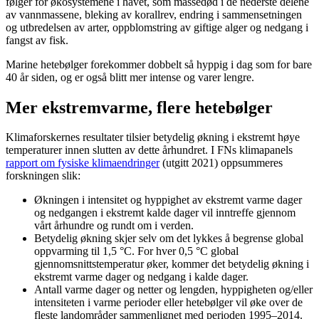
følger for økosystemene i havet, som massedød i de nederste delene
av vannmassene, bleking av korallrev, endring i sammensetningen
og utbredelsen av arter, oppblomstring av giftige alger og nedgang i
fangst av fisk.
Marine hetebølger forekommer dobbelt så hyppig i dag som for bare
40 år siden, og er også blitt mer intense og varer lengre.
Mer ekstremvarme, flere hetebølger
Klimaforskernes resultater tilsier betydelig økning i ekstremt høye
temperaturer innen slutten av dette århundret. I FNs klimapanels
rapport om fysiske klimaendringer
(utgitt 2021) oppsummeres
forskningen slik:
Økningen i intensitet og hyppighet av ekstremt varme dager
og nedgangen i ekstremt kalde dager vil inntreffe gjennom
vårt århundre og rundt om i verden.
Betydelig økning skjer selv om det lykkes å begrense global
oppvarming til 1,5 °C. For hver 0,5 °C global
gjennomsnittstemperatur øker, kommer det betydelig økning i
ekstremt varme dager og nedgang i kalde dager.
Antall varme dager og netter og lengden, hyppigheten og/eller
intensiteten i varme perioder eller hetebølger vil øke over de
fleste landområder sammenlignet med perioden 1995–2014.