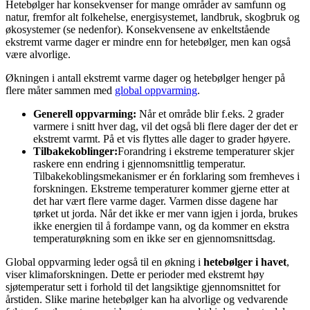
Hetebølger har konsekvenser for mange områder av samfunn og
natur, fremfor alt folkehelse, energisystemet, landbruk, skogbruk og
økosystemer (se nedenfor). Konsekvensene av enkeltstående
ekstremt varme dager er mindre enn for hetebølger, men kan også
være alvorlige.
Økningen i antall ekstremt varme dager og hetebølger henger på
flere måter sammen med
global oppvarming
.
Generell oppvarming:
Når et område blir f.eks. 2 grader
varmere i snitt hver dag, vil det også bli flere dager der det er
ekstremt varmt. På et vis flyttes alle dager to grader høyere.
Tilbakekoblinger:
Forandring i ekstreme temperaturer skjer
raskere enn endring i gjennomsnittlig temperatur.
Tilbakekoblingsmekanismer er én forklaring som fremheves i
forskningen. Ekstreme temperaturer kommer gjerne etter at
det har vært flere varme dager. Varmen disse dagene har
tørket ut jorda. Når det ikke er mer vann igjen i jorda, brukes
ikke energien til å fordampe vann, og da kommer en ekstra
temperaturøkning som en ikke ser en gjennomsnittsdag.
Global oppvarming leder også til en økning i
hetebølger i havet
,
viser klimaforskningen. Dette er perioder med ekstremt høy
sjøtemperatur sett i forhold til det langsiktige gjennomsnittet for
årstiden. Slike marine hetebølger kan ha alvorlige og vedvarende