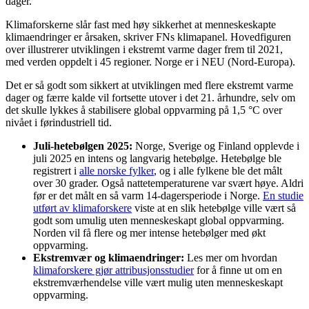
dager.
Klimaforskerne slår fast med høy sikkerhet at menneskeskapte
klimaendringer er årsaken, skriver FNs klimapanel. Hovedfiguren
over illustrerer utviklingen i ekstremt varme dager frem til 2021,
med verden oppdelt i 45 regioner. Norge er i NEU (Nord-Europa).
Det er så godt som sikkert at utviklingen med flere ekstremt varme
dager og færre kalde vil fortsette utover i det 21. århundre, selv om
det skulle lykkes å stabilisere global oppvarming på 1,5 °C over
nivået i førindustriell tid.
Juli-hetebølgen 2025:
Norge, Sverige og Finland opplevde i
juli 2025 en intens og langvarig hetebølge. Hetebølge ble
registrert i
alle norske fylker
, og i alle fylkene ble det målt
over 30 grader. Også nattetemperaturene var svært høye. Aldri
før er det målt en så varm 14-dagersperiode i Norge.
En studie
utført av klimaforskere
viste at en slik hetebølge ville vært så
godt som umulig uten menneskeskapt global oppvarming.
Norden vil få flere og mer intense hetebølger med økt
oppvarming.
Ekstremvær og klimaendringer:
Les mer om hvordan
klimaforskere gjør attribusjonsstudier
for å finne ut om en
ekstremværhendelse ville vært mulig uten menneskeskapt
oppvarming.