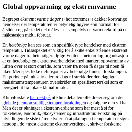
Global oppvarming og ekstremvarme
Begrepet
ekstremt varme dager
(«hot extremes») dekker kortvarige
hendelser der temperaturen er betydelig høyere enn normalt for
årstiden og på stedet det måles – eksempelvis en varmerekord på en
målestasjon midt i februar.
En
hetebølge
kan ses som en spesifikk type hendelser med ekstrem
temperatur. Tidsaspektet er viktig for å skille enkeltstående ekstremt
varme dager fra hetebølger. Ifølge Verdens meteorologiorganisasjon
er en hetebølge en ekstremværhendelse med markert oppvarming av
luften over et stort område, som varer fra noen få dager til noen få
uker. Mer spesifikke definisjoner av hetebølge finnes i forskningen:
En periode på minst to eller tre dager i strekk der den daglige
maksimumstemperaturen overskrider en spesifisert terskel som er
beregnet ut fra lokale klimaforhold.
Klimaforskere
har pekt på
at klimadebatten ofte dreier seg om den
globale gjennomsnittlige temperaturøkningen
og følgene den vil ha.
Men det er økninger i ekstremverdiene som har mest å si for
folkehelse, landbruk, økosystemer og infrastruktur. Forskning på
utviklingen de siste tiårene tyder på at økningen i temperatur er størst
nettopp i de «mest ekstreme ekstremverdiene», skriver forskerne.