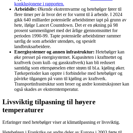
konklusjonene i rapporten.
Arbeidsliv:
Økende ekstremvarme og hetebølger fører til
flere timer per år hvor det er for varmt til å arbeide. I 2024
gikk 640 milliarder potensielle arbeidstimer tapt på grunn av
hete, ifølge Lancet Countdown. Det er en økning på 98
prosent sammenlignet med det årlige gjennomsnittet for
perioden 1990-99. Tapte potensielle arbeidstimer rammer
særlig de som arbeider utendørs, og spesielt
landbruksarbeidere.
Energisystemer og annen infrastruktur:
Hetebølger kan
øke presset på energisystemet. Kapasiteten i kraftnettet og
kraftverk (som kull- og gasskraftverk) kan bli redusert
samtidig som etterspørselen etter strøm til bl.a. kjøling øker.
Tørkeperioder kan opptre i forbindelse med hetebølger og
påvirke tilgangen på vann til kjøling av kraftverk.
Transportinfrastruktur som broer og andre konstruksjoner kan
også skades av ekstremtemperatur.
Livsviktig tilpasning til høyere
temperaturer
Erfaringer med hetebølger viser at klimatilpasning er livsviktig.
Hetebølgen i Frankrike og andre deler av Europa i 2003 førte til