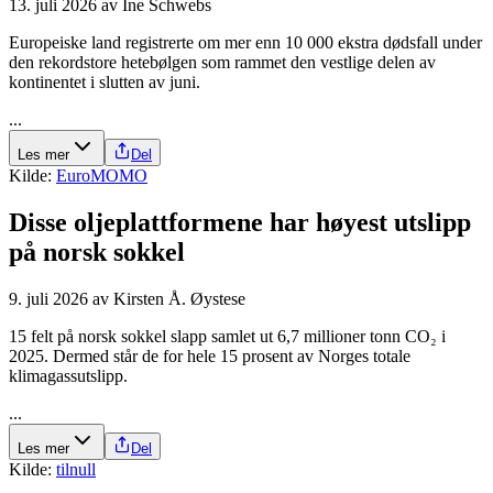
13. juli 2026
av
Ine Schwebs
Europeiske land registrerte om mer enn 10 000 ekstra dødsfall under
den rekordstore hetebølgen som rammet den vestlige delen av
kontinentet i slutten av juni.
...
Les mer
Del
Kilde:
EuroMOMO
Disse olje­plattformene har høyest utslipp
på norsk sokkel
9. juli 2026
av
Kirsten Å. Øystese
15 felt på norsk sokkel slapp samlet ut 6,7 millioner tonn CO₂ i
2025. Dermed står de for hele 15 prosent av Norges totale
klimagassutslipp.
...
Les mer
Del
Kilde:
tilnull