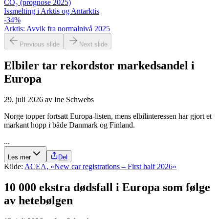
CO₂ (prognose 2025)
Issmelting i Arktis og Antarktis
-34
%
Arktis: Avvik fra normalnivå 2025
Previous slide
Next slide
Elbiler tar rekordstor markedsandel i
Europa
29. juli 2026
av
Ine Schwebs
Norge topper fortsatt Europa-listen, mens elbilinteressen har gjort et
markant hopp i både Danmark og Finland.
...
Les mer
Del
Kilde:
ACEA, «New car registrations – First half 2026»
10 000 ekstra dødsfall i Europa som følge
av hetebølgen