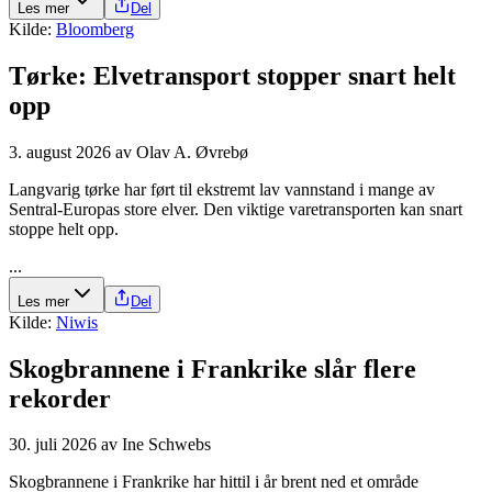
Les mer
Del
Kilde:
Bloomberg
Tørke: Elve­transport stopper snart helt
opp
3. august 2026
av
Olav A. Øvrebø
Langvarig tørke har ført til ekstremt lav vannstand i mange av
Sentral-Europas store elver. Den viktige varetransporten kan snart
stoppe helt opp.
...
Les mer
Del
Kilde:
Niwis
Skogbrannene i Frankrike slår flere
rekorder
30. juli 2026
av
Ine Schwebs
Skogbrannene i Frankrike har hittil i år brent ned et område