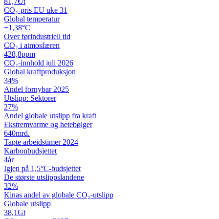
81,7
€/t
CO₂-pris EU uke 31
Global temperatur
+1,38
°C
Over førindustriell tid
CO₂ i atmosfæren
428,8
ppm
CO₂-innhold juli 2026
Global kraftproduksjon
34
%
Andel fornybar 2025
Utslipp: Sektorer
27
%
Andel globale utslipp fra kraft
Ekstremvarme og hetebølger
640
mrd.
Tapte arbeidstimer 2024
Karbon­budsjettet
4
år
Igjen på 1,5°C-budsjettet
De største utslipps­landene
32
%
Kinas andel av globale CO₂-utslipp
Globale utslipp
38,1
Gt