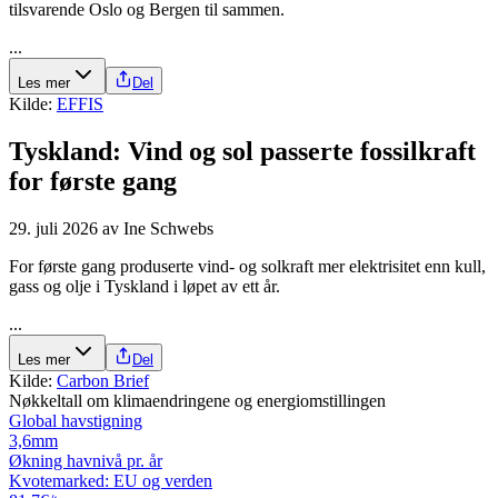
tilsvarende Oslo og Bergen til sammen.
...
Les mer
Del
Kilde:
EFFIS
Tyskland: Vind og sol passerte fossilkraft
for første gang
29. juli 2026
av
Ine Schwebs
For første gang produserte vind- og solkraft mer elektrisitet enn kull,
gass og olje i Tyskland i løpet av ett år.
...
Les mer
Del
Kilde:
Carbon Brief
Nøkkeltall om klimaendringene og energiomstillingen
Global havstigning
3,6
mm
Økning havnivå pr. år
Kvotemarked: EU og verden