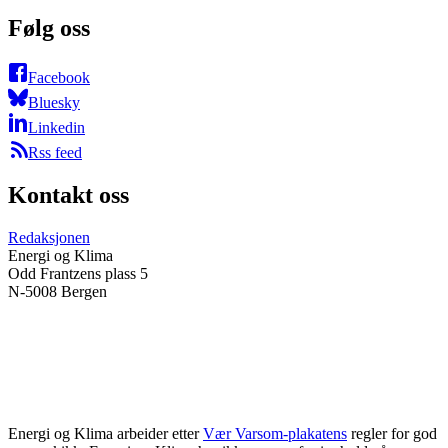
Følg oss
Facebook
Bluesky
Linkedin
Rss feed
Kontakt oss
Redaksjonen
Energi og Klima
Odd Frantzens plass 5
N-5008 Bergen
Energi og Klima arbeider etter
Vær Varsom-plakatens
regler for god