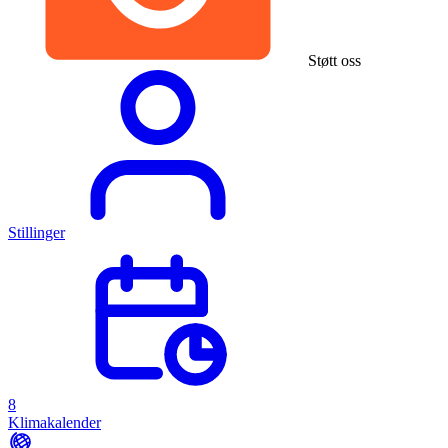
Støtt oss
Stillinger
8
Klimakalender