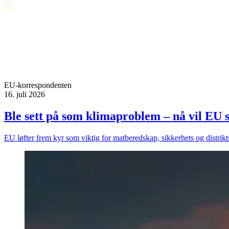
EU-korrespondenten
16. juli 2026
Ble sett på som klimaproblem – nå vil EU 
EU løfter frem kyr som viktig for matberedskap, sikkerhets og distri