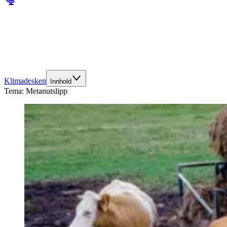
Klimadesken
Innhold
Tema:
Metanutslipp