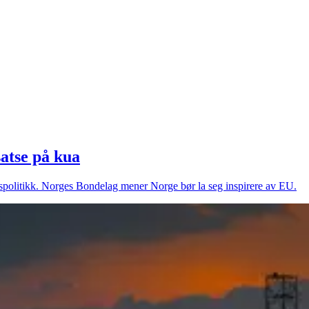
satse på kua
ktspolitikk. Norges Bondelag mener Norge bør la seg inspirere av EU.