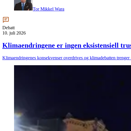
Tor Mikkel Wara
Debatt
10. juli 2026
Klima­endringene er ingen eksisten­siell tru
Klimaendringenes konsekvenser overdrives og klimadebatten trenger s