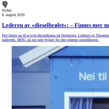
Nyhet
6. august 2026
Lederen av «dieselbrølet»: – Finnes mer m
Det ligger an til et nytt dieseldrama på Stortinget. Lederen av Dieselopp
målrettet. MDG på sin side frykter for den grønne omstillingen.