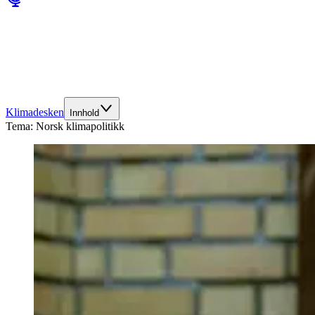
Klimadesken
Innhold
Tema:
Norsk klimapolitikk