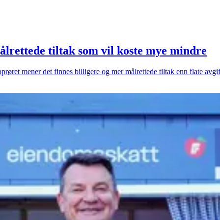
ålrettede tiltak som vil koste mye mindre
røret mener det finnes billigere og mer målrettede tiltak enn flate avgifts