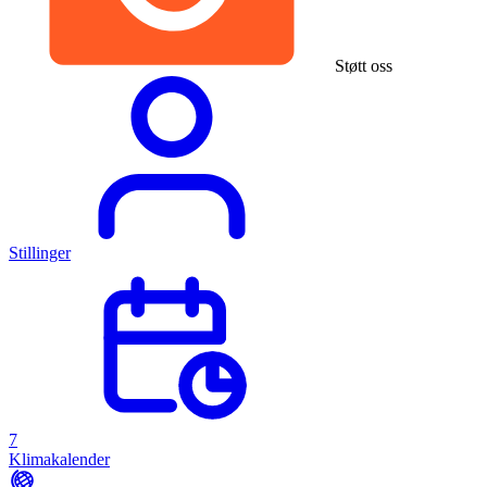
Støtt oss
Stillinger
7
Klimakalender