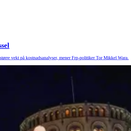
ssel
tørre vekt på kostnadsanalyser, mener Frp-politiker Tor Mikkel Wara.