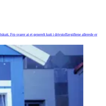
kutt. Frp svarer at et generelt kutt i drivstoffavgiftene allerede er