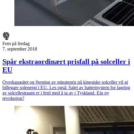
Fem på fredag
7. september 2018
Spår ekstraordinært prisfall på solceller i
EU
Overkapasitet og fjerning av minstepris på kinesiske solceller vil gi
billegare solenergi i EU. Les også: Salet av batterisystem for lagring
av solcellestraum er i ferd med å ta av i Tyskland. Ein ny
revolusjon?