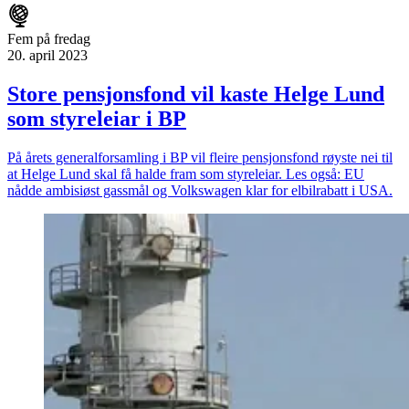
Fem på fredag
20. april 2023
Store pensjonsfond vil kaste Helge Lund
som styreleiar i BP
På årets generalforsamling i BP vil fleire pensjonsfond røyste nei til
at Helge Lund skal få halde fram som styreleiar. Les også: EU
nådde ambisiøst gassmål og Volkswagen klar for elbilrabatt i USA.