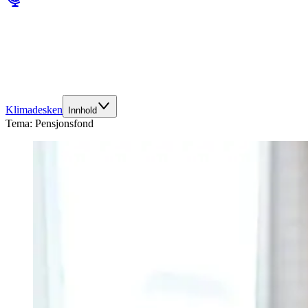
Klimadesken
Innhold
Tema:
Pensjonsfond