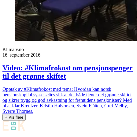
Klimatv.no
16. september 2016
Video: #Klimafrokost om pensjonspenger
til det grønne skiftet
Opptak av #Klimafrokost med tema: Hvordan kan norsk
pensjonskapital sysselsettes slik at det både tjener det grønne skiftet
og sikrer trygg og god avkastning for fremtidens pensjonister? Med
bl.a. Idar Kreutzer, Kristin Halvorsen, Svein Flåtten, Guri Melby,
Sverre Thornes.
+ Vis flere