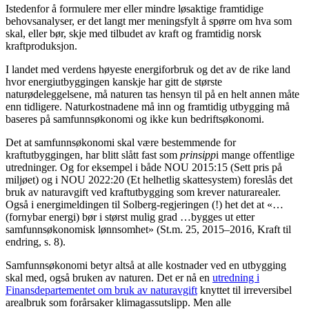
Istedenfor å formulere mer eller mindre løsaktige framtidige
behovsanalyser, er det langt mer meningsfylt å spørre om hva som
skal, eller bør, skje med tilbudet av kraft og framtidig norsk
kraftproduksjon.
I landet med verdens høyeste energiforbruk og det av de rike land
hvor energiutbyggingen kanskje har gitt de største
naturødeleggelsene, må naturen tas hensyn til på en helt annen måte
enn tidligere. Naturkostnadene må inn og framtidig utbygging må
baseres på samfunnsøkonomi og ikke kun bedriftsøkonomi.
Det at samfunnsøkonomi skal være bestemmende for
kraftutbyggingen, har blitt slått fast som
prinsipp
i mange offentlige
utredninger. Og for eksempel i både NOU 2015:15 (Sett pris på
miljøet) og i NOU 2022:20 (Et helhetlig skattesystem) foreslås det
bruk av naturavgift ved kraftutbygging som krever naturarealer.
Også i energimeldingen til Solberg-regjeringen (!) het det at «…
(fornybar energi) bør i størst mulig grad …bygges ut etter
samfunnsøkonomisk lønnsomhet» (St.m. 25, 2015–2016, Kraft til
endring, s. 8).
Samfunnsøkonomi betyr altså at alle kostnader ved en utbygging
skal med, også bruken av naturen. Det er nå en
utredning i
Finansdepartementet om bruk av naturavgift
knyttet til irreversibel
arealbruk som forårsaker klimagassutslipp. Men alle