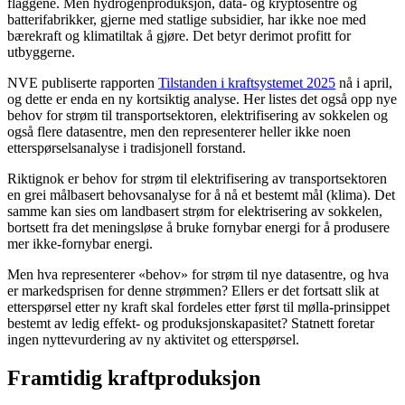
flaggene. Men hydrogenproduksjon, data- og kryptosentre og
batterifabrikker, gjerne med statlige subsidier, har ikke noe med
bærekraft og klimatiltak å gjøre. Det betyr derimot profitt for
utbyggerne.
NVE publiserte rapporten
Tilstanden i kraftsystemet 2025
nå i april,
og dette er enda en ny kortsiktig analyse. Her listes det også opp nye
behov for strøm til transportsektoren, elektrifisering av sokkelen og
også flere datasentre, men den representerer heller ikke noen
etterspørselsanalyse i tradisjonell forstand.
Riktignok er behov for strøm til elektrifisering av transportsektoren
en grei målbasert behovsanalyse for å nå et bestemt mål (klima). Det
samme kan sies om landbasert strøm for elektrisering av sokkelen,
bortsett fra det meningsløse å bruke fornybar energi for å produsere
mer ikke-fornybar energi.
Men hva representerer «behov» for strøm til nye datasentre, og hva
er markedsprisen for denne strømmen? Ellers er det fortsatt slik at
etterspørsel etter ny kraft skal fordeles etter først til mølla-prinsippet
bestemt av ledig effekt- og produksjonskapasitet? Statnett foretar
ingen nyttevurdering av ny aktivitet og etterspørsel.
Framtidig kraftproduksjon