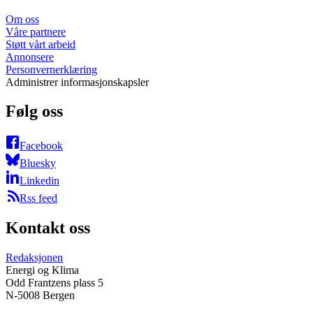
Om oss
Våre partnere
Støtt vårt arbeid
Annonsere
Personvernerklæring
Administrer informasjonskapsler
Følg oss
Facebook
Bluesky
Linkedin
Rss feed
Kontakt oss
Redaksjonen
Energi og Klima
Odd Frantzens plass 5
N-5008 Bergen