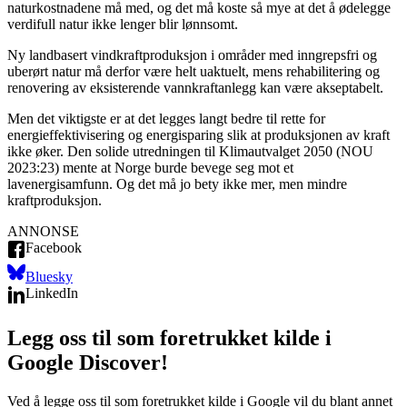
naturkostnadene må med, og det må koste så mye at det å ødelegge
verdifull natur ikke lenger blir lønnsomt.
Ny landbasert vindkraftproduksjon i områder med inngrepsfri og
uberørt natur må derfor være helt uaktuelt, mens rehabilitering og
renovering av eksisterende vannkraftanlegg kan være akseptabelt.
Men det viktigste er at det legges langt bedre til rette for
energieffektivisering og energisparing slik at produksjonen av kraft
ikke øker. Den solide utredningen til Klimautvalget 2050 (NOU
2023:23) mente at Norge burde bevege seg mot et
lavenergisamfunn. Og det må jo bety ikke mer, men mindre
kraftproduksjon.
ANNONSE
Facebook
Bluesky
LinkedIn
Legg oss til som foretrukket kilde i
Google Discover!
Ved å legge oss til som foretrukket kilde i Google vil du blant annet