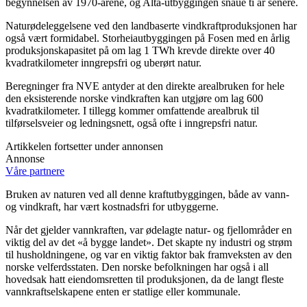
begynnelsen av 1970-årene, og Alta-utbyggingen snaue ti år senere.
Naturødeleggelsene ved den landbaserte vindkraftproduksjonen har
også vært formidabel. Storheiautbyggingen på Fosen med en årlig
produksjonskapasitet på om lag 1 TWh krevde direkte over 40
kvadratkilometer inngrepsfri og uberørt natur.
Beregninger fra NVE antyder at den direkte arealbruken for hele
den eksisterende norske vindkraften kan utgjøre om lag 600
kvadratkilometer. I tillegg kommer omfattende arealbruk til
tilførselsveier og ledningsnett, også ofte i inngrepsfri natur.
Artikkelen fortsetter under annonsen
Annonse
Våre partnere
Bruken av naturen ved all denne kraftutbyggingen, både av vann-
og vindkraft, har vært kostnadsfri for utbyggerne.
Når det gjelder vannkraften, var ødelagte natur- og fjellområder en
viktig del av det «å bygge landet». Det skapte ny industri og strøm
til husholdningene, og var en viktig faktor bak framveksten av den
norske velferdsstaten. Den norske befolkningen har også i all
hovedsak hatt eiendomsretten til produksjonen, da de langt fleste
vannkraftselskapene enten er statlige eller kommunale.