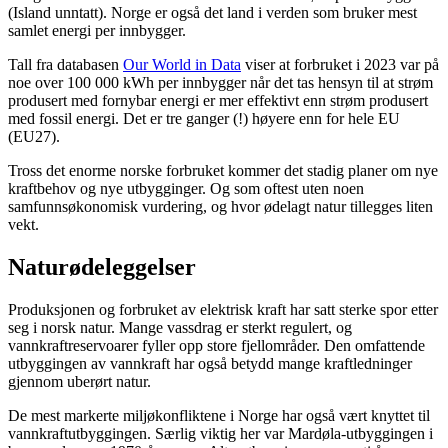
(Island unntatt). Norge er også det land i verden som bruker mest
samlet energi per innbygger.
Tall fra databasen
Our World in Data
viser at forbruket i 2023 var på
noe over 100 000 kWh per innbygger når det tas hensyn til at strøm
produsert med fornybar energi er mer effektivt enn strøm produsert
med fossil energi. Det er tre ganger (!) høyere enn for hele EU
(EU27).
Tross det enorme norske forbruket kommer det stadig planer om nye
kraftbehov og nye utbygginger. Og som oftest uten noen
samfunnsøkonomisk vurdering, og hvor ødelagt natur tillegges liten
vekt.
Naturødeleggelser
Produksjonen og forbruket av elektrisk kraft har satt sterke spor etter
seg i norsk natur. Mange vassdrag er sterkt regulert, og
vannkraftreservoarer fyller opp store fjellområder. Den omfattende
utbyggingen av vannkraft har også betydd mange kraftledninger
gjennom uberørt natur.
De mest markerte miljøkonfliktene i Norge har også vært knyttet til
vannkraftutbyggingen. Særlig viktig her var Mardøla-utbyggingen i