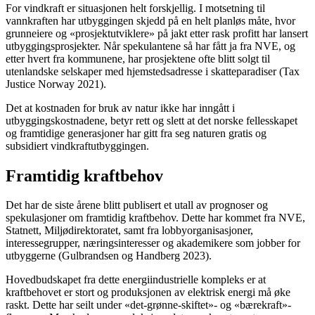
For vindkraft er situasjonen helt forskjellig. I motsetning til
vannkraften har utbyggingen skjedd på en helt planløs måte, hvor
grunneiere og «prosjektutviklere» på jakt etter rask profitt har lansert
utbyggingsprosjekter. Når spekulantene så har fått ja fra NVE, og
etter hvert fra kommunene, har prosjektene ofte blitt solgt til
utenlandske selskaper med hjemstedsadresse i skatteparadiser (Tax
Justice Norway 2021).
Det at kostnaden for bruk av natur ikke har inngått i
utbyggingskostnadene, betyr rett og slett at det norske fellesskapet
og framtidige generasjoner har gitt fra seg naturen gratis og
subsidiert vindkraftutbyggingen.
Framtidig kraftbehov
Det har de siste årene blitt publisert et utall av prognoser og
spekulasjoner om framtidig kraftbehov. Dette har kommet fra NVE,
Statnett, Miljødirektoratet, samt fra lobbyorganisasjoner,
interessegrupper, næringsinteresser og akademikere som jobber for
utbyggerne (Gulbrandsen og Handberg 2023).
Hovedbudskapet fra dette energiindustrielle kompleks er at
kraftbehovet er stort og produksjonen av elektrisk energi må øke
raskt. Dette har seilt under «det-grønne-skiftet»- og «bærekraft»-