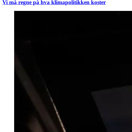
Vi må regne på hva klimapolitikken koster