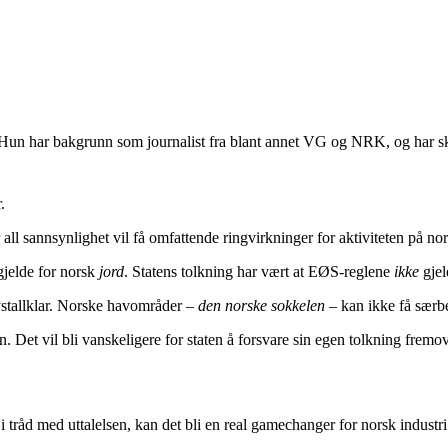
. Hun har bakgrunn som journalist fra blant annet VG og NRK, og har s
.
l sannsynlighet vil få omfattende ringvirkninger for aktiviteten på nor
gjelde for norsk
jord
. Statens tolkning har vært at EØS-reglene
ikke
gjel
ystallklar. Norske havområder –
den norske sokkelen
– kan ikke få særb
n. Det vil bli vanskeligere for staten å forsvare sin egen tolkning fremov
råd med uttalelsen, kan det bli en real gamechanger for norsk industri.