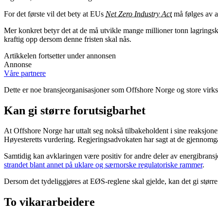
For det første vil det bety at EUs
Net Zero Industry Act
må følges av al
Mer konkret betyr det at de må utvikle mange millioner tonn lagringsk
kraftig opp dersom denne fristen skal nås.
Artikkelen fortsetter under annonsen
Annonse
Våre partnere
Dette er noe bransjeorganisasjoner som Offshore Norge og store vir
Kan gi større forutsigbarhet
At Offshore Norge har uttalt seg nokså tilbakeholdent i sine reaksjone
Høyesteretts vurdering. Regjeringsadvokaten har sagt at de gjennomgår ut
Samtidig kan avklaringen være positiv for andre deler av energibransj
strandet blant annet på uklare og særnorske regulatoriske rammer
.
Dersom det tydeliggjøres at EØS-reglene skal gjelde, kan det gi større 
To vikararbeidere