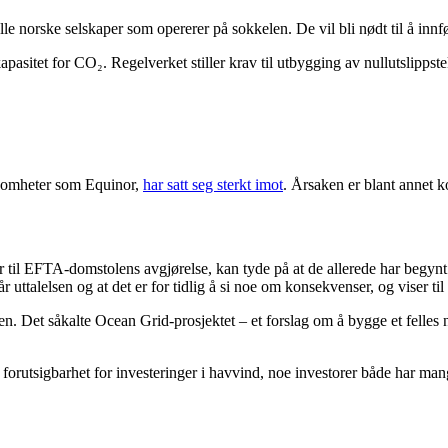
le norske selskaper som opererer på sokkelen. De vil bli nødt til å innf
apasitet for CO₂. Regelverket stiller krav til utbygging av nullutslipp
ksomheter som Equinor,
har satt seg sterkt imot
. Årsaken er blant annet k
r til EFTA-domstolens avgjørelse, kan tyde på at de allerede har begynt 
talelsen og at det er for tidlig å si noe om konsekvenser, og viser til at
en. Det såkalte Ocean Grid-prosjektet – et forslag om å bygge et felles
forutsigbarhet for investeringer i havvind, noe investorer både har mang