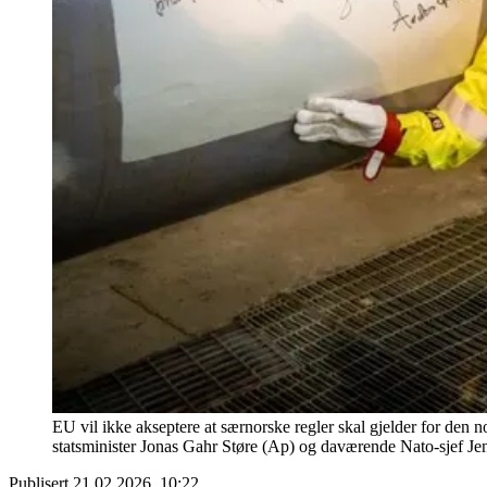
EU vil ikke akseptere at særnorske regler skal gjelder for de
statsminister Jonas Gahr Støre (Ap) og daværende Nato-sjef Je
Publisert
21.02.2026, 10:22