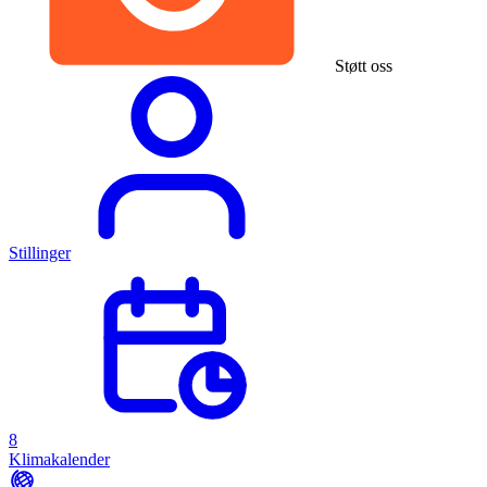
Støtt oss
Stillinger
8
Klimakalender