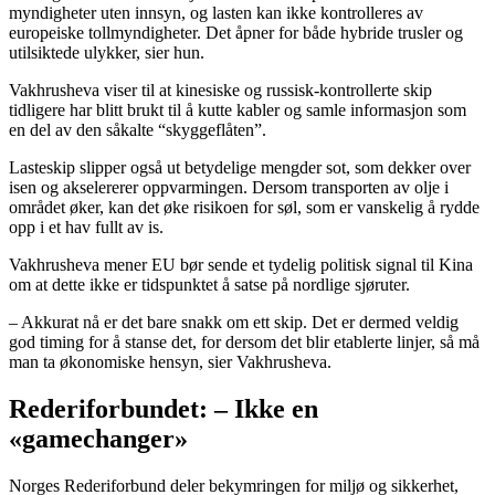
myndigheter uten innsyn, og lasten kan ikke kontrolleres av
europeiske tollmyndigheter. Det åpner for både hybride trusler og
utilsiktede ulykker, sier hun.
Vakhrusheva viser til at kinesiske og russisk-kontrollerte skip
tidligere har blitt brukt til å kutte kabler og samle informasjon som
en del av den såkalte “skyggeflåten”.
Lasteskip slipper også ut betydelige mengder sot, som dekker over
isen og akselererer oppvarmingen. Dersom transporten av olje i
området øker, kan det øke risikoen for søl, som er vanskelig å rydde
opp i et hav fullt av is.
Vakhrusheva mener EU bør sende et tydelig politisk signal til Kina
om at dette ikke er tidspunktet å satse på nordlige sjøruter.
– Akkurat nå er det bare snakk om ett skip. Det er dermed veldig
god timing for å stanse det, for dersom det blir etablerte linjer, så må
man ta økonomiske hensyn, sier Vakhrusheva.
Rederiforbundet: – Ikke en
«gamechanger»
Norges Rederiforbund deler bekymringen for miljø og sikkerhet,