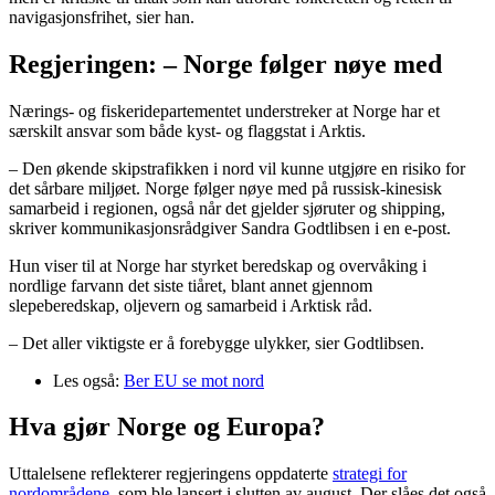
navigasjonsfrihet, sier han.
Regjeringen: – Norge følger nøye med
Nærings- og fiskeridepartementet understreker at Norge har et
særskilt ansvar som både kyst- og flaggstat i Arktis.
– Den økende skipstrafikken i nord vil kunne utgjøre en risiko for
det sårbare miljøet. Norge følger nøye med på russisk-kinesisk
samarbeid i regionen, også når det gjelder sjøruter og shipping,
skriver kommunikasjonsrådgiver Sandra Godtlibsen i en e-post.
Hun viser til at Norge har styrket beredskap og overvåking i
nordlige farvann det siste tiåret, blant annet gjennom
slepeberedskap, oljevern og samarbeid i Arktisk råd.
– Det aller viktigste er å forebygge ulykker, sier Godtlibsen.
Les også:
Ber EU se mot nord
Hva gjør Norge og Europa?
Uttalelsene reflekterer regjeringens oppdaterte
strategi for
nordområdene
, som ble lansert i slutten av august. Der slåes det også