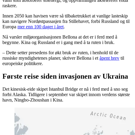
vann som absorberer solenergi, og oppvarmingen akselererer enda
raskere.
Innen 2050 kan havisen være så tilbaketrukket at vanlige lasteskip
kan navigere Nordøstpassasjen fra Stillehavet, forbi Russland og til
Europa
mer enn 100 dager i året
.
Nå varsler miljøorganisasjonen Bellona at det er i ferd med å
begynne. Kina og Russland er i gang med å ta ruten i bruk.
– Dette setter presedens for økt bruk av ruten, i henhold til de
russiske myndighetenes planer, skriver Bellona i et
åpent brev
til
europeiske politikere.
Første reise siden invasjonen av Ukraina
Det kinesisk-eide skipet Istanbul Bridge er nå i ferd med å sno seg
forbi Alaska. Tidligere i september var skipet innom verdens største
havn, Ningbo-Zhoushan i Kina.