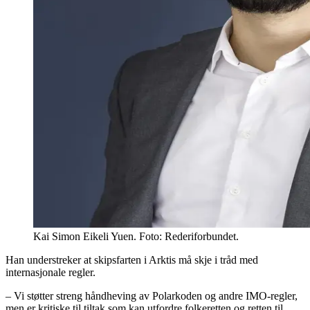
Kai Simon Eikeli Yuen. Foto: Rederiforbundet.
Han understreker at skipsfarten i Arktis må skje i tråd med
internasjonale regler.
– Vi støtter streng håndheving av Polarkoden og andre IMO-regler,
men er kritiske til tiltak som kan utfordre folkeretten og retten til