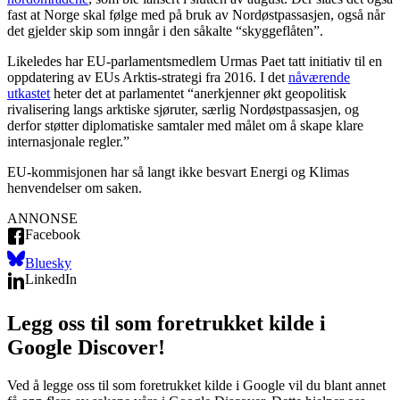
fast at Norge skal følge med på bruk av Nordøstpassasjen, også når
det gjelder skip som inngår i den såkalte “skyggeflåten”.
Likeledes har EU-parlamentsmedlem Urmas Paet tatt initiativ til en
oppdatering av EUs Arktis-strategi fra 2016. I det
nåværende
utkastet
heter det at parlamentet “anerkjenner økt geopolitisk
rivalisering langs arktiske sjøruter, særlig Nordøstpassasjen, og
derfor støtter diplomatiske samtaler med målet om å skape klare
internasjonale regler.”
EU-kommisjonen har så langt ikke besvart Energi og Klimas
henvendelser om saken.
ANNONSE
Facebook
Bluesky
LinkedIn
Legg oss til som foretrukket kilde i
Google Discover!
Ved å legge oss til som foretrukket kilde i Google vil du blant annet