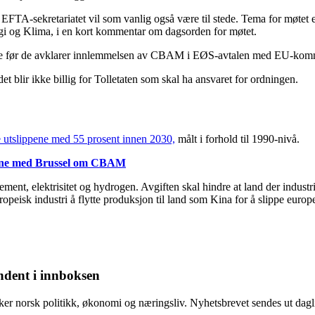
FTA-sekretariatet vil som vanlig også være til stede. Tema for møtet
ergi og Klima, i en kort kommentar om dagsorden for møtet.
nige før de avklarer innlemmelsen av CBAM i EØS-avtalen med EU-kom
blir ikke billig for Tolletaten som skal ha ansvaret for ordningen.
e utslippene med 55 prosent innen 2030,
målt i forhold til 1990-nivå.
gene med Brussel om CBAM
ent, elektrisitet og hydrogen. Avgiften skal hindre at land der industrie
opeisk industri å flytte produksjon til land som Kina for å slippe europ
ndent i innboksen
r norsk politikk, økonomi og næringsliv. Nyhetsbrevet sendes ut dagl