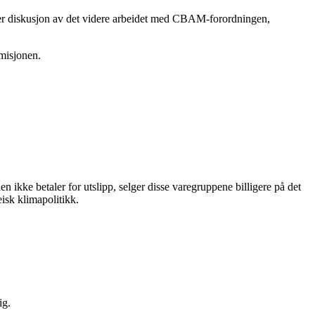
 er diskusjon av det videre arbeidet med CBAM-forordningen,
misjonen.
n ikke betaler for utslipp, selger disse varegruppene billigere på det
eisk klimapolitikk.
ig.