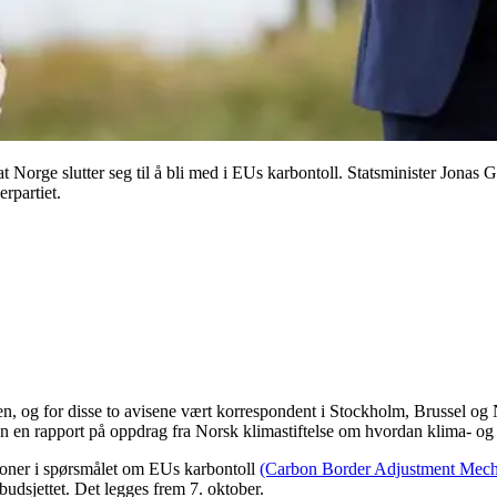
l at Norge slutter seg til å bli med i EUs karbontoll. Statsminister Jona
rpartiet.
en, og for disse to avisene vært korrespondent i Stockholm, Brussel o
an en rapport på oppdrag fra Norsk klimastiftelse om hvordan klima- og 
sjoner i spørsmålet om EUs karbontoll
(Carbon Border Adjustment Me
udsjettet. Det legges frem 7. oktober.