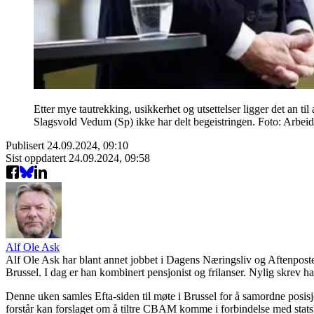
Etter mye tautrekking, usikkerhet og utsettelser ligger det an ti
Slagsvold Vedum (Sp) ikke har delt begeistringen. Foto: Arbeide
Publisert
24.09.2024, 09:10
Sist oppdatert
24.09.2024, 09:58
Alf Ole Ask
Alf Ole Ask har blant annet jobbet i Dagens Næringsliv og Aftenpost
Brussel. I dag er han kombinert pensjonist og frilanser. Nylig skrev h
Denne uken samles Efta-siden til møte i Brussel for å samordne posi
forstår kan forslaget om å tiltre CBAM komme i forbindelse med statsb