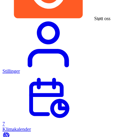
Støtt oss
Stillinger
7
Klimakalender