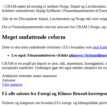
– CBAM-møtet på torsdag er mellom Norge, Island og Liechtenstein. E
forklarer statssekretær Skjalg Fjellheim i Finansdepartementet til En
Alle de tre Efta-landene Island, Liechtenstein og Norge må være e
Det er Finansdepartementet som har ansvaret for CBAM i Norge, og det 
Meget omfattende reform
Dette er den mest omfattende reformen i EUs lovpakke som
skal kutt
Les også: Finansministeren vil ikke gi
innsyn i forhandlin
CBAM er en avgift på import av jern, stål, aluminium, kunstgjødsel, sem
europeiske markedet. Ordningen gjør det også mindre attraktivt for eur
Artikkelen fortsetter under annonsen
Annonse
Våre partnere
Få alle sakene fra Energi og Klimas Brussel-korrespo
Nyheter og bakgrunn om hvordan EUs energi- og klimapolitikk påvirke