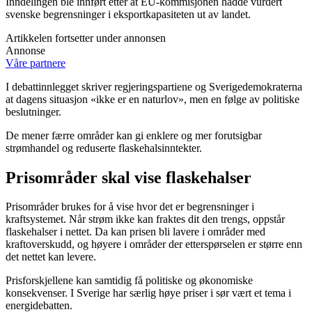
Inndelingen ble innført etter at EU-kommisjonen hadde vurdert
svenske begrensninger i eksportkapasiteten ut av landet.
Artikkelen fortsetter under annonsen
Annonse
Våre partnere
I debattinnlegget skriver regjeringspartiene og Sverigedemokraterna
at dagens situasjon «ikke er en naturlov», men en følge av politiske
beslutninger.
De mener færre områder kan gi enklere og mer forutsigbar
strømhandel og reduserte flaskehalsinntekter.
Prisområder skal vise flaskehalser
Prisområder brukes for å vise hvor det er begrensninger i
kraftsystemet. Når strøm ikke kan fraktes dit den trengs, oppstår
flaskehalser i nettet. Da kan prisen bli lavere i områder med
kraftoverskudd, og høyere i områder der etterspørselen er større enn
det nettet kan levere.
Prisforskjellene kan samtidig få politiske og økonomiske
konsekvenser. I Sverige har særlig høye priser i sør vært et tema i
energidebatten.