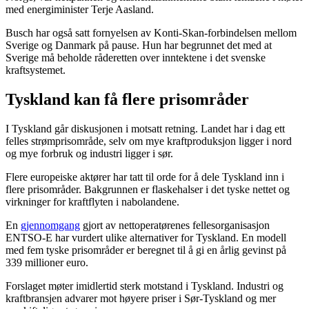
med energiminister Terje Aasland.
Busch har også satt fornyelsen av Konti-Skan-forbindelsen mellom
Sverige og Danmark på pause. Hun har begrunnet det med at
Sverige må beholde råderetten over inntektene i det svenske
kraftsystemet.
Tyskland kan få flere prisområder
I Tyskland går diskusjonen i motsatt retning. Landet har i dag ett
felles strømprisområde, selv om mye kraftproduksjon ligger i nord
og mye forbruk og industri ligger i sør.
Flere europeiske aktører har tatt til orde for å dele Tyskland inn i
flere prisområder. Bakgrunnen er flaskehalser i det tyske nettet og
virkninger for kraftflyten i nabolandene.
En
gjennomgang
gjort av nettoperatørenes fellesorganisasjon
ENTSO-E har vurdert ulike alternativer for Tyskland. En modell
med fem tyske prisområder er beregnet til å gi en årlig gevinst på
339 millioner euro.
Forslaget møter imidlertid sterk motstand i Tyskland. Industri og
kraftbransjen advarer mot høyere priser i Sør-Tyskland og mer