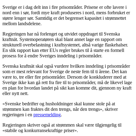
Sverige er i dag delt inn i fire prisområder. Prisene er ofte lavere i
nord enn i sør, fordi mye kraft produseres i nord, mens forbruket er
større lenger sør. Samtidig er det begrenset kapasitet i strømnettet
mellom landsdelene.
Regjeringen har nå forlenget og utvidet oppdraget til Svenska
kraftnät. Systemoperatøren skal blant annet lage en rapport om
strukturell overbelastning i kraftsystemet, altså varige flaskehalser.
En slik rapport kan etter EUs regler brukes til å starte en formell
prosess for å endre Sveriges inndeling i prisområder.
Svenska kraftnät skal også vurdere hvilken inndeling i prisområder
som er mest relevant for Sverige de neste fem til ti årene. Det kan
være to, tre eller fire prisområder. Dersom de konkluderer med at
Sverige
ikke kan gå rett fra fire til to prisområder, må de likevel lage
en plan for hvordan landet på sikt kan komme dit, gjennom ny kraft
eller nytt nett.
«Svenske bedrifter og husholdninger skal kunne stole på at
strømmen kan fraktes dit den trengs, når den trengs», skriver
regjeringen i en
pressemelding
.
Regjeringen skriver også at strømmen skal være tilgjengelig til
«stabile og konkurransekraftige priser».