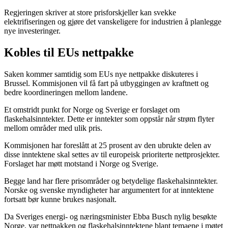
Regjeringen skriver at store prisforskjeller kan svekke
elektrifiseringen og gjøre det vanskeligere for industrien å planlegge
nye investeringer.
Kobles til EUs nettpakke
Saken kommer samtidig som EUs nye nettpakke diskuteres i
Brussel. Kommisjonen vil få fart på utbyggingen av kraftnett og
bedre koordineringen mellom landene.
Et omstridt punkt for Norge og Sverige er forslaget om
flaskehalsinntekter. Dette er inntekter som oppstår når strøm flyter
mellom områder med ulik pris.
Kommisjonen har foreslått at 25 prosent av den ubrukte delen av
disse inntektene skal settes av til europeisk prioriterte nettprosjekter.
Forslaget har møtt motstand i Norge og Sverige.
Begge land har flere prisområder og betydelige flaskehalsinntekter.
Norske og svenske myndigheter har argumentert for at inntektene
fortsatt bør kunne brukes nasjonalt.
Da Sveriges energi- og næringsminister Ebba Busch nylig besøkte
Norge, var nettpakken og flaskehalsinntektene blant temaene i møtet