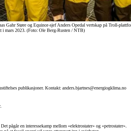
er Jonas Gahr Støre og Equinor-sjef Anders Opedal vertskap på Troll-pl
tt i mars 2023. (Foto: Ole Berg-Rusten / NTB)
stiftelses publikasjoner. Kontakt: anders.bjartnes@energiogklima.no
.
. Det pågår en interessekamp mellom «elektrostater» og «petrostater».