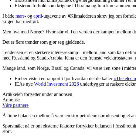
Motstanden mot klimapolitikk og energiomstilling bunner i en tro 
Eksterne forhold som krigene i Ukraina og Iran kan sammen med F
I både
mars-
og
april-
utgavene av #Klimalederen skrev jeg om forhold kn
krigen har medført.
Men hva med Norge? Hvor står vi, i en verden der kampen mellom det 
Det er flere trender som gjør seg gjeldende.
Tendensen er en sterkere interessekamp – mellom land som kan defineres
med Russland og Saudi-Arabia. Kina er den fremste «elektrostaten», m
Mange land, som Norge, Brasil og Canada, vil være i en sone i midte
Ember viste i en rapport i fjor hvordan det de kaller
«The electr
IEAs nye
World Investment 2026
underbygger at raskere elektri
Artikkelen fortsetter under annonsen
Annonse
Våre partnere
Å finne balansen mellom å være en stor petroleumsprodusent og et ans
Spørsmålet nå er om eksterne faktorer forrykker balansen i fossil retni
stort.