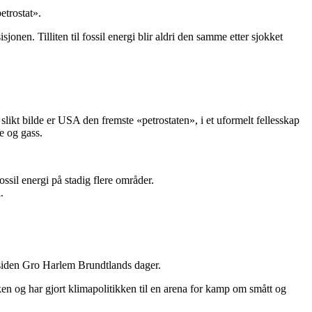
etrostat».
nen. Tilliten til fossil energi blir aldri den samme etter sjokket
likt bilde er USA den fremste «petrostaten», i et uformelt fellesskap
e og gass.
fossil energi på stadig flere områder.
.
 siden Gro Harlem Brundtlands dager.
kken og har gjort klimapolitikken til en arena for kamp om smått og