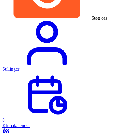
Støtt oss
Stillinger
8
Klimakalender