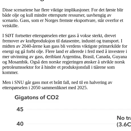
Disse scenariene har flere viktige implikasjoner. For det første blir
både olje og kull mindre etterspurte ressurser, uavhengig av
scenario. Gass, som er Norges fremste eksportvare, står overfor et
veiskille.
I SØT fortsetter etterspørselen etter gass å vokse sterkt, drevet
fremover av kraftproduksjon til datasentre, industri og transport. I
midten av 2040-årene kan gass bli verdens viktigste primærkilde for
energi og gå forbi olje. Flere land er allerede i ferd med å investere i
mer utvinning av gass, deriblant Argentina, Brasil, Canada, Guyana
og Mosambik. Også den norske regjeringen ønsker å utvikle norsk
petroleumssektor for å hindre et produksjonsfall i tiårene som
kommer.
Men i SNU går gass mot et brått fall, ned til en halvering av
etterspørselen i 2050 sammenliknet med 2025.