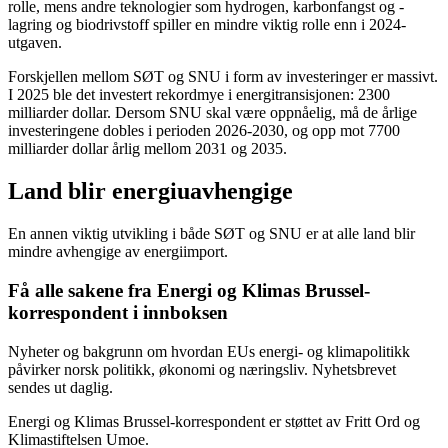
rolle, mens andre teknologier som hydrogen, karbonfangst og -
lagring og biodrivstoff spiller en mindre viktig rolle enn i 2024-
utgaven.
Forskjellen mellom SØT og SNU i form av investeringer er massivt.
I 2025 ble det investert rekordmye i energitransisjonen: 2300
milliarder dollar. Dersom SNU skal være oppnåelig, må de årlige
investeringene dobles i perioden 2026-2030, og opp mot 7700
milliarder dollar årlig mellom 2031 og 2035.
Land blir energiuavhengige
En annen viktig utvikling i både SØT og SNU er at alle land blir
mindre avhengige av energiimport.
Få alle sakene fra Energi og Klimas Brussel-
korrespondent i innboksen
Nyheter og bakgrunn om hvordan EUs energi- og klimapolitikk
påvirker norsk politikk, økonomi og næringsliv. Nyhetsbrevet
sendes ut daglig.
Energi og Klimas Brussel-korrespondent er støttet av Fritt Ord og
Klimastiftelsen Umoe.