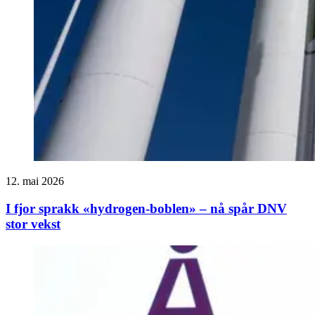
12. mai 2026
I fjor sprakk «hydrogen-boblen» – nå spår DNV
stor vekst