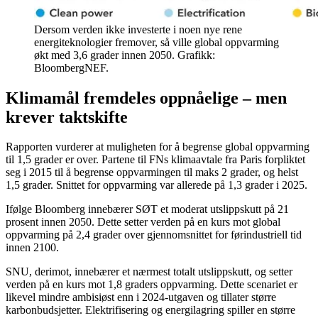
Dersom verden ikke investerte i noen nye rene
energiteknologier fremover, så ville global oppvarming
økt med 3,6 grader innen 2050. Grafikk:
BloombergNEF.
Klimamål fremdeles oppnåelige – men
krever taktskifte
Rapporten vurderer at muligheten for å begrense global oppvarming
til 1,5 grader er over. Partene til FNs klimaavtale fra Paris forpliktet
seg i 2015 til å begrense oppvarmingen til maks 2 grader, og helst
1,5 grader. Snittet for oppvarming var allerede på 1,3 grader i 2025.
Ifølge Bloomberg innebærer SØT et moderat utslippskutt på 21
prosent innen 2050. Dette setter verden på en kurs mot global
oppvarming på 2,4 grader over gjennomsnittet for førindustriell tid
innen 2100.
SNU, derimot, innebærer et nærmest totalt utslippskutt, og setter
verden på en kurs mot 1,8 graders oppvarming. Dette scenariet er
likevel mindre ambisiøst enn i 2024-utgaven og tillater større
karbonbudsjetter. Elektrifisering og energilagring spiller en større