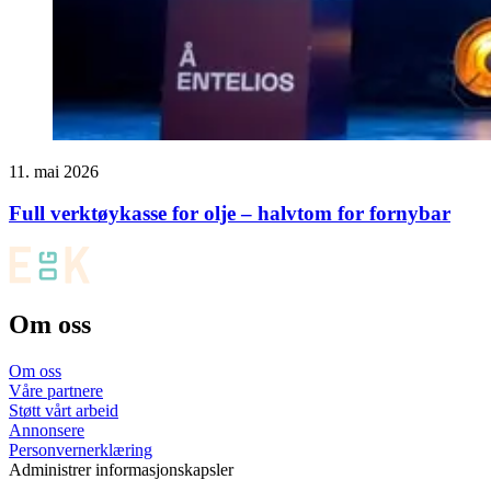
11. mai 2026
Full verktøykasse for olje – halvtom for fornybar
Om oss
Om oss
Våre partnere
Støtt vårt arbeid
Annonsere
Personvernerklæring
Administrer informasjonskapsler