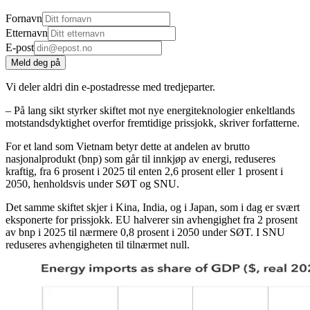
Fornavn
Etternavn
E-post
Meld deg på
Vi deler aldri din e-postadresse med tredjeparter.
– På lang sikt styrker skiftet mot nye energiteknologier enkeltlands
motstandsdyktighet overfor fremtidige prissjokk, skriver forfatterne.
For et land som Vietnam betyr dette at andelen av brutto
nasjonalprodukt (bnp) som går til innkjøp av energi, reduseres
kraftig, fra 6 prosent i 2025 til enten 2,6 prosent eller 1 prosent i
2050, henholdsvis under SØT og SNU.
Det samme skiftet skjer i Kina, India, og i Japan, som i dag er svært
eksponerte for prissjokk. EU halverer sin avhengighet fra 2 prosent
av bnp i 2025 til nærmere 0,8 prosent i 2050 under SØT. I SNU
reduseres avhengigheten til tilnærmet null.