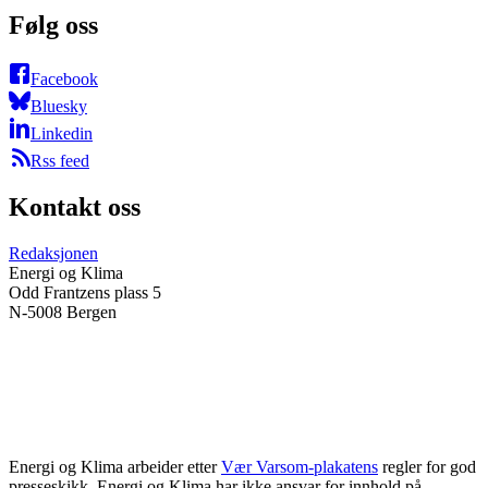
Følg oss
Facebook
Bluesky
Linkedin
Rss feed
Kontakt oss
Redaksjonen
Energi og Klima
Odd Frantzens plass 5
N-5008 Bergen
Energi og Klima arbeider etter
Vær Varsom-plakatens
regler for god
presseskikk. Energi og Klima har ikke ansvar for innhold på