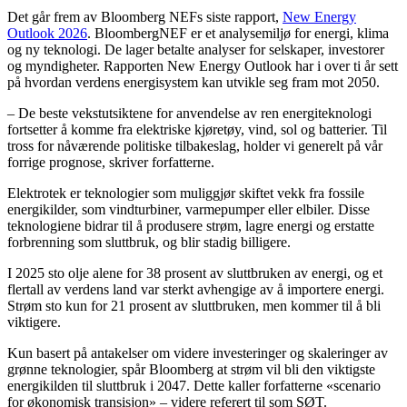
Det går frem av Bloomberg NEFs siste rapport,
New Energy
Outlook 2026
. BloombergNEF er et analysemiljø for energi, klima
og ny teknologi. De lager betalte analyser for selskaper, investorer
og myndigheter. Rapporten New Energy Outlook har i over ti år sett
på hvordan verdens energisystem kan utvikle seg fram mot 2050.
– De beste vekstutsiktene for anvendelse av ren energiteknologi
fortsetter å komme fra elektriske kjøretøy, vind, sol og batterier. Til
tross for nåværende politiske tilbakeslag, holder vi generelt på vår
forrige prognose, skriver forfatterne.
Elektrotek er teknologier som muliggjør skiftet vekk fra fossile
energikilder, som vindturbiner, varmepumper eller elbiler. Disse
teknologiene bidrar til å produsere strøm, lagre energi og erstatte
forbrenning som sluttbruk, og blir stadig billigere.
I 2025 sto olje alene for 38 prosent av sluttbruken av energi, og et
flertall av verdens land var sterkt avhengige av å importere energi.
Strøm sto kun for 21 prosent av sluttbruken, men kommer til å bli
viktigere.
Kun basert på antakelser om videre investeringer og skaleringer av
grønne teknologier, spår Bloomberg at strøm vil bli den viktigste
energikilden til sluttbruk i 2047. Dette kaller forfatterne «scenario
for økonomisk transisjon» – videre referert til som SØT.