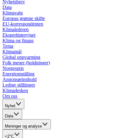
Nyhetsbrev
Data
Klimavalg
Europas grønne skifte
EU-korrespondenten
Klimalederen
Ekspertintervjuet
Klima og finans
Tema
Klimamål
Global oppvarming
Folk mener (holdninger)
Norgespris
Energiomstilling
Annonsørinnhold
Ledige stilliinger
Klimadesken
Om oss
Nyhet
Data
Meninger og analyse
<2°C