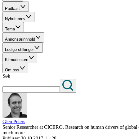
Podkast
Nyhetsbrev
Tema
Annonsørinnhold
Ledige stilliinger
Klimadesken
Om oss
Søk
Glen Peters
Senior Researcher at CICERO. Research on human drivers of global cha
much more.
Publisert
30.10.2017, 11:28