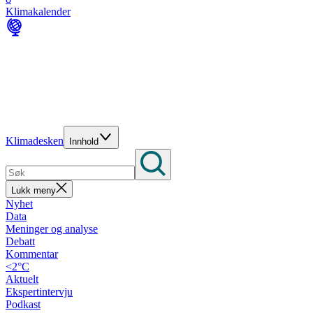
Klimakalender
Klimadesken
Innhold
Lukk meny
Nyhet
Data
Meninger og analyse
Debatt
Kommentar
<2°C
Aktuelt
Ekspertintervju
Podkast