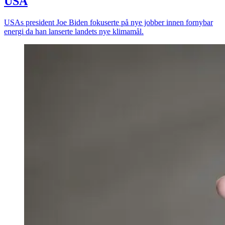
USA
USAs president Joe Biden fokuserte på nye jobber innen fornybar
energi da han lanserte landets nye klimamål.