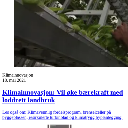
Klimainnovasjon
18. mai 2021
Klimainnovasjon: Vil øke bærekraft med
loddrett landbruk
Les også om: Klimavennlig fordelsprogram, brenselceller på
byggeplassen, resirkulerte turbinblad og klimatrygg byplanlegging.