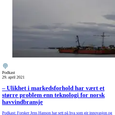
Podkast
29. april 2021
– Ulikhet i markedsforhold har vært et
større problem enn teknologi for norsk
havvindbransje
Podkast: Forsker Jens Hanson har sett på hva som gir innovasjon og