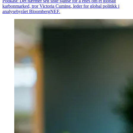
Podkast: Det nærmer seg siste sjanse for å enes om et globalt
karbonmarked, tror Victoria Cuming, leder for global politikk i
analysebyrået BloombergNEF.