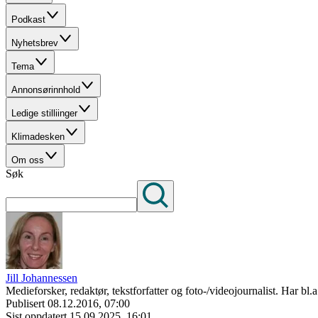
Podkast
Nyhetsbrev
Tema
Annonsørinnhold
Ledige stilliinger
Klimadesken
Om oss
Søk
Jill Johannessen
Medieforsker, redaktør, tekstforfatter og foto-/videojournalist. Har b
Publisert
08.12.2016, 07:00
Sist oppdatert
15.09.2025, 16:01