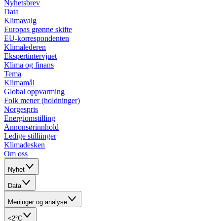
Nyhetsbrev
Data
Klimavalg
Europas grønne skifte
EU-korrespondenten
Klimalederen
Ekspertintervjuet
Klima og finans
Tema
Klimamål
Global oppvarming
Folk mener (holdninger)
Norgespris
Energiomstilling
Annonsørinnhold
Ledige stilliinger
Klimadesken
Om oss
Nyhet
Data
Meninger og analyse
<2°C