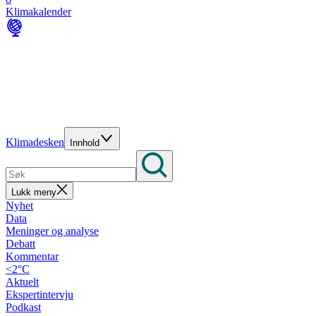
Klimakalender
Klimadesken
Innhold
Lukk meny
Nyhet
Data
Meninger og analyse
Debatt
Kommentar
<2°C
Aktuelt
Ekspertintervju
Podkast