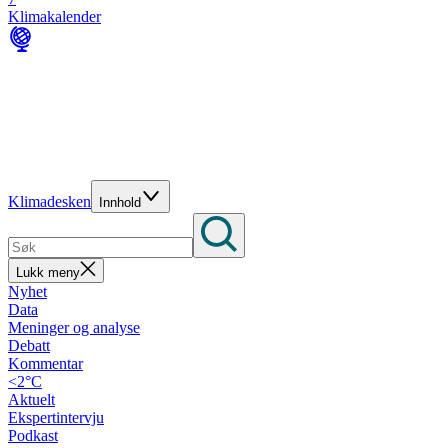
Klimakalender
Klimadesken
Innhold
Lukk meny
Nyhet
Data
Meninger og analyse
Debatt
Kommentar
<2°C
Aktuelt
Ekspertintervju
Podkast