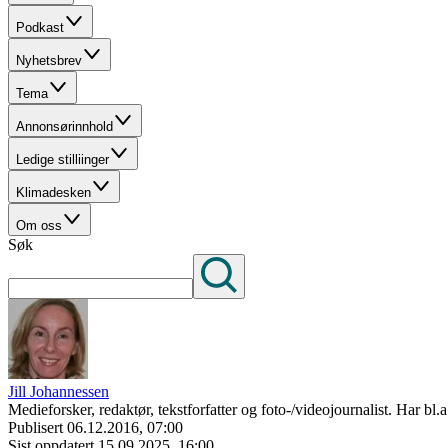
Podkast
Nyhetsbrev
Tema
Annonsørinnhold
Ledige stilliinger
Klimadesken
Om oss
Søk
Jill Johannessen
Medieforsker, redaktør, tekstforfatter og foto-/videojournalist. Har b
Publisert
06.12.2016, 07:00
Sist oppdatert
15.09.2025, 16:00