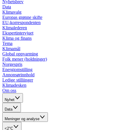
Nyhetsbrev
Data
Klimavalg
Europas grønne skifte
EU-korrespondenten
Klimalederen
Ekspertintervjuet
Klima og finans
Tema
Klimamål
Global oppvarming
Folk mener (holdninger)
Norgespris
Energiomstilling
Annonsørinnhold
Ledige stilliinger
Klimadesken
Om oss
Nyhet
Data
Meninger og analyse
<2°C