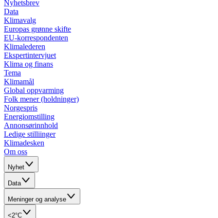
Nyhetsbrev
Data
Klimavalg
Europas grønne skifte
EU-korrespondenten
Klimalederen
Ekspertintervjuet
Klima og finans
Tema
Klimamål
Global oppvarming
Folk mener (holdninger)
Norgespris
Energiomstilling
Annonsørinnhold
Ledige stilliinger
Klimadesken
Om oss
Nyhet
Data
Meninger og analyse
<2°C