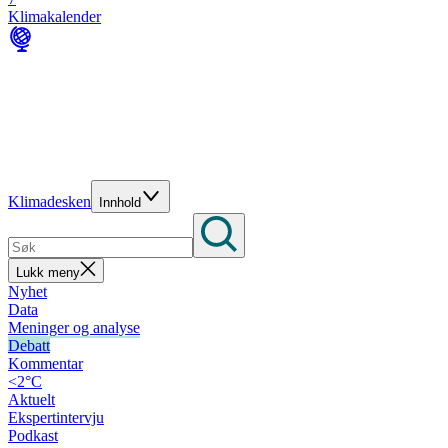
Klimakalender
Klimadesken
Innhold
Lukk meny
Nyhet
Data
Meninger og analyse
Debatt
Kommentar
<2°C
Aktuelt
Ekspertintervju
Podkast