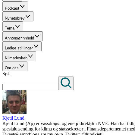
Podkast
Nyhetsbrev
Tema
Annonsørinnhold
Ledige stilliinger
Klimadesken
Om oss
Søk
Kjetil Lund
Kjetil Lund (Ap) er vassdrags- og energidirektør i NVE. Han har tidli
spesialutsending for klima og statssekretær i Finansdepartementet med 
Tweets&amp;blogs are my own. Twitter: @lundkjetil