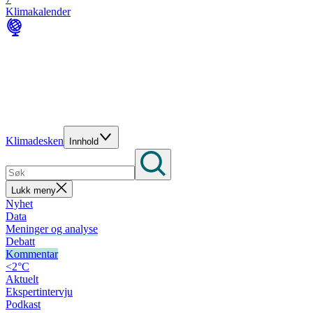
Klimakalender
Klimadesken
Innhold
Lukk meny
Nyhet
Data
Meninger og analyse
Debatt
Kommentar
<2°C
Aktuelt
Ekspertintervju
Podkast