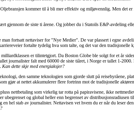
ljebransjen kommer til å bli mer effektiv og miljøvennlig. Men det er ik
 gjennom de siste ti årene. Og jobber du i Statoils E&P-avdeling eller
an fortsatt nettaviser for "Nye Medier". De var plassert i egne avdeli
arriereveier fortalte tydelig hva som talte, og det var den tradisjonelle
 i milliardklassen er tilintetgjort. Da Boston Globe ble solgt for et år s
et journalister falt med 60000 de siste tiåret, i Norge er tallet 1-2000. Fl
r.
Kan dette skje med energiaksjer?
t teknologi, den samme teknologien som gjorde slutt på reisebyråene, pl
m gjør at nettet akkumulerer flere fortrinn mot de tradisjonelle aktøre
 pluss nettbetaling som virkelig tar rotta på papiravisene, ikke nettmedi
ten er ubegrenset og global heller enn begrenset av distribusjonsradiusen
 en hel stab av journalister. Nettavisen vet hvem du er når du leser den 
n?