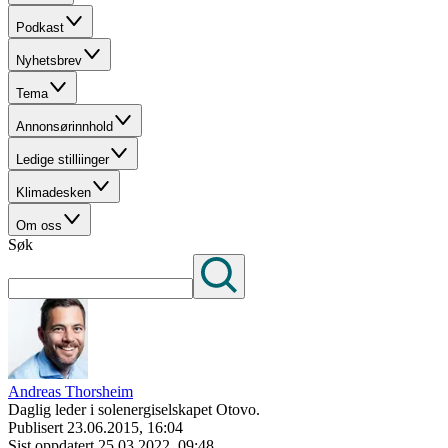
Podkast
Nyhetsbrev
Tema
Annonsørinnhold
Ledige stilliinger
Klimadesken
Om oss
Søk
Andreas Thorsheim
Daglig leder i solenergiselskapet Otovo.
Publisert
23.06.2015, 16:04
Sist oppdatert
25.03.2022, 09:48