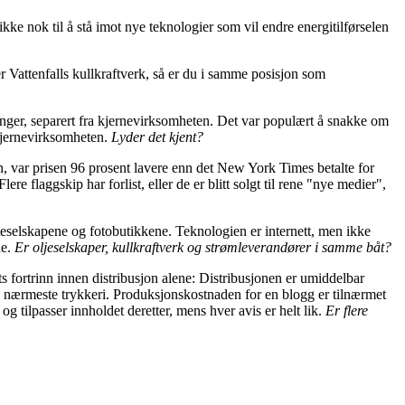
ke nok til å stå imot nye teknologier som vil endre energitilførselen
 Vattenfalls kullkraftverk, så er du i samme posisjon som
nger, separert fra kjernevirksomheten. Det var populært å snakke om
 kjernevirksomheten.
Lyder det kjent?
iden, var prisen 96 prosent lavere enn det New York Times betalte for
ere flaggskip har forlist, eller de er blitt solgt til rene "nye medier",
ateselskapene og fotobutikkene. Teknologien er internett, men ikke
ne.
Er oljeselskaper, kullkraftverk og strømleverandører i samme båt?
ets fortrinn innen distribusjon alene: Distribusjonen er umiddelbar
 til nærmeste trykkeri. Produksjonskostnaden for en blogg er tilnærmet
og tilpasser innholdet deretter, mens hver avis er helt lik.
Er flere