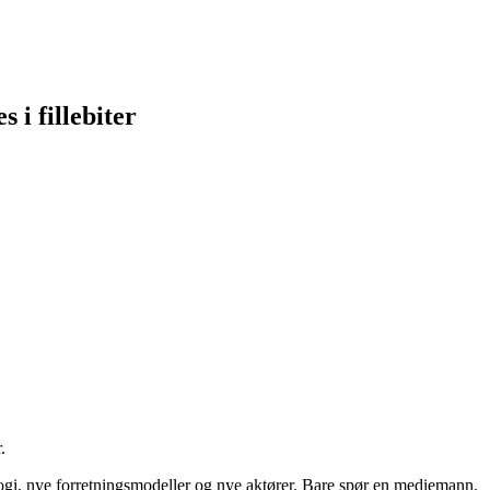
 i fillebiter
.
nologi, nye forretningsmodeller og nye aktører. Bare spør en mediemann.