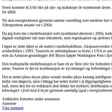
Noen kommer til å bli rike på olje- og kullaksjer de kommende årene. O
for alltid.
Nå skal energisektoren gjennom samme omstilling som mediene har vært
Aftenpostens ansatte var i 2004.
Da jeg kom inn i mediebransjen som nyutdannet økonom i 2004, kalte m
digitale muligheter når man rekrutterte, men regnskapene og sjefenes k
I løpet av dette tiåret er alt endret i mediebedriftene. Aksjonærverdier
avisbedriften i 1993. Tusenvis av arbeidsplasser er borte; i USA er antall
som da Amazon-grunnlegger Jeff Bezos kjøpte Washington Post i fjo
Den tradisjonelle mediebransjen er bare ett av flere ofre for forbedre
alene. Snarere er det en kombinasjon av nyvinninger og forbedringer so
Det er nettet pluss skyen pluss sosiale medier pluss kunstig intelligens
heller enn døgnvis, men i tillegg har nettet fordel i at tilgjengelighe
null, mens den for en redaksjon skal dekke inn trykkeri, distribusjon og
teknologier i ferd med å bryte gjennom samtidig også i energisektore
Artikkelen fortsetter under annonsen
Annonse
Våre partnere