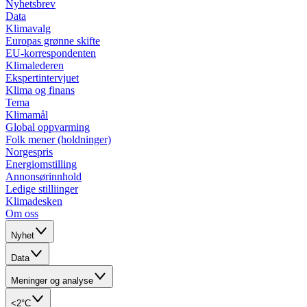
Nyhetsbrev
Data
Klimavalg
Europas grønne skifte
EU-korrespondenten
Klimalederen
Ekspertintervjuet
Klima og finans
Tema
Klimamål
Global oppvarming
Folk mener (holdninger)
Norgespris
Energiomstilling
Annonsørinnhold
Ledige stilliinger
Klimadesken
Om oss
Nyhet
Data
Meninger og analyse
<2°C