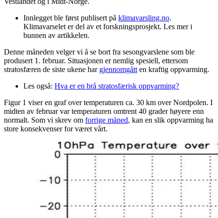
Vestlandet og i Midt-Norge.
Innlegget ble først publisert på
klimavarsling.no
.
Klimavarselet er del av et forskningsprosjekt. Les mer i
bunnen av artikkelen.
Denne måneden velger vi å se bort fra sesongvarslene som ble
produsert 1. februar. Situasjonen er nemlig spesiell, ettersom
stratosfæren de siste ukene har
gjennomgått
en kraftig oppvarming.
Les også:
Hva er en brå stratosfærisk oppvarming?
Figur 1 viser en graf over temperaturen ca. 30 km over Nordpolen. I
midten av februar var temperaturen omtrent 40 grader høyere enn
normalt. Som vi skrev om
forrige måned
, kan en slik oppvarming ha
store konsekvenser for været vårt.