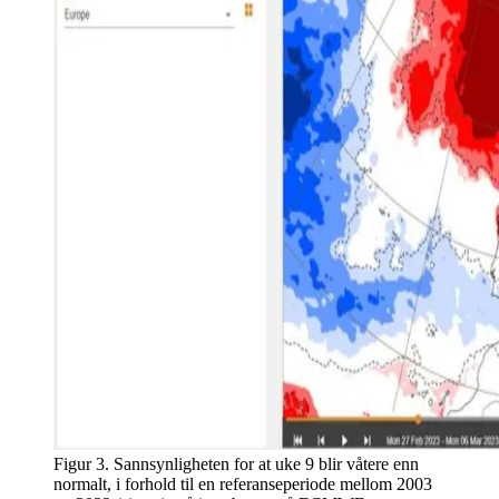
Figur 3. Sannsynligheten for at uke 9 blir våtere enn
normalt, i forhold til en referanseperiode mellom 2003