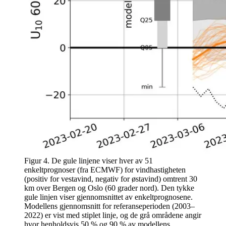
Figur 4. De gule linjene viser hver av 51
enkeltprognoser (fra ECMWF) for vindhastigheten
(positiv for vestavind, negativ for østavind) omtrent 30
km over Bergen og Oslo (60 grader nord). Den tykke
gule linjen viser gjennomsnittet av enkeltprognosene.
Modellens gjennomsnitt for referanseperioden (2003–
2022) er vist med stiplet linje, og de grå områdene angir
hvor henholdsvis 50 % og 90 % av modellens