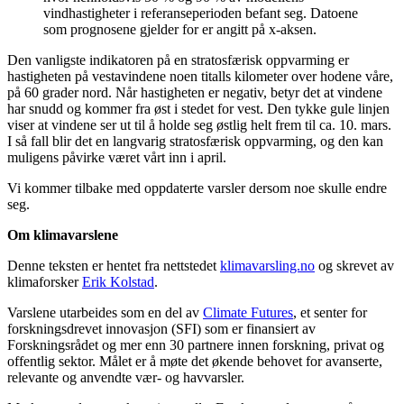
vindhastigheter i referanseperioden befant seg. Datoene
som prognosene gjelder for er angitt på x-aksen.
Den vanligste indikatoren på en stratosfærisk oppvarming er
hastigheten på vestavindene noen titalls kilometer over hodene våre,
på 60 grader nord. Når hastigheten er negativ, betyr det at vindene
har snudd og kommer fra øst i stedet for vest. Den tykke gule linjen
viser at vindene ser ut til å holde seg østlig helt frem til ca. 10. mars.
I så fall blir det en langvarig stratosfærisk oppvarming, og den kan
muligens påvirke været vårt inn i april.
Vi kommer tilbake med oppdaterte varsler dersom noe skulle endre
seg.
Om klimavarslene
Denne teksten er hentet fra nettstedet
klimavarsling.no
og skrevet av
klimaforsker
Erik Kolstad
.
Varslene utarbeides som en del av
Climate Futures
, et senter for
forskningsdrevet innovasjon (SFI) som er finansiert av
Forskningsrådet og mer enn 30 partnere innen forskning, privat og
offentlig sektor. Målet er å møte det økende behovet for avanserte,
relevante og anvendte vær- og havvarsler.