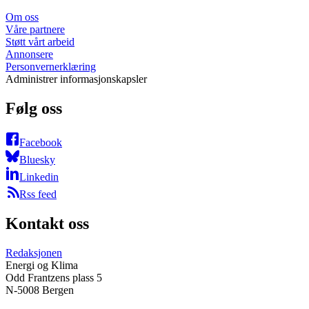
Om oss
Våre partnere
Støtt vårt arbeid
Annonsere
Personvernerklæring
Administrer informasjonskapsler
Følg oss
Facebook
Bluesky
Linkedin
Rss feed
Kontakt oss
Redaksjonen
Energi og Klima
Odd Frantzens plass 5
N-5008 Bergen