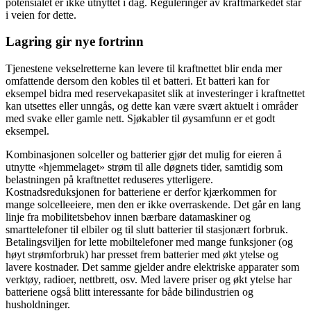
potensialet er ikke utnyttet i dag. Reguleringer av kraftmarkedet står
i veien for dette.
Lagring gir nye fortrinn
Tjenestene vekselretterne kan levere til kraftnettet blir enda mer
omfattende dersom den kobles til et batteri. Et batteri kan for
eksempel bidra med reservekapasitet slik at investeringer i kraftnettet
kan utsettes eller unngås, og dette kan være svært aktuelt i områder
med svake eller gamle nett. Sjøkabler til øysamfunn er et godt
eksempel.
Kombinasjonen solceller og batterier gjør det mulig for eieren å
utnytte «hjemmelaget» strøm til alle døgnets tider, samtidig som
belastningen på kraftnettet reduseres ytterligere.
Kostnadsreduksjonen for batteriene er derfor kjærkommen for
mange solcelleeiere, men den er ikke overraskende. Det går en lang
linje fra mobilitetsbehov innen bærbare datamaskiner og
smarttelefoner til elbiler og til slutt batterier til stasjonært forbruk.
Betalingsviljen for lette mobiltelefoner med mange funksjoner (og
høyt strømforbruk) har presset frem batterier med økt ytelse og
lavere kostnader. Det samme gjelder andre elektriske apparater som
verktøy, radioer, nettbrett, osv. Med lavere priser og økt ytelse har
batteriene også blitt interessante for både bilindustrien og
husholdninger.