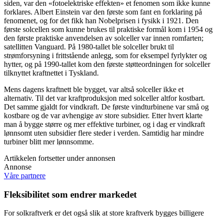
siden, var den «fotoelektriske effekten» et fenomen som ikke kunne
forklares. Albert Einstein var den første som fant en forklaring på
fenomenet, og for det fikk han Nobelprisen i fysikk i 1921. Den
første solcellen som kunne brukes til praktiske formål kom i 1954 og
den første praktiske anvendelsen av solceller var innen romfarten;
satellitten Vanguard. På 1980-tallet ble solceller brukt til
strømforsyning i frittstående anlegg, som for eksempel fyrlykter og
hytter, og på 1990-tallet kom den første støtteordningen for solceller
tilknyttet kraftnettet i Tyskland.
Mens dagens kraftnett ble bygget, var altså solceller ikke et
alternativ. Til det var kraftproduksjon med solceller altfor kostbart.
Det samme gjaldt for vindkraft. De første vindturbinene var små og
kostbare og de var avhengige av store subsidier. Etter hvert klarte
man å bygge større og mer effektive turbiner, og i dag er vindkraft
lønnsomt uten subsidier flere steder i verden. Samtidig har mindre
turbiner blitt mer lønnsomme.
Artikkelen fortsetter under annonsen
Annonse
Våre partnere
Fleksibilitet som endrer markedet
For solkraftverk er det også slik at store kraftverk bygges billigere