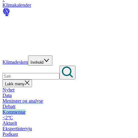
Klimakalender
Klimadesken
Innhold
Lukk meny
Nyhet
Data
Meninger og analyse
Debatt
Kommentar
<2°C
Aktuelt
Ekspertintervju
Podkast