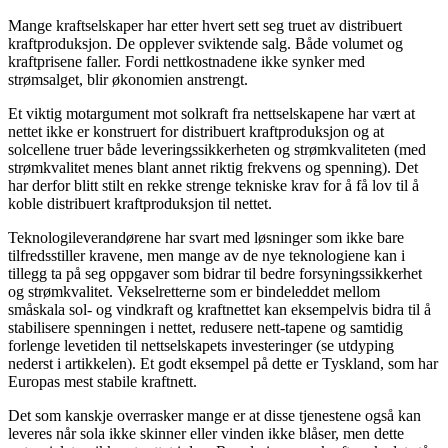
Mange kraftselskaper har etter hvert sett seg truet av distribuert
kraftproduksjon. De opplever sviktende salg. Både volumet og
kraftprisene faller. Fordi nettkostnadene ikke synker med
strømsalget, blir økonomien anstrengt.
Et viktig motargument mot solkraft fra nettselskapene har vært at
nettet ikke er konstruert for distribuert kraftproduksjon og at
solcellene truer både leveringssikkerheten og strømkvaliteten (med
strømkvalitet menes blant annet riktig frekvens og spenning). Det
har derfor blitt stilt en rekke strenge tekniske krav for å få lov til å
koble distribuert kraftproduksjon til nettet.
Teknologileverandørene har svart med løsninger som ikke bare
tilfredsstiller kravene, men mange av de nye teknologiene kan i
tillegg ta på seg oppgaver som bidrar til bedre forsyningssikkerhet
og strømkvalitet. Vekselretterne som er bindeleddet mellom
småskala sol- og vindkraft og kraftnettet kan eksempelvis bidra til å
stabilisere spenningen i nettet, redusere nett-tapene og samtidig
forlenge levetiden til nettselskapets investeringer (se utdyping
nederst i artikkelen). Et godt eksempel på dette er Tyskland, som har
Europas mest stabile kraftnett.
Det som kanskje overrasker mange er at disse tjenestene også kan
leveres når sola ikke skinner eller vinden ikke blåser, men dette