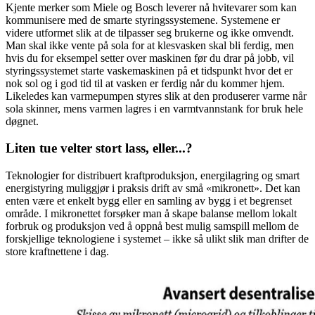
Kjente merker som Miele og Bosch leverer nå hvitevarer som kan
kommunisere med de smarte styringssystemene. Systemene er
videre utformet slik at de tilpasser seg brukerne og ikke omvendt.
Man skal ikke vente på sola for at klesvasken skal bli ferdig, men
hvis du for eksempel setter over maskinen før du drar på jobb, vil
styringssystemet starte vaskemaskinen på et tidspunkt hvor det er
nok sol og i god tid til at vasken er ferdig når du kommer hjem.
Likeledes kan varmepumpen styres slik at den produserer varme når
sola skinner, mens varmen lagres i en varmtvannstank for bruk hele
døgnet.
Liten tue velter stort lass, eller...?
Teknologier for distribuert kraftproduksjon, energilagring og smart
energistyring muliggjør i praksis drift av små «mikronett». Det kan
enten være et enkelt bygg eller en samling av bygg i et begrenset
område. I mikronettet forsøker man å skape balanse mellom lokalt
forbruk og produksjon ved å oppnå best mulig samspill mellom de
forskjellige teknologiene i systemet – ikke så ulikt slik man drifter de
store kraftnettene i dag.