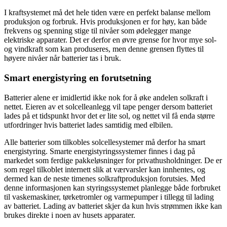
I kraftsystemet må det hele tiden være en perfekt balanse mellom
produksjon og forbruk. Hvis produksjonen er for høy, kan både
frekvens og spenning stige til nivåer som ødelegger mange
elektriske apparater. Det er derfor en øvre grense for hvor mye sol-
og vindkraft som kan produseres, men denne grensen flyttes til
høyere nivåer når batterier tas i bruk.
Smart energistyring en forutsetning
Batterier alene er imidlertid ikke nok for å øke andelen solkraft i
nettet. Eieren av et solcelleanlegg vil tape penger dersom batteriet
lades på et tidspunkt hvor det er lite sol, og nettet vil få enda større
utfordringer hvis batteriet lades samtidig med elbilen.
Alle batterier som tilkobles solcellesystemer må derfor ha smart
energistyring. Smarte energistyringssystemer finnes i dag på
markedet som ferdige pakkeløsninger for privathusholdninger. De er
som regel tilkoblet internett slik at værvarsler kan innhentes, og
dermed kan de neste timenes solkraftproduksjon forutsies. Med
denne informasjonen kan styringssystemet planlegge både forbruket
til vaskemaskiner, tørketromler og varmepumper i tillegg til lading
av batteriet. Lading av batteriet skjer da kun hvis strømmen ikke kan
brukes direkte i noen av husets apparater.