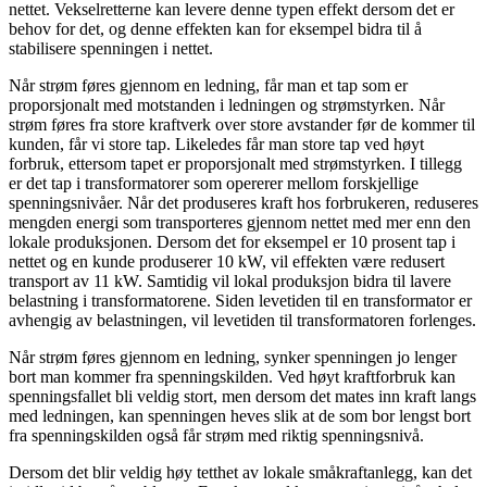
nettet. Vekselretterne kan levere denne typen effekt dersom det er
behov for det, og denne effekten kan for eksempel bidra til å
stabilisere spenningen i nettet.
Når strøm føres gjennom en ledning, får man et tap som er
proporsjonalt med motstanden i ledningen og strømstyrken. Når
strøm føres fra store kraftverk over store avstander før de kommer til
kunden, får vi store tap. Likeledes får man store tap ved høyt
forbruk, ettersom tapet er proporsjonalt med strømstyrken. I tillegg
er det tap i transformatorer som opererer mellom forskjellige
spenningsnivåer. Når det produseres kraft hos forbrukeren, reduseres
mengden energi som transporteres gjennom nettet med mer enn den
lokale produksjonen. Dersom det for eksempel er 10 prosent tap i
nettet og en kunde produserer 10 kW, vil effekten være redusert
transport av 11 kW. Samtidig vil lokal produksjon bidra til lavere
belastning i transformatorene. Siden levetiden til en transformator er
avhengig av belastningen, vil levetiden til transformatoren forlenges.
Når strøm føres gjennom en ledning, synker spenningen jo lenger
bort man kommer fra spenningskilden. Ved høyt kraftforbruk kan
spenningsfallet bli veldig stort, men dersom det mates inn kraft langs
med ledningen, kan spenningen heves slik at de som bor lengst bort
fra spenningskilden også får strøm med riktig spenningsnivå.
Dersom det blir veldig høy tetthet av lokale småkraftanlegg, kan det