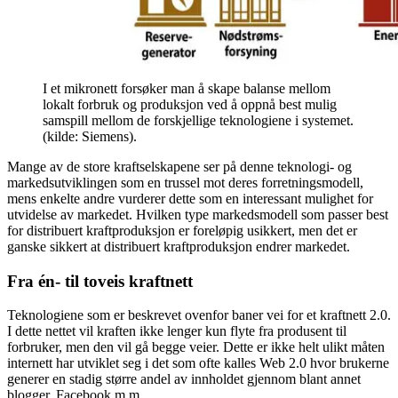
I et mikronett forsøker man å skape balanse mellom
lokalt forbruk og produksjon ved å oppnå best mulig
samspill mellom de forskjellige teknologiene i systemet.
(kilde: Siemens).
Mange av de store kraftselskapene ser på denne teknologi- og
markedsutviklingen som en trussel mot deres forretningsmodell,
mens enkelte andre vurderer dette som en interessant mulighet for
utvidelse av markedet. Hvilken type markedsmodell som passer best
for distribuert kraftproduksjon er foreløpig usikkert, men det er
ganske sikkert at distribuert kraftproduksjon endrer markedet.
Fra én- til toveis kraftnett
Teknologiene som er beskrevet ovenfor baner vei for et kraftnett 2.0.
I dette nettet vil kraften ikke lenger kun flyte fra produsent til
forbruker, men den vil gå begge veier. Dette er ikke helt ulikt måten
internett har utviklet seg i det som ofte kalles Web 2.0 hvor brukerne
generer en stadig større andel av innholdet gjennom blant annet
blogger, Facebook m.m.