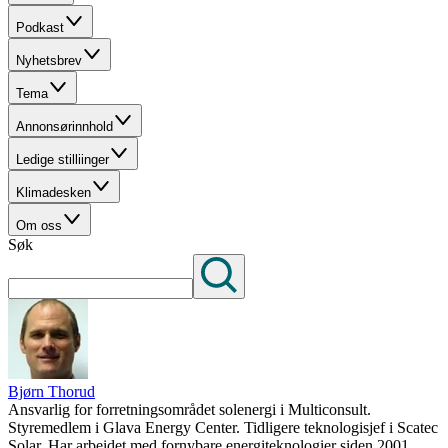
Podkast
Nyhetsbrev
Tema
Annonsørinnhold
Ledige stilliinger
Klimadesken
Om oss
Søk
Bjørn Thorud
Ansvarlig for forretningsområdet solenergi i Multiconsult.
Styremedlem i Glava Energy Center. Tidligere teknologisjef i Scatec
Solar. Har arbeidet med fornybare energiteknologier siden 2001.