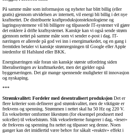
På samme måte som informasjon og nyheter har blitt billig (eller
gratis) gjennom utvidelsen av internett, vil energi bli billig i det nye
kraftnettet. De distribuerte kraftproduksjonsteknologiene og
lagringssystemene vil bli billigere og tilpassede IT-systemer vil gjøre
det enklere å drifte kraftsystemet. Kanskje kan vi også sende strøm
gjennom nettet på samme måte som vi sender e-post i dag. IT-
næringen er allerede på god vei inn i energimarkedet, og en gang i
fremtiden betaler vi kanskje strømregningen til Google eller Apple
istedenfor til Hafslund eller BKK.
Energinæringen står foran sin kanskje største utfordring siden
liberaliseringen av kraftmarkedet, men det gjelder også
byggenæringen. Det gir mange spennende muligheter til innovasjon
og nyskaping.
***
Strømkvalitet: Fordeler med desentralisert produksjon
Det er
flere kriterier som definerer god strømkvalitet, men de viktigste er
frekvens og spenning. Strømmen i nettet skal ha 50 Hz og 220 V.
En vekselretter omformer likestrøm (for eksempel produsert med
solceller) til vekselstrøm. Slik vekselretterne fungerer i dag, «leser»
de frekvens og spenning fra nettet og tilpasser seg denne. Noen
ganger kan det imidlertid være behov for såkalt «reaktiv» effekt i