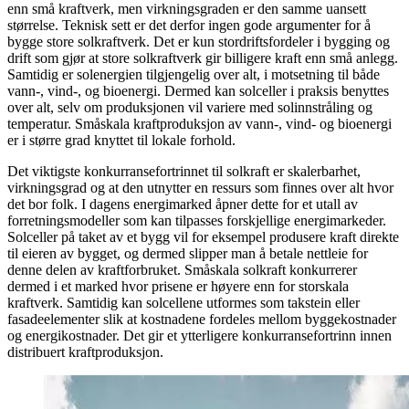
enn små kraftverk, men virkningsgraden er den samme uansett
størrelse. Teknisk sett er det derfor ingen gode argumenter for å
bygge store solkraftverk. Det er kun stordriftsfordeler i bygging og
drift som gjør at store solkraftverk gir billigere kraft enn små anlegg.
Samtidig er solenergien tilgjengelig over alt, i motsetning til både
vann-, vind-, og bioenergi. Dermed kan solceller i praksis benyttes
over alt, selv om produksjonen vil variere med solinnstråling og
temperatur. Småskala kraftproduksjon av vann-, vind- og bioenergi
er i større grad knyttet til lokale forhold.
Det viktigste konkurransefortrinnet til solkraft er skalerbarhet,
virkningsgrad og at den utnytter en ressurs som finnes over alt hvor
det bor folk. I dagens energimarked åpner dette for et utall av
forretningsmodeller som kan tilpasses forskjellige energimarkeder.
Solceller på taket av et bygg vil for eksempel produsere kraft direkte
til eieren av bygget, og dermed slipper man å betale nettleie for
denne delen av kraftforbruket. Småskala solkraft konkurrerer
dermed i et marked hvor prisene er høyere enn for storskala
kraftverk. Samtidig kan solcellene utformes som takstein eller
fasadeelementer slik at kostnadene fordeles mellom byggekostnader
og energikostnader. Det gir et ytterligere konkurransefortrinn innen
distribuert kraftproduksjon.