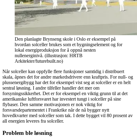
Den planlagte Brynseng skole i Oslo er eksempel på
hvordan solceller brukes som et bygningselement og for
lokal energiproduksjon for å oppnå nesten
nullenerginivå. (illustrasjon: HRTB
Arkitekter/futurebuilt.no)
Når solceller kan oppfylle flere funksjoner samtidig i distribuert
skala, åpnes det for andre markedsdrivere enn kraftpris. For null- og
plussenergibygg har det for eksempel vist seg at solceller er en helt
sentral løsning. I andre tilfeller handler det mer om
forsyningssikkerhet. Det er for eksempel en viktig grunn til at det
amerikanske luftforsvaret har investert tungt i solceller på sine
flybaser. Den samme motivasjonen er nok viktig for
forsvarsdepartementet i Frankrike når de nå bygger nytt
hovedkvarter med solceller som tak. I dette bygget vil 80 prosent av
all energien leveres fra solceller.
Problem ble løsning