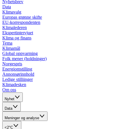
Nyhetsbrev
Data
Klimavalg
Europas grønne skifte
EU-korrespondenten
Klimalederen
Ekspertintervjuet
Klima og finans
Tema
Klimamål
Global oppvarming
Folk mener (holdninger)
Norgespris
Energiomstilling
Annonsørinnhold
Ledige stilliinger
Klimadesken
Om oss
Nyhet
Data
Meninger og analyse
<2°C