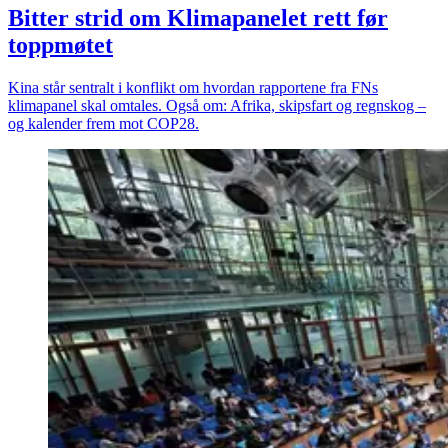
Bitter strid om Klimapanelet rett før
toppmøtet
Kina står sentralt i konflikt om hvordan rapportene fra FNs
klimapanel skal omtales. Også om: Afrika, skipsfart og regnskog –
og kalender frem mot COP28.