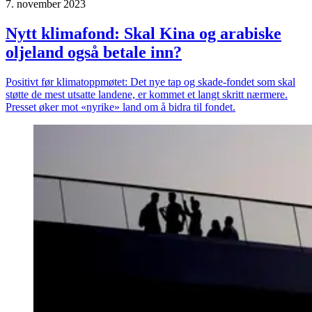
7. november 2023
Nytt klimafond: Skal Kina og arabiske
oljeland også betale inn?
Positivt før klimatoppmøtet: Det nye tap og skade-fondet som skal
støtte de mest utsatte landene, er kommet et langt skritt nærmere.
Presset øker mot «nyrike» land om å bidra til fondet.