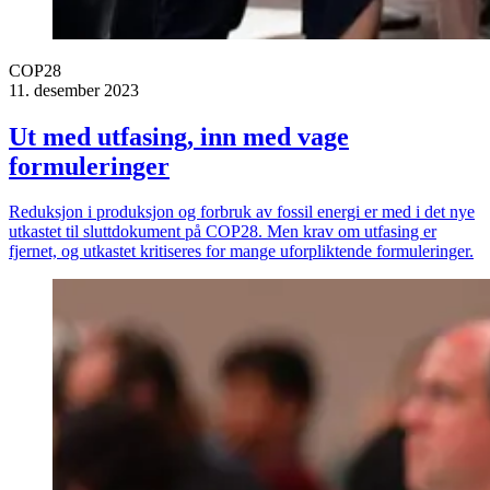
COP28
11. desember 2023
Ut med utfasing, inn med vage
formuleringer
Reduksjon i produksjon og forbruk av fossil energi er med i det nye
utkastet til sluttdokument på COP28. Men krav om utfasing er
fjernet, og utkastet kritiseres for mange uforpliktende formuleringer.