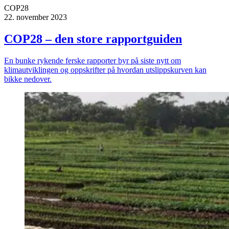
COP28
22. november 2023
COP28 – den store rapportguiden
En bunke rykende ferske rapporter byr på siste nytt om
klimautviklingen og oppskrifter på hvordan utslippskurven kan
bikke nedover.