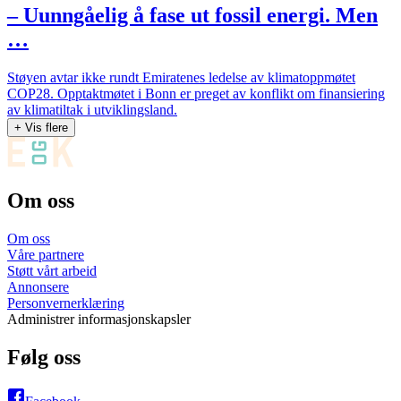
– Uunngåelig å fase ut fossil energi. Men
…
Støyen avtar ikke rundt Emiratenes ledelse av klimatoppmøtet
COP28. Opptaktmøtet i Bonn er preget av konflikt om finansiering
av klimatiltak i utviklingsland.
+ Vis flere
Om oss
Om oss
Våre partnere
Støtt vårt arbeid
Annonsere
Personvernerklæring
Administrer informasjonskapsler
Følg oss