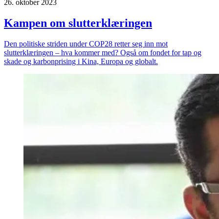
26. oktober 2023
Kampen om slutt­erklæringen
Den politiske striden under COP28 retter seg inn mot
slutterklæringen – hva kommer med? Også om fondet for tap og
skade og karbonprising i Kina, Europa og globalt.