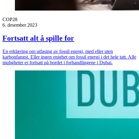
COP28
6. desember 2023
Fortsatt alt å spille for
En erklæring om utfasing av fossil energi, med eller uten
karbonfangst. Eller ingen enighet om fossil energi i det hele tatt. Alle
muligheter er fortsatt på bordet i forhandlingene i Dubai.