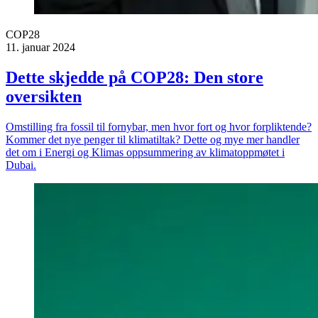
COP28
11. januar 2024
Dette skjedde på COP28: Den store
oversikten
Omstilling fra fossil til fornybar, men hvor fort og hvor forpliktende?
Kommer det nye penger til klimatiltak? Dette og mye mer handler
det om i Energi og Klimas oppsummering av klimatoppmøtet i
Dubai.