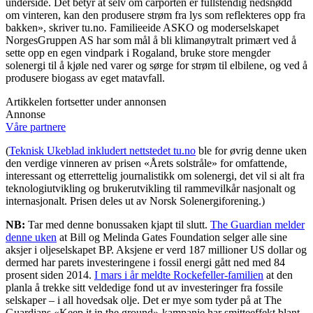
underside. Det betyr at selv om carporten er fullstendig nedsnødd
om vinteren, kan den produsere strøm fra lys som reflekteres opp fra
bakken», skriver tu.no. Familieeide ASKO og moderselskapet
NorgesGruppen AS har som mål å bli klimanøytralt primært ved å
sette opp en egen vindpark i Rogaland, bruke store mengder
solenergi til å kjøle ned varer og sørge for strøm til elbilene, og ved å
produsere biogass av eget matavfall.
Artikkelen fortsetter under annonsen
Annonse
Våre partnere
(
Teknisk Ukeblad inkludert nettstedet tu.no
ble for øvrig denne uken
den verdige vinneren av prisen «Årets solstråle» for omfattende,
interessant og etterrettelig journalistikk om solenergi, det vil si alt fra
teknologiutvikling og brukerutvikling til rammevilkår nasjonalt og
internasjonalt. Prisen deles ut av Norsk Solenergiforening.)
NB:
Tar med denne bonussaken kjapt til slutt.
The Guardian melder
denne uken
at Bill og Melinda Gates Foundation selger alle sine
aksjer i oljeselskapet BP. Aksjene er verd 187 millioner US dollar og
dermed har parets investeringene i fossil energi gått ned med 84
prosent siden 2014.
I mars i år meldte Rockefeller-familien
at den
planla å trekke sitt veldedige fond ut av investeringer fra fossile
selskaper – i all hovedsak olje. Det er mye som tyder på at The
Guardians «Keep it in the ground»-kampanje har smitteeffekt blant