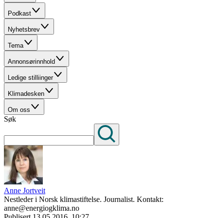
Podkast
Nyhetsbrev
Tema
Annonsørinnhold
Ledige stilliinger
Klimadesken
Om oss
Søk
Anne Jortveit
Nestleder i Norsk klimastiftelse. Journalist. Kontakt:
anne@energiogklima.no
Publisert
13.05.2016, 10:27