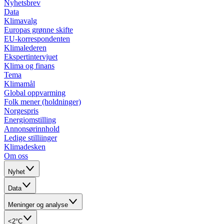
Nyhetsbrev
Data
Klimavalg
Europas grønne skifte
EU-korrespondenten
Klimalederen
Ekspertintervjuet
Klima og finans
Tema
Klimamål
Global oppvarming
Folk mener (holdninger)
Norgespris
Energiomstilling
Annonsørinnhold
Ledige stilliinger
Klimadesken
Om oss
Nyhet
Data
Meninger og analyse
<2°C