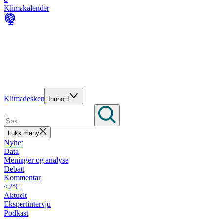
Klimakalender
Klimadesken
Innhold
Lukk meny
Nyhet
Data
Meninger og analyse
Debatt
Kommentar
<2°C
Aktuelt
Ekspertintervju
Podkast