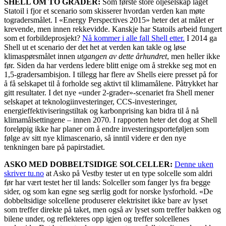
SHELL OM TO GRADER:
Som første store oljeselskap laget
Statoil i fjor et scenario som skisserer hvordan verden kan møte
togradersmålet. I «Energy Perspectives 2015» heter det at målet er
krevende, men innen rekkevidde. Kanskje har Statoils arbeid fungert
som et forbildeprosjekt?
Nå kommer i alle fall Shell etter.
I 2014 ga
Shell ut et scenario der det het at verden kan takle og løse
klimaspørsmålet innen
utgangen av dette århundret
, men heller ikke
før. Siden da har verdens ledere blitt enige om å strekke seg mot en
1,5-gradersambisjon. I tillegg har flere av Shells eiere presset på for
å få selskapet til å forholde seg aktivt til klimamålene. Påtrykket har
gitt resultater. I det nye «under 2-grader»-scenariet fra Shell mener
selskapet at teknologiinvesteringer, CCS-investeringer,
energieffektiviseringstiltak og karbonprising kan bidra til å nå
klimamålsettingene – innen 2070. I rapporten heter det dog at Shell
foreløpig ikke har planer om å endre investeringsporteføljen som
følge av sitt nye klimascenario, så inntil videre er den nye
tenkningen bare på papirstadiet.
ASKO MED DOBBELTSIDIGE SOLCELLER:
Denne uken
skriver tu.no
at Asko på Vestby tester ut en type solcelle som aldri
før har vært testet her til lands: Solceller som fanger lys fra begge
sider, og som kan egne seg særlig godt for norske lysforhold. «De
dobbeltsidige solcellene produserer elektrisitet ikke bare av lyset
som treffer direkte på taket, men også av lyset som treffer bakken og
bilene under, og reflekteres opp igjen og treffer solcellenes