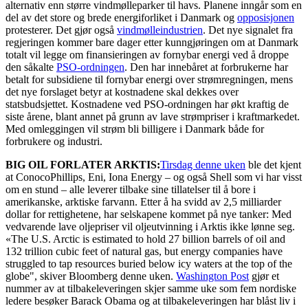
alternativ enn større vindmølleparker til havs. Planene inngår som en
del av det store og brede energiforliket i Danmark og
opposisjonen
protesterer. Det gjør også
vindmølleindustrien
. Det nye signalet fra
regjeringen kommer bare dager etter kunngjøringen om at Danmark
totalt vil legge om finansieringen av fornybar energi ved å droppe
den såkalte
PSO-ordningen
. Den har innebåret at forbrukerne har
betalt for subsidiene til fornybar energi over strømregningen, mens
det nye forslaget betyr at kostnadene skal dekkes over
statsbudsjettet. Kostnadene ved PSO-ordningen har økt kraftig de
siste årene, blant annet på grunn av lave strømpriser i kraftmarkedet.
Med omleggingen vil strøm bli billigere i Danmark både for
forbrukere og industri.
BIG OIL FORLATER ARKTIS:
Tirsdag denne uken
ble det kjent
at ConocoPhillips, Eni, Iona Energy – og også Shell som vi har visst
om en stund – alle leverer tilbake sine tillatelser til å bore i
amerikanske, arktiske farvann. Etter å ha svidd av 2,5 milliarder
dollar for rettighetene, har selskapene kommet på nye tanker: Med
vedvarende lave oljepriser vil oljeutvinning i Arktis ikke lønne seg.
«The U.S. Arctic is estimated to hold 27 billion barrels of oil and
132 trillion cubic feet of natural gas, but energy companies have
struggled to tap resources buried below icy waters at the top of the
globe", skiver Bloomberg denne uken.
Washington Post
gjør et
nummer av at tilbakeleveringen skjer samme uke som fem nordiske
ledere besøker Barack Obama og at tilbakeleveringen har blåst liv i