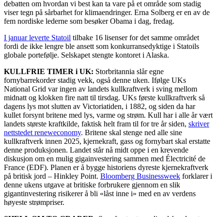
debatten om hvordan vi best kan ta vare på et område som stadig
viser tegn på sårbarhet for klimaendringer. Erna Solberg er en av de
fem nordiske lederne som besøker Obama i dag, fredag.
I januar leverte Statoil
tilbake 16 lisenser for det samme området
fordi de ikke lengre ble ansett som konkurransedyktige i Statoils
globale portefølje. Selskapet stengte kontoret i Alaska.
KULLFRIE TIMER i UK:
Storbritannia slår egne
fornybarrekorder stadig vekk, også denne uken. Ifølge UKs
National Grid var ingen av landets kullkraftverk i sving mellom
midnatt og klokken fire natt til tirsdag. UKs første kullkraftverk så
dagens lys mot slutten av Victoriatiden, i 1882, og siden da har
kullet forsynt britene med lys, varme og strøm. Kull har i alle år vært
landets største kraftkilde, faktisk helt fram til for tre år siden,
skriver
nettstedet reneweconomy
. Britene skal stenge ned alle sine
kullkraftverk innen 2025, kjernekraft, gass og fornybart skal erstatte
denne produksjonen. Landet står nå midt oppe i en krevende
diskusjon om en mulig gigainvestering sammen med Électricité de
France (EDF). Planen er å bygge historiens dyreste kjernekraftverk
på britisk jord – Hinkley Point.
Bloomberg Businessweek
forklarer i
denne ukens utgave at britiske forbrukere gjennom en slik
gigantinvestering risikerer å bli «låst inne i» med en av verdens
høyeste strømpriser.