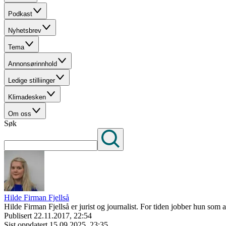
Podkast
Nyhetsbrev
Tema
Annonsørinnhold
Ledige stilliinger
Klimadesken
Om oss
Søk
Hilde Firman Fjellså
Hilde Firman Fjellså er jurist og journalist. For tiden jobber hun so
Publisert
22.11.2017, 22:54
Sist oppdatert
15.09.2025, 23:35