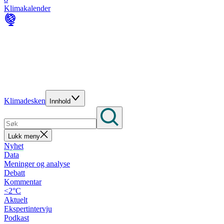
Klimakalender
Klimadesken
Innhold
Lukk meny
Nyhet
Data
Meninger og analyse
Debatt
Kommentar
<2°C
Aktuelt
Ekspertintervju
Podkast