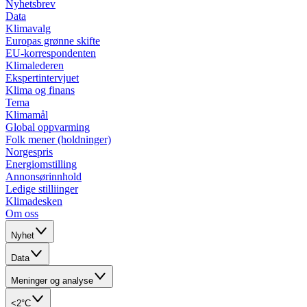
Nyhetsbrev
Data
Klimavalg
Europas grønne skifte
EU-korrespondenten
Klimalederen
Ekspertintervjuet
Klima og finans
Tema
Klimamål
Global oppvarming
Folk mener (holdninger)
Norgespris
Energiomstilling
Annonsørinnhold
Ledige stilliinger
Klimadesken
Om oss
Nyhet
Data
Meninger og analyse
<2°C