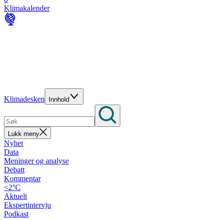
Klimakalender
Klimadesken
Innhold
Lukk meny
Nyhet
Data
Meninger og analyse
Debatt
Kommentar
<2°C
Aktuelt
Ekspertintervju
Podkast