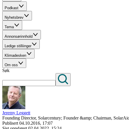
Podkast
Nyhetsbrev
Tema
Annonsørinnhold
Ledige stilliinger
Klimadesken
Om oss
Søk
Jeremy Leggett
Founding Director, Solarcentury; Founder &amp; Chairman, SolarAid
Publisert
04.10.2016, 17:07
Sist oppdatert
02.04.2022, 15:24