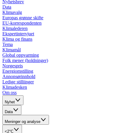
Nyhetsbrev
Data
Klimavalg
Europas grønne skifte
EU-korrespondenten
Klimalederen
Ekspertintervjuet
Klima og finans
Tema
Klimamål
Global oppvarming
Folk mener (holdninger)
Norgespris
Energiomstilling
Annonsørinnhold
Ledige stilliinger
Klimadesken
Om oss
Nyhet
Data
Meninger og analyse
<2°C