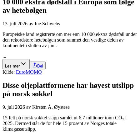
10 000 ekstra dødsfall i Europa som følge
av hetebølgen
13. juli 2026
av
Ine Schwebs
Europeiske land registrerte om mer enn 10 000 ekstra dødsfall under
den rekordstore hetebølgen som rammet den vestlige delen av
kontinentet i slutten av juni.
...
Les mer
Del
Kilde:
EuroMOMO
Disse olje­plattformene har høyest utslipp
på norsk sokkel
9. juli 2026
av
Kirsten Å. Øystese
15 felt på norsk sokkel slapp samlet ut 6,7 millioner tonn CO₂ i
2025. Dermed står de for hele 15 prosent av Norges totale
klimagassutslipp.
...