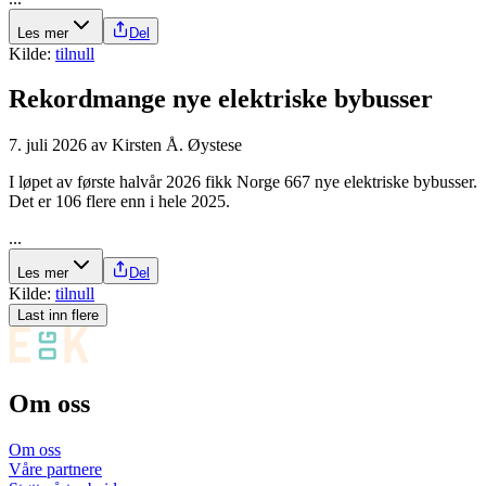
Les mer
Del
Kilde:
tilnull
Rekordmange nye elektriske bybusser
7. juli 2026
av
Kirsten Å. Øystese
I løpet av første halvår 2026 fikk Norge 667 nye elektriske bybusser.
Det er 106 flere enn i hele 2025.
...
Les mer
Del
Kilde:
tilnull
Last inn flere
Om oss
Om oss
Våre partnere