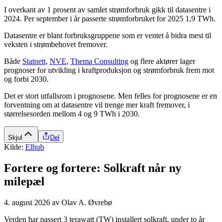
I overkant av 1 prosent av samlet strømforbruk gikk til datasentre i
2024. Per september i år passerte strømforbruket for 2025 1,9 TWh.
Datasentre er blant forbruksgruppene som er ventet å bidra mest til
veksten i strømbehovet fremover.
Både
Statnett
,
NVE
,
Thema Consulting
og flere aktører lager
prognoser for utvikling i kraftproduksjon og strømforbruk frem mot
og forbi 2030.
Det er stort utfallsrom i prognosene. Men felles for prognosene er en
forventning om at datasentre vil trenge mer kraft fremover, i
størrelsesorden mellom 4 og 9 TWh i 2030.
Skjul
Del
Kilde:
Elhub
Fortere og fortere: Solkraft når ny
milepæl
4. august 2026
av
Olav A. Øvrebø
Verden har passert 3 terawatt (TW) installert solkraft, under to år