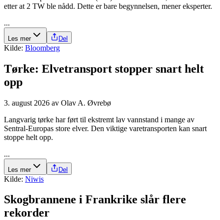
etter at 2 TW ble nådd. Dette er bare begynnelsen, mener eksperter.
...
Les mer
Del
Kilde:
Bloomberg
Tørke: Elve­transport stopper snart helt
opp
3. august 2026
av
Olav A. Øvrebø
Langvarig tørke har ført til ekstremt lav vannstand i mange av
Sentral-Europas store elver. Den viktige varetransporten kan snart
stoppe helt opp.
...
Les mer
Del
Kilde:
Niwis
Skogbrannene i Frankrike slår flere
rekorder