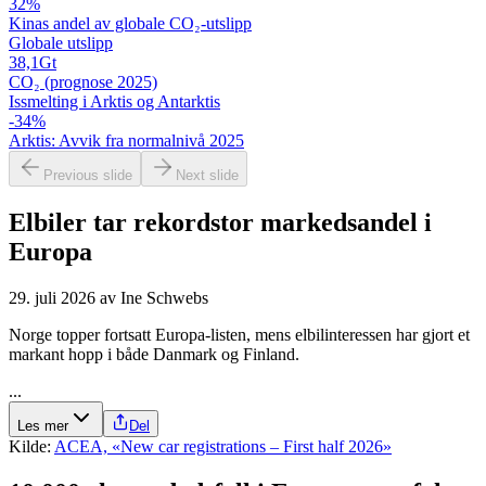
32
%
Kinas andel av globale CO₂-utslipp
Globale utslipp
38,1
Gt
CO₂ (prognose 2025)
Issmelting i Arktis og Antarktis
-34
%
Arktis: Avvik fra normalnivå 2025
Previous slide
Next slide
Elbiler tar rekordstor markedsandel i
Europa
29. juli 2026
av
Ine Schwebs
Norge topper fortsatt Europa-listen, mens elbilinteressen har gjort et
markant hopp i både Danmark og Finland.
...
Les mer
Del
Kilde:
ACEA, «New car registrations – First half 2026»