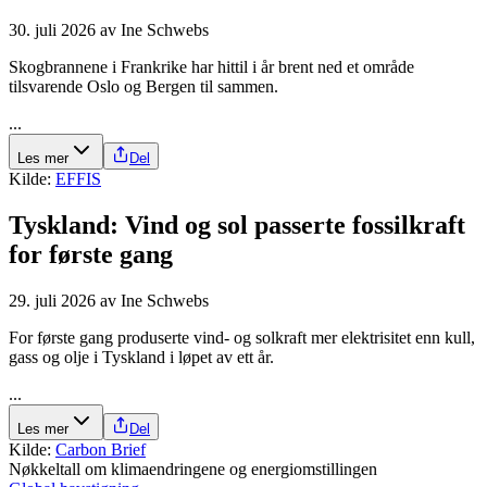
30. juli 2026
av
Ine Schwebs
Skogbrannene i Frankrike har hittil i år brent ned et område
tilsvarende Oslo og Bergen til sammen.
...
Les mer
Del
Kilde:
EFFIS
Tyskland: Vind og sol passerte fossilkraft
for første gang
29. juli 2026
av
Ine Schwebs
For første gang produserte vind- og solkraft mer elektrisitet enn kull,
gass og olje i Tyskland i løpet av ett år.
...
Les mer
Del
Kilde:
Carbon Brief
Nøkkeltall om klimaendringene og energiomstillingen