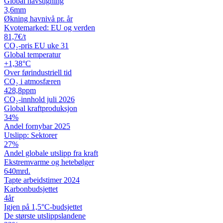
Global havstigning
3,6
mm
Økning havnivå pr. år
Kvotemarked: EU og verden
81,7
€/t
CO₂-pris EU uke 31
Global temperatur
+1,38
°C
Over førindustriell tid
CO₂ i atmosfæren
428,8
ppm
CO₂-innhold juli 2026
Global kraftproduksjon
34
%
Andel fornybar 2025
Utslipp: Sektorer
27
%
Andel globale utslipp fra kraft
Ekstremvarme og hetebølger
640
mrd.
Tapte arbeidstimer 2024
Karbon­budsjettet
4
år
Igjen på 1,5°C-budsjettet
De største utslipps­landene