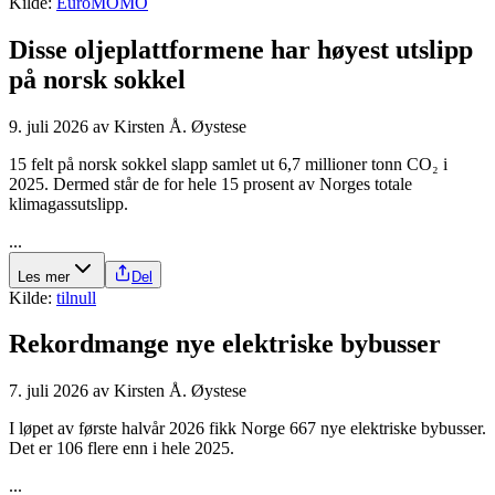
Kilde:
EuroMOMO
Disse olje­plattformene har høyest utslipp
på norsk sokkel
9. juli 2026
av
Kirsten Å. Øystese
15 felt på norsk sokkel slapp samlet ut 6,7 millioner tonn CO₂ i
2025. Dermed står de for hele 15 prosent av Norges totale
klimagassutslipp.
...
Les mer
Del
Kilde:
tilnull
Rekordmange nye elektriske bybusser
7. juli 2026
av
Kirsten Å. Øystese
I løpet av første halvår 2026 fikk Norge 667 nye elektriske bybusser.
Det er 106 flere enn i hele 2025.
...