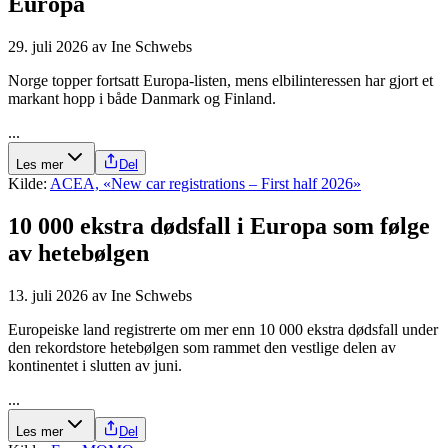
Europa
29. juli 2026
av
Ine Schwebs
Norge topper fortsatt Europa-listen, mens elbilinteressen har gjort et
markant hopp i både Danmark og Finland.
...
Les mer
Del
Kilde:
ACEA, «New car registrations – First half 2026»
10 000 ekstra dødsfall i Europa som følge
av hetebølgen
13. juli 2026
av
Ine Schwebs
Europeiske land registrerte om mer enn 10 000 ekstra dødsfall under
den rekordstore hetebølgen som rammet den vestlige delen av
kontinentet i slutten av juni.
...
Les mer
Del