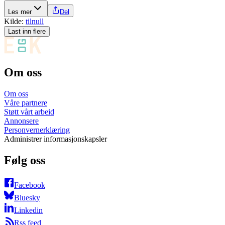
Les mer
Del
Kilde:
tilnull
Last inn flere
Om oss
Om oss
Våre partnere
Støtt vårt arbeid
Annonsere
Personvernerklæring
Administrer informasjonskapsler
Følg oss
Facebook
Bluesky
Linkedin
Rss feed