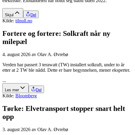
elektriske. Elbilandelen har holdt seg stabil siden 2022.
Skjul
Del
Kilde:
tilnull.no
Fortere og fortere: Solkraft når ny
milepæl
4. august 2026
av
Olav A. Øvrebø
Verden har passert 3 terawatt (TW) installert solkraft, under to år
etter at 2 TW ble nådd. Dette er bare begynnelsen, mener eksperter.
...
Les mer
Del
Kilde:
Bloomberg
Tørke: Elve­transport stopper snart helt
opp
3. august 2026
av
Olav A. Øvrebø