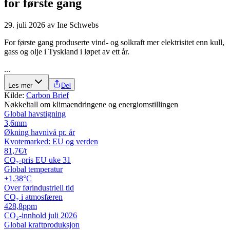
for første gang
29. juli 2026
av
Ine Schwebs
For første gang produserte vind- og solkraft mer elektrisitet enn kull,
gass og olje i Tyskland i løpet av ett år.
...
Les mer
Del
Kilde:
Carbon Brief
Nøkkeltall om klimaendringene og energiomstillingen
Global havstigning
3,6
mm
Økning havnivå pr. år
Kvotemarked: EU og verden
81,7
€/t
CO₂-pris EU uke 31
Global temperatur
+1,38
°C
Over førindustriell tid
CO₂ i atmosfæren
428,8
ppm
CO₂-innhold juli 2026
Global kraftproduksjon