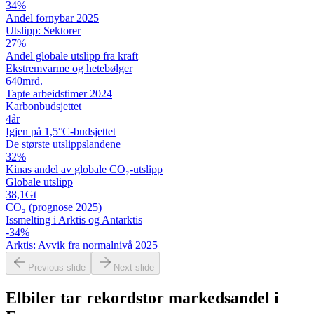
34
%
Andel fornybar 2025
Utslipp: Sektorer
27
%
Andel globale utslipp fra kraft
Ekstremvarme og hetebølger
640
mrd.
Tapte arbeidstimer 2024
Karbon­budsjettet
4
år
Igjen på 1,5°C-budsjettet
De største utslipps­landene
32
%
Kinas andel av globale CO₂-utslipp
Globale utslipp
38,1
Gt
CO₂ (prognose 2025)
Issmelting i Arktis og Antarktis
-34
%
Arktis: Avvik fra normalnivå 2025
Previous slide
Next slide
Elbiler tar rekordstor markedsandel i