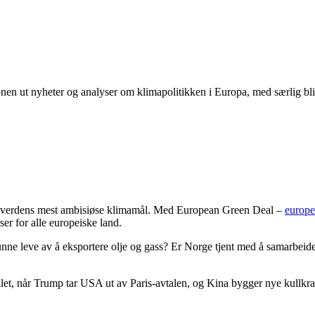
onen ut nyheter og analyser om klimapolitikken i Europa, med særlig b
t verdens mest ambisiøse klimamål. Med European Green Deal –
europe
er for alle europeiske land.
 kunne leve av å eksportere olje og gass? Er Norge tjent med å samarb
llet, når Trump tar USA ut av Paris-avtalen, og Kina bygger nye kullk