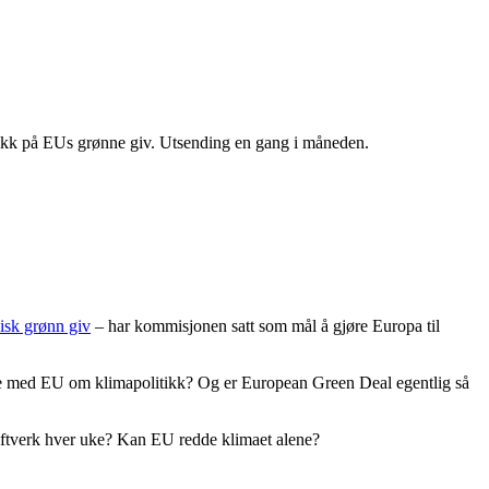
likk på EUs grønne giv. Utsending en gang i måneden.
isk grønn giv
– har kommisjonen satt som mål å gjøre Europa til
eide med EU om klimapolitikk? Og er European Green Deal egentlig så
raftverk hver uke? Kan EU redde klimaet alene?