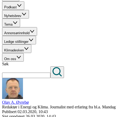
Podkast
Nyhetsbrev
Tema
Annonsørinnhold
Ledige stilliinger
Klimadesken
Om oss
Søk
Olav A. Øvrebø
Redaktør i Energi og Klima. Journalist med erfaring fra bl.a. Mand
Publisert
02.03.2020, 10:43
Sist oppdatert
26.03.2020, 14:43