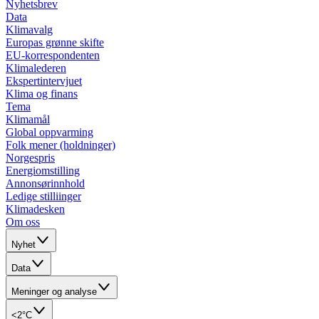
Nyhetsbrev
Data
Klimavalg
Europas grønne skifte
EU-korrespondenten
Klimalederen
Ekspertintervjuet
Klima og finans
Tema
Klimamål
Global oppvarming
Folk mener (holdninger)
Norgespris
Energiomstilling
Annonsørinnhold
Ledige stilliinger
Klimadesken
Om oss
Nyhet
Data
Meninger og analyse
<2°C