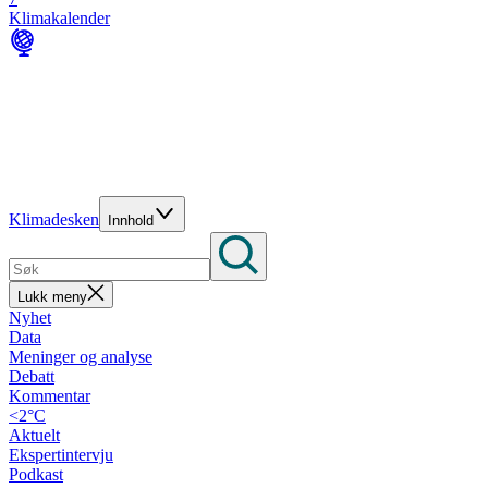
Klimakalender
Klimadesken
Innhold
Lukk meny
Nyhet
Data
Meninger og analyse
Debatt
Kommentar
<2°C
Aktuelt
Ekspertintervju
Podkast